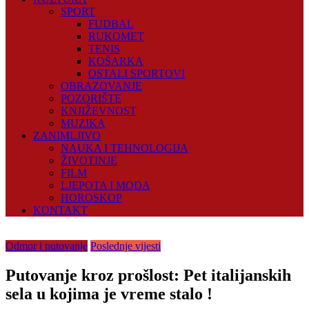
SPORT
FUDBAL
RUKOMET
TENIS
KOŠARKA
OSTALI SPORTOVI
OBRAZOVANJE
POZORIŠTE
KNJIŽEVNOST
MUZIKA
ZANIMLJIVO
NAUKA I TEHNOLOGIJA
ŽIVOTINJE
FILM
LJEPOTA I MODA
HOROSKOP
KONTAKT
Odmor i putovanje
Poslednje vijesti
Putovanje kroz prošlost: Pet italijanskih
sela u kojima je vreme stalo !