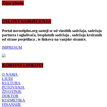
Zipa photo
USLOVI KORIŠĆENJA
Portal novostiplus.org sastoji se od vlastitih sadržaja, sadržaja
partnera i oglašivača, besplatnih sadržaja , sadržaja kreiranih
od strane posjetilaca , te linkova na vanjske stranice.
IMPRESUM
KORISNI LINKOVI
O NAMA
LJUDI
KULTURA
PUTOVANJA
ŽIVOTINJE
DOKTOR
KOZMETIKA
FINANSIJE