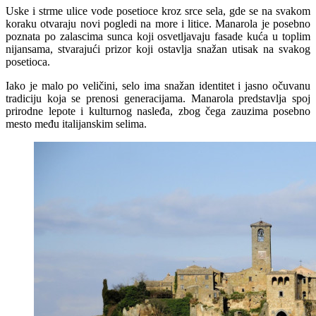
Uske i strme ulice vode posetioce kroz srce sela, gde se na svakom
koraku otvaraju novi pogledi na more i litice. Manarola je posebno
poznata po zalascima sunca koji osvetljavaju fasade kuća u toplim
nijansama, stvarajući prizor koji ostavlja snažan utisak na svakog
posetioca.
Iako je malo po veličini, selo ima snažan identitet i jasno očuvanu
tradiciju koja se prenosi generacijama. Manarola predstavlja spoj
prirodne lepote i kulturnog nasleđa, zbog čega zauzima posebno
mesto među italijanskim selima.