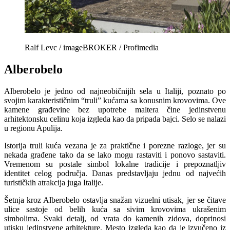
Ralf Levc / imageBROKER / Profimedia
Alberobelo
Alberobelo je jedno od najneobičnijih sela u Italiji, poznato po
svojim karakterističnim “truli” kućama sa konusnim krovovima. Ove
kamene građevine bez upotrebe maltera čine jedinstvenu
arhitektonsku celinu koja izgleda kao da pripada bajci. Selo se nalazi
u regionu Apulija.
Istorija truli kuća vezana je za praktične i porezne razloge, jer su
nekada građene tako da se lako mogu rastaviti i ponovo sastaviti.
Vremenom su postale simbol lokalne tradicije i prepoznatljiv
identitet celog područja. Danas predstavljaju jednu od najvećih
turističkih atrakcija juga Italije.
Šetnja kroz Alberobelo ostavlja snažan vizuelni utisak, jer se čitave
ulice sastoje od belih kuća sa sivim krovovima ukrašenim
simbolima. Svaki detalj, od vrata do kamenih zidova, doprinosi
utisku jedinstvene arhitekture. Mesto izgleda kao da je izvučeno iz