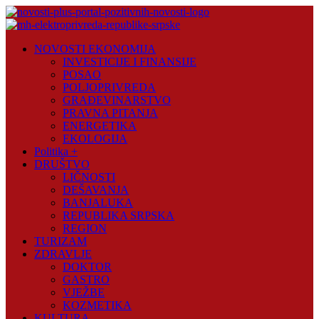
Skip
to
content
Novosti
NOVOSTI EKONOMIJA
Plus
INVESTICIJE I FINANSIJE
POSAO
Portal
POLJOPRIVREDA
pozitivnih
GRAĐEVINARSTVO
vijesti
PRAVNA PITANJA
ENERGETIKA
EKOLOGIJA
Politika +
DRUŠTVO
LIČNOSTI
DEŠAVANJA
BANJALUKA
REPUBLIKA SRPSKA
REGION
TURIZAM
ZDRAVLJE
DOKTOR
GASTRO
VJEŽBE
KOZMETIKA
KULTURA