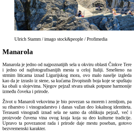
Ulrich Stamm / imago stock&people / Profimedia
Manarola
Manarola je jedno od najpoznatijih sela u okviru oblasti Činkve Tere
i jedno od najfotografisanijih mesta u celoj Italiji. Smešteno na
strmim liticama iznad Ligurijskog mora, ovo malo naselje izgleda
kao da je izraslo iz stene, sa kućama živopisnih boja koje se spuštaju
ka obali u slojevima. Njegov pejzaž stvara utisak potpune harmonije
između čoveka i prirode.
Život u Manaroli vekovima je bio povezan sa morem i zemljom, pa
su ribarstvo i vinogradarstvo i danas važan deo lokalnog identiteta.
Terasasti vinogradi iznad sela ne samo da oblikuju pejzaž, već i
proizvode čuvena vina ovog kraja koja su deo kulturne tradicije.
Upravo ta povezanost rada i prirode daje mestu poseban, gotovo
bezvremenski karakter.