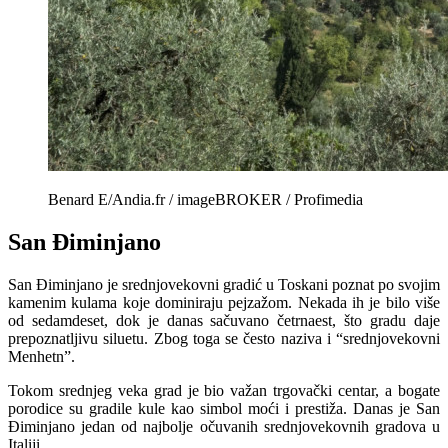
Benard E/Andia.fr / imageBROKER / Profimedia
San Điminjano
San Điminjano je srednjovekovni gradić u Toskani poznat po svojim
kamenim kulama koje dominiraju pejzažom. Nekada ih je bilo više
od sedamdeset, dok je danas sačuvano četrnaest, što gradu daje
prepoznatljivu siluetu. Zbog toga se često naziva i “srednjovekovni
Menhetn”.
Tokom srednjeg veka grad je bio važan trgovački centar, a bogate
porodice su gradile kule kao simbol moći i prestiža. Danas je San
Điminjano jedan od najbolje očuvanih srednjovekovnih gradova u
Italiji.