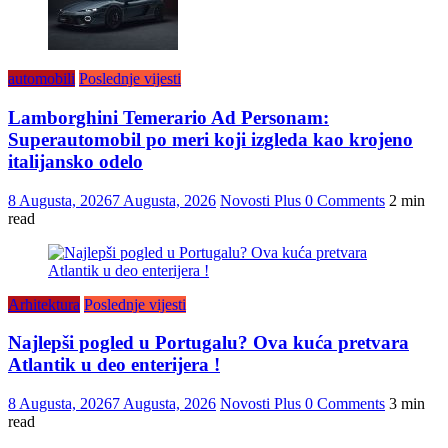
automobili
Poslednje vijesti
Lamborghini Temerario Ad Personam:
Superautomobil po meri koji izgleda kao krojeno
italijansko odelo
8 Augusta, 2026
7 Augusta, 2026
Novosti Plus
0 Comments
2 min
read
Arhitektura
Poslednje vijesti
Najlepši pogled u Portugalu? Ova kuća pretvara
Atlantik u deo enterijera !
8 Augusta, 2026
7 Augusta, 2026
Novosti Plus
0 Comments
3 min
read