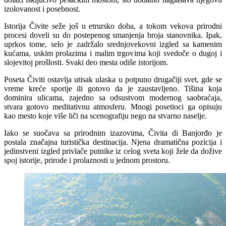
izolovanost i posebnost.
Istorija Čivite seže još u etrursko doba, a tokom vekova prirodni
procesi doveli su do postepenog smanjenja broja stanovnika. Ipak,
uprkos tome, selo je zadržalo srednjovekovni izgled sa kamenim
kućama, uskim prolazima i malim trgovima koji svedoče o dugoj i
slojevitoj prošlosti. Svaki deo mesta odiše istorijom.
Poseta Čiviti ostavlja utisak ulaska u potpuno drugačiji svet, gde se
vreme kreće sporije ili gotovo da je zaustavljeno. Tišina koja
dominira ulicama, zajedno sa odsustvom modernog saobraćaja,
stvara gotovo meditativnu atmosferu. Mnogi posetioci ga opisuju
kao mesto koje više liči na scenografiju nego na stvarno naselje.
Iako se suočava sa prirodnim izazovima, Čivita di Banjorđo je
postala značajna turistička destinacija. Njena dramatična pozicija i
jedinstveni izgled privlače putnike iz celog sveta koji žele da dožive
spoj istorije, prirode i prolaznosti u jednom prostoru.