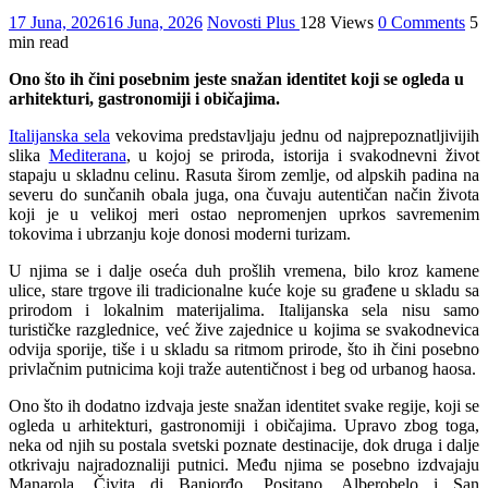
17 Juna, 2026
16 Juna, 2026
Novosti Plus
128 Views
0 Comments
5
min read
Ono što ih čini posebnim jeste snažan identitet koji se ogleda u
arhitekturi, gastronomiji i običajima.
Italijanska sela
vekovima predstavljaju jednu od najprepoznatljivijih
slika
Mediterana
, u kojoj se priroda, istorija i svakodnevni život
stapaju u skladnu celinu. Rasuta širom zemlje, od alpskih padina na
severu do sunčanih obala juga, ona čuvaju autentičan način života
koji je u velikoj meri ostao nepromenjen uprkos savremenim
tokovima i ubrzanju koje donosi moderni turizam.
U njima se i dalje oseća duh prošlih vremena, bilo kroz kamene
ulice, stare trgove ili tradicionalne kuće koje su građene u skladu sa
prirodom i lokalnim materijalima. Italijanska sela nisu samo
turističke razglednice, već žive zajednice u kojima se svakodnevica
odvija sporije, tiše i u skladu sa ritmom prirode, što ih čini posebno
privlačnim putnicima koji traže autentičnost i beg od urbanog haosa.
Ono što ih dodatno izdvaja jeste snažan identitet svake regije, koji se
ogleda u arhitekturi, gastronomiji i običajima. Upravo zbog toga,
neka od njih su postala svetski poznate destinacije, dok druga i dalje
otkrivaju najradoznaliji putnici. Među njima se posebno izdvajaju
Manarola, Čivita di Banjorđo, Positano, Alberobelo i San