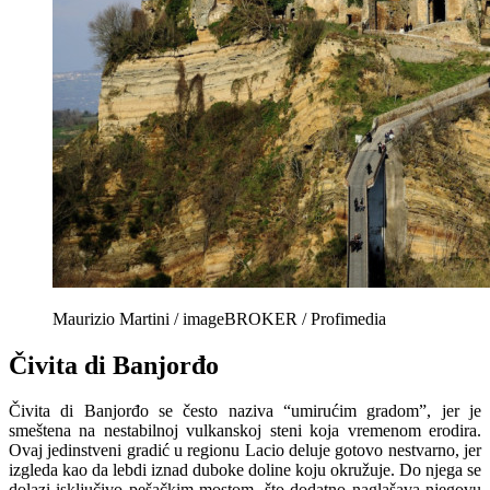
Maurizio Martini / imageBROKER / Profimedia
Čivita di Banjorđo
Čivita di Banjorđo se često naziva “umirućim gradom”, jer je
smeštena na nestabilnoj vulkanskoj steni koja vremenom erodira.
Ovaj jedinstveni gradić u regionu Lacio deluje gotovo nestvarno, jer
izgleda kao da lebdi iznad duboke doline koju okružuje. Do njega se
dolazi isključivo pešačkim mostom, što dodatno naglašava njegovu