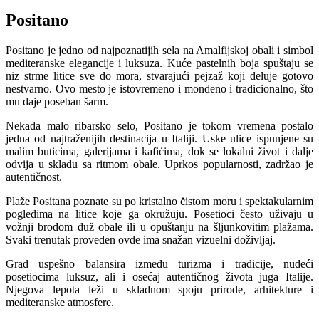
Positano
Positano je jedno od najpoznatijih sela na Amalfijskoj obali i simbol
mediteranske elegancije i luksuza. Kuće pastelnih boja spuštaju se
niz strme litice sve do mora, stvarajući pejzaž koji deluje gotovo
nestvarno. Ovo mesto je istovremeno i mondeno i tradicionalno, što
mu daje poseban šarm.
Nekada malo ribarsko selo, Positano je tokom vremena postalo
jedna od najtraženijih destinacija u Italiji. Uske ulice ispunjene su
malim buticima, galerijama i kafićima, dok se lokalni život i dalje
odvija u skladu sa ritmom obale. Uprkos popularnosti, zadržao je
autentičnost.
Plaže Positana poznate su po kristalno čistom moru i spektakularnim
pogledima na litice koje ga okružuju. Posetioci često uživaju u
vožnji brodom duž obale ili u opuštanju na šljunkovitim plažama.
Svaki trenutak proveden ovde ima snažan vizuelni doživljaj.
Grad uspešno balansira između turizma i tradicije, nudeći
posetiocima luksuz, ali i osećaj autentičnog života juga Italije.
Njegova lepota leži u skladnom spoju prirode, arhitekture i
mediteranske atmosfere.