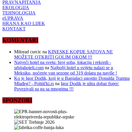
PRAVNAPITANJA
EKOLOGIJA
TEHNOLOGIJA
eUPRAVA
HRANA KAO LIJEK
KONTAKT
KOMENTARI
Milorad curcic
na
KINESKE KOPIJE SATOVA NE
MOŽETE OTKRITI GOLIM OKOM !!!
Najveći hotel na svetu: broj soba, lokacija i rekordi -
srbijahoteli.com
na
Najbolji hotel u svijetu nalazi se u
Meksiku, noćenje van sezone od 319 dolara pa naviše !
Ko je Igor Dodik, koji je u Banjaluci ugostio Donalda Trampa
Mlađeg? - Politički.rs
na
Igor Dodik je ultra dobar frajer:
Povezivali su ga sa mnogima !!!
SPONZORI