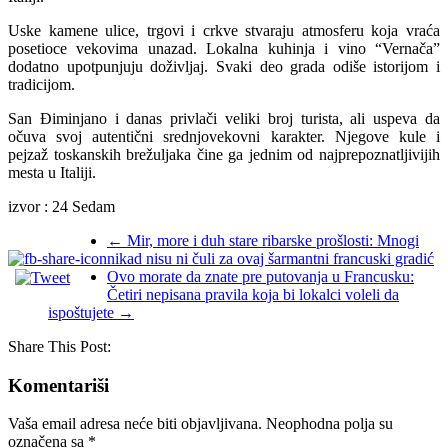
Uske kamene ulice, trgovi i crkve stvaraju atmosferu koja vraća
posetioce vekovima unazad. Lokalna kuhinja i vino “Vernača”
dodatno upotpunjuju doživljaj. Svaki deo grada odiše istorijom i
tradicijom.
San Điminjano i danas privlači veliki broj turista, ali uspeva da
očuva svoj autentični srednjovekovni karakter. Njegove kule i
pejzaž toskanskih brežuljaka čine ga jednim od najprepoznatljivijih
mesta u Italiji.
izvor : 24 Sedam
←
Mir, more i duh stare ribarske prošlosti: Mnogi
nikad nisu ni čuli za ovaj šarmantni francuski gradić
Ovo morate da znate pre putovanja u Francusku:
Četiri nepisana pravila koja bi lokalci voleli da
ispoštujete
→
Share This Post:
Komentariši
Vaša email adresa neće biti objavljivana.
Neophodna polja su
označena sa
*