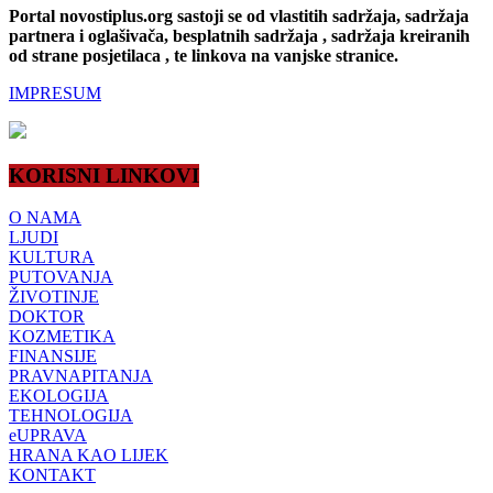
Portal novostiplus.org sastoji se od vlastitih sadržaja, sadržaja
partnera i oglašivača, besplatnih sadržaja , sadržaja kreiranih
od strane posjetilaca , te linkova na vanjske stranice.
IMPRESUM
KORISNI LINKOVI
O NAMA
LJUDI
KULTURA
PUTOVANJA
ŽIVOTINJE
DOKTOR
KOZMETIKA
FINANSIJE
PRAVNAPITANJA
EKOLOGIJA
TEHNOLOGIJA
eUPRAVA
HRANA KAO LIJEK
KONTAKT