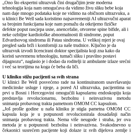
„Ono što ekspertni ultrazvuk čini drugačijim jeste moderna
tehnologija koja nam omogućava da vidimo živu sliku bebe koja
nam daje mnogo podataka koje ne vidimo na običnom ultrazvuku, a
u klinici Be Well sada koristimo najsavremeniji AI ultrazvučni aparat
sa brojnim funkcijama koje nam pomažu da otkrijemo fizičke
defekte poput rascjepa usne, anencefalie, otvorene spine bifide, ali i
neke ozbiljne kardiološke abnormalnosti ili sindrome, poput
Edvardsovog sindroma ili Patau sindroma. U velikoj mjeri je ovaj
pregled sada brži i komforniji za naše trudnice. Ključno je da
ultrazvuk izvodi licencirani doktor specijalista koji zna kako da
koristi savremenu tehnologiju, tumači sliku i pravilno postavi
dijagnozu“, naglasio je i dodao da roditelji iz ambulante izlaze srećni
i već sa teorijima na koga će beba da liči.
U kliniku stižu pacijenti sa svih stran
a
U klinici Be Well posvećeno rade na kontinuiranom usavršavanju
medicinske usluge i njege, a pored AI ultrazvuka, pacijentima su
prvi u Bosni i Hercegovini omogućili kapsularnu endoskopiju koja
predstavlja revolucionarnu, bezbolnu i neinvazivnu metodu
snimanja probavnog trakta pametnom OMOM CC kapsulom.
„Još prošle godine u našu kliniku je stigla pametna OMOM CC
kapsula koja je u potpunosti revolucionirala dosadašnji način
snimanja probavnog trakta. Nema više neugode i straha, jer ova
metoda je u potpunosti bezbolna i neinvazivna. Svakodnevno u
čekaonici susrećem pacijente koji dolaze iz svih dijelova zemlje i