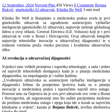
12 Septembra, 2024
Novosti Plus
450 Views
0 Comments
Bojana
Bukvić
,
ginekološki AI ultrazvuk
,
Klinika Be Well
3 min read
Klinika Be Well iz Banjaluke u medicinsku praksu uvela je prvi
ginekološki ultrazvuk sa ugrađenom asistencijom vještačke
inteligencije (ginekološki AI ultrazvuk), najnovije rješenje globalnog
lidera u ovoj oblasti, General Electrica (GE Voluson) koji je i prvi
ultrazvuk te vrste u Bosni i Hercegovini. Ovaj ultrazvuk integriše
najnovije tehnološke inovacije u ultrazvučnoj dijagnostici te u
realnom vremenu pruža visoko preciznu i kvalitetnu ultrazvučnu
sliku.
AI revolucija u ultrazvučnoj dijagnostici
Svjedoci smo velikih promjena i napretka tehnologije, a sada i jedno
od najvećih tehnoloških dostignuća kada je u pitanju medicinska
dijagnostika, na raspolaganju je i našim ljudima.
„Uvođenjem ultrazvuka sa asistencijom vještačke inteligencije u
dijagnostici želimo da pomjerimo ljestvicu kada su u pitanju
inovacije u medicinskoj praksi i isporučimo najviši nivo usluge.
Ponosni smo na činjenicu da je ovo prvi ultrazvuk ove vrste u Bosni
i Hercegovini, ali najponosniji smo što našim pacijentima možemo
da pružimo medicinsku uslugu i njegu koja ide u korak sa najvećim
klinikama u svijetu“, kazala je
Bojana Bukvić,
izvršna direktorica
klinike Be Well.