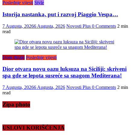
Poslednje vijesti
Style
Istorija nastanka, put i razvoj Piaggio Vespa…
7 Augusta, 2026
6 Augusta, 2026
Novosti Plus
0 Comments
2 min
read
Dom dizajn
Poslednje vijesti
Dior otvara novu oazu luksuza na Siciliji: skriveni
spa gde se lepota susreće sa snagom Mediterana!
7 Augusta, 2026
6 Augusta, 2026
Novosti Plus
0 Comments
2 min
read
Zipa photo
USLOVI KORIŠĆENJA