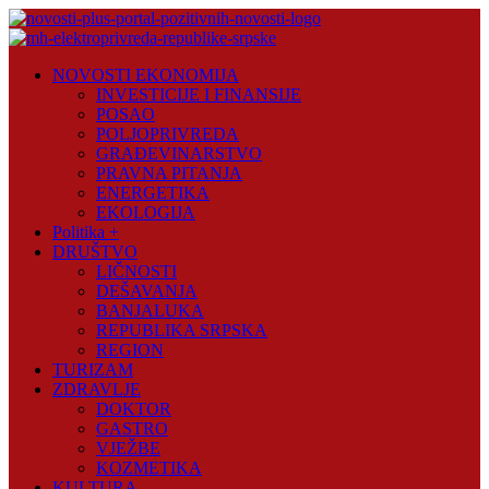
Skip
to
content
Novosti
NOVOSTI EKONOMIJA
Plus
INVESTICIJE I FINANSIJE
POSAO
Portal
POLJOPRIVREDA
pozitivnih
GRAĐEVINARSTVO
vijesti
PRAVNA PITANJA
ENERGETIKA
EKOLOGIJA
Politika +
DRUŠTVO
LIČNOSTI
DEŠAVANJA
BANJALUKA
REPUBLIKA SRPSKA
REGION
TURIZAM
ZDRAVLJE
DOKTOR
GASTRO
VJEŽBE
KOZMETIKA
KULTURA