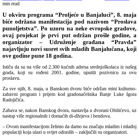
min read
U okviru programa “Proljeće u Banjaluci”, 8. maja
biće održana manifestacija pod nazivom “Proslava
punoljetstva”. Po uzoru na neke evropske gradove,
ovaj projekat je prvi put održan prošle godine, a
organizator – Udruženje građana “Pravda”
najavljuju novi susret svih mladih Banjalučana, koji
ove godine pune 18 godina.
Ističu da su na više od 2.300 kućnih adresa srednjoškolaca iz našeg
grada, koji su rođeni 2001. godine, uputili pozivnicu za ovu
proslavu.
Za sve njih, 8. maja, u Banskom dvoru biće održan mini kulturno-
zabavni program i prijem kod gradonačelnika Banje Luke Igora
Radojičića.
Zabava se, nakon Banskog dvora, nastavlja u dvorani Obilićevo, uz
nastup više regionalnih i domaćih di-džejeva i bendova.
– Ovom manifestacijom želimo da damo na značaju mladim i mlađoj
populaciji koja ulazi u svijet odraslih – zaključili su organizatori.