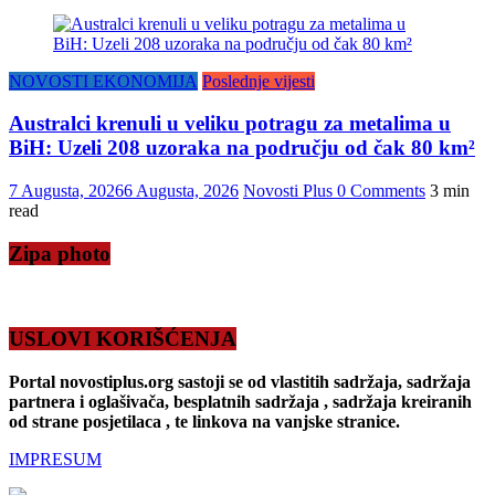
NOVOSTI EKONOMIJA
Poslednje vijesti
Australci krenuli u veliku potragu za metalima u
BiH: Uzeli 208 uzoraka na području od čak 80 km²
7 Augusta, 2026
6 Augusta, 2026
Novosti Plus
0 Comments
3 min
read
Zipa photo
USLOVI KORIŠĆENJA
Portal novostiplus.org sastoji se od vlastitih sadržaja, sadržaja
partnera i oglašivača, besplatnih sadržaja , sadržaja kreiranih
od strane posjetilaca , te linkova na vanjske stranice.
IMPRESUM