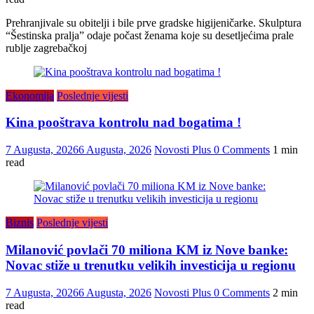
Prehranjivale su obitelji i bile prve gradske higijeničarke. Skulptura
“Šestinska pralja” odaje počast ženama koje su desetljećima prale
rublje zagrebačkoj
Ekonomija
Poslednje vijesti
Kina pooštrava kontrolu nad bogatima !
7 Augusta, 2026
6 Augusta, 2026
Novosti Plus
0 Comments
1 min
read
Biznis
Poslednje vijesti
Milanović povlači 70 miliona KM iz Nove banke:
Novac stiže u trenutku velikih investicija u regionu
7 Augusta, 2026
6 Augusta, 2026
Novosti Plus
0 Comments
2 min
read