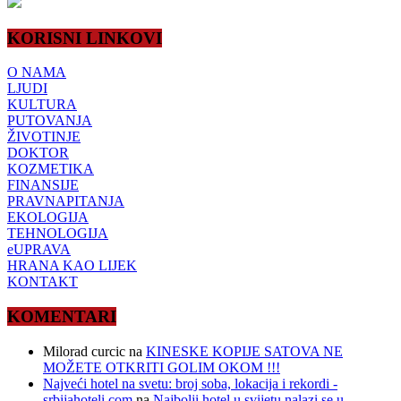
KORISNI LINKOVI
O NAMA
LJUDI
KULTURA
PUTOVANJA
ŽIVOTINJE
DOKTOR
KOZMETIKA
FINANSIJE
PRAVNAPITANJA
EKOLOGIJA
TEHNOLOGIJA
eUPRAVA
HRANA KAO LIJEK
KONTAKT
KOMENTARI
Milorad curcic
na
KINESKE KOPIJE SATOVA NE
MOŽETE OTKRITI GOLIM OKOM !!!
Najveći hotel na svetu: broj soba, lokacija i rekordi -
srbijahoteli.com
na
Najbolji hotel u svijetu nalazi se u