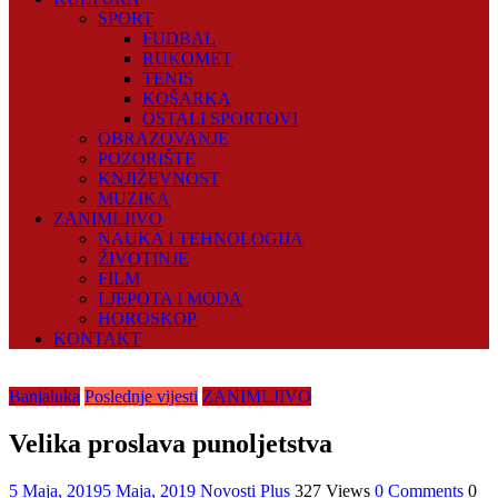
SPORT
FUDBAL
RUKOMET
TENIS
KOŠARKA
OSTALI SPORTOVI
OBRAZOVANJE
POZORIŠTE
KNJIŽEVNOST
MUZIKA
ZANIMLJIVO
NAUKA I TEHNOLOGIJA
ŽIVOTINJE
FILM
LJEPOTA I MODA
HOROSKOP
KONTAKT
Banjaluka
Poslednje vijesti
ZANIMLJIVO
Velika proslava punoljetstva
5 Maja, 2019
5 Maja, 2019
Novosti Plus
327 Views
0 Comments
0