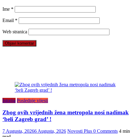
Ime
*
Email
*
Web stranica
Istorija
Poslednje vijesti
Zbog ovih vrijednih žena metropola nosi nadimak
‘beli Zagreb grad’ !
7 Augusta, 2026
6 Augusta, 2026
Novosti Plus
0 Comments
4 min
read