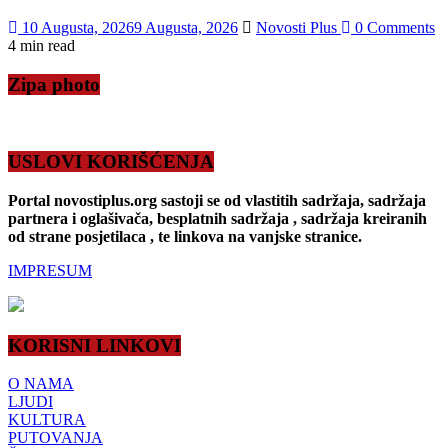
10 Augusta, 2026
9 Augusta, 2026
Novosti Plus
0 Comments
4 min read
Zipa photo
USLOVI KORIŠĆENJA
Portal novostiplus.org sastoji se od vlastitih sadržaja, sadržaja
partnera i oglašivača, besplatnih sadržaja , sadržaja kreiranih
od strane posjetilaca , te linkova na vanjske stranice.
IMPRESUM
KORISNI LINKOVI
O NAMA
LJUDI
KULTURA
PUTOVANJA