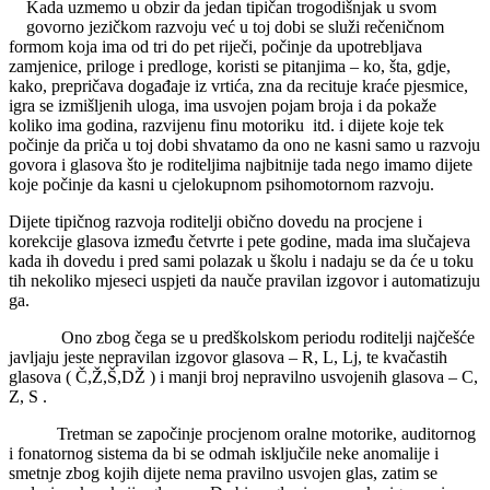
Kada uzmemo u obzir da jedan tipičan trogodišnjak u svom
govorno jezičkom razvoju već u toj dobi se služi rečeničnom
formom koja ima od tri do pet riječi, počinje da upotrebljava
zamjenice, priloge i predloge, koristi se pitanjima – ko, šta, gdje,
kako, prepričava događaje iz vrtića, zna da recituje kraće pjesmice,
igra se izmišljenih uloga, ima usvojen pojam broja i da pokaže
koliko ima godina, razvijenu finu motoriku itd. i dijete koje tek
počinje da priča u toj dobi shvatamo da ono ne kasni samo u razvoju
govora i glasova što je roditeljima najbitnije tada nego imamo dijete
koje počinje da kasni u cjelokupnom psihomotornom razvoju.
Dijete tipičnog razvoja roditelji obično dovedu na procjene i
korekcije glasova između četvrte i pete godine, mada ima slučajeva
kada ih dovedu i pred sami polazak u školu i nadaju se da će u toku
tih nekoliko mjeseci uspjeti da nauče pravilan izgovor i automatizuju
ga.
Ono zbog čega se u predškolskom periodu roditelji najčešće
javljaju jeste nepravilan izgovor glasova – R, L, Lj, te kvačastih
glasova ( Č,Ž,Š,DŽ ) i manji broj nepravilno usvojenih glasova – C,
Z, S .
Tretman se započinje procjenom oralne motorike, auditornog
i fonatornog sistema da bi se odmah isključile neke anomalije i
smetnje zbog kojih dijete nema pravilno usvojen glas, zatim se