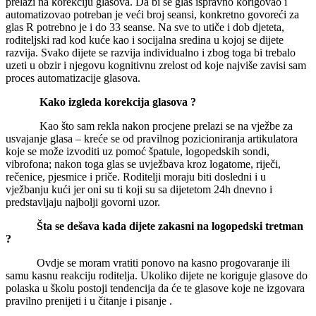
prelazi na korekciju glasova. Da bi se glas ispravno korigovao i
automatizovao potreban je veći broj seansi, konkretno govoreći za
glas R potrebno je i do 33 seanse. Na sve to utiče i dob djeteta,
roditeljski rad kod kuće kao i socijalna sredina u kojoj se dijete
razvija. Svako dijete se razvija individualno i zbog toga bi trebalo
uzeti u obzir i njegovu kognitivnu zrelost od koje najviše zavisi sam
proces automatizacije glasova.
Kako izgleda korekcija glasova ?
Kao što sam rekla nakon procjene prelazi se na vježbe za
usvajanje glasa – kreće se od pravilnog pozicioniranja artikulatora
koje se može izvoditi uz pomoć špatule, logopedskih sondi,
vibrofona; nakon toga glas se uvježbava kroz logatome, riječi,
rečenice, pjesmice i priče. Roditelji moraju biti dosledni i u
vježbanju kući jer oni su ti koji su sa dijetetom 24h dnevno i
predstavljaju najbolji govorni uzor.
Šta se dešava kada dijete zakasni na logopedski tretman
?
Ovdje se moram vratiti ponovo na kasno progovaranje ili
samu kasnu reakciju roditelja. Ukoliko dijete ne koriguje glasove do
polaska u školu postoji tendencija da će te glasove koje ne izgovara
pravilno prenijeti i u čitanje i pisanje .