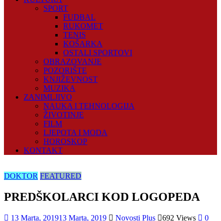
SPORT
FUDBAL
RUKOMET
TENIS
KOŠARKA
OSTALI SPORTOVI
OBRAZOVANJE
POZORIŠTE
KNJIŽEVNOST
MUZIKA
ZANIMLJIVO
NAUKA I TEHNOLOGIJA
ŽIVOTINJE
FILM
LJEPOTA I MODA
HOROSKOP
KONTAKT
DOKTOR
FEATURED
PREDŠKOLARCI KOD LOGOPEDA
13 Marta, 2019
13 Marta, 2019
Novosti Plus
692 Views
0