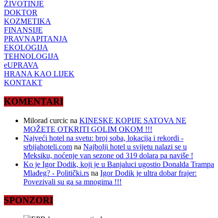
ŽIVOTINJE
DOKTOR
KOZMETIKA
FINANSIJE
PRAVNAPITANJA
EKOLOGIJA
TEHNOLOGIJA
eUPRAVA
HRANA KAO LIJEK
KONTAKT
KOMENTARI
Milorad curcic
na
KINESKE KOPIJE SATOVA NE
MOŽETE OTKRITI GOLIM OKOM !!!
Najveći hotel na svetu: broj soba, lokacija i rekordi -
srbijahoteli.com
na
Najbolji hotel u svijetu nalazi se u
Meksiku, noćenje van sezone od 319 dolara pa naviše !
Ko je Igor Dodik, koji je u Banjaluci ugostio Donalda Trampa
Mlađeg? - Politički.rs
na
Igor Dodik je ultra dobar frajer:
Povezivali su ga sa mnogima !!!
SPONZORI