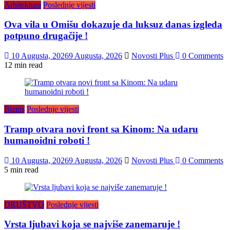
Arhitektura
Poslednje vijesti
Ova vila u Omišu dokazuje da luksuz danas izgleda
potpuno drugačije !
10 Augusta, 2026
9 Augusta, 2026
Novosti Plus
0 Comments
12 min read
Biznis
Poslednje vijesti
Tramp otvara novi front sa Kinom: Na udaru
humanoidni roboti !
10 Augusta, 2026
9 Augusta, 2026
Novosti Plus
0 Comments
5 min read
DRUŠTVO
Poslednje vijesti
Vrsta ljubavi koja se najviše zanemaruje !