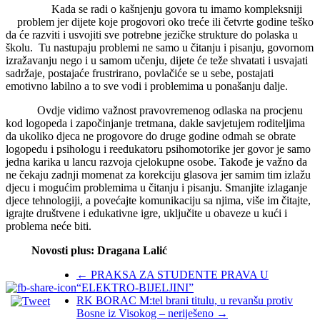
Kada se radi o kašnjenju govora tu imamo kompleksniji
problem jer dijete koje progovori oko treće ili četvrte godine teško
da će razviti i usvojiti sve potrebne jezičke strukture do polaska u
školu. Tu nastupaju problemi ne samo u čitanju i pisanju, govornom
izražavanju nego i u samom učenju, dijete će teže shvatati i usvajati
sadržaje, postajaće frustrirano, povlačiće se u sebe, postajati
emotivno labilno a to sve vodi i problemima u ponašanju dalje.
Ovdje vidimo važnost pravovremenog odlaska na procjenu
kod logopeda i započinjanje tretmana, dakle savjetujem roditeljima
da ukoliko djeca ne progovore do druge godine odmah se obrate
logopedu i psihologu i reedukatoru psihomotorike jer govor je samo
jedna karika u lancu razvoja cjelokupne osobe. Takođe je važno da
ne čekaju zadnji momenat za korekciju glasova jer samim tim izlažu
djecu i mogućim problemima u čitanju i pisanju. Smanjite izlaganje
djece tehnologiji, a povećajte komunikaciju sa njima, više im čitajte,
igrajte društvene i edukativne igre, uključite u obaveze u kući i
problema neće biti.
Novosti plus: Dragana Lalić
←
PRAKSA ZA STUDENTE PRAVA U
“ELEKTRO-BIJELJINI”
RK BORAC M:tel brani titulu, u revanšu protiv
Bosne iz Visokog – neriješeno
→