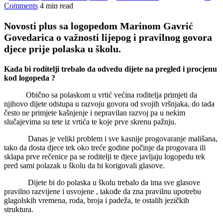
Comments
4 min read
Novosti plus sa logopedom Marinom Gavrić
Govedarica o važnosti lijepog i pravilnog govora
djece prije polaska u školu.
Kada bi roditelji trebalo da odvedu dijete na pregled i procjenu
kod logopeda ?
Obično sa polaskom u vrtić većina roditelja primjeti da
njihovo dijete odstupa u razvoju govora od svojih vršnjaka, do tada
često ne primjete kašnjenje i nepravilan razvoj pa u nekim
slučajevima su tete iz vrtića te koje prve skrenu pažnju.
Danas je veliki problem i sve kasnije progovaranje mališana,
tako da dosta djece tek oko treće godine počinje da progovara ili
sklapa prve rečenice pa se roditelji te djece javljaju logopedu tek
pred sami polazak u školu da bi korigovali glasove.
Dijete bi do polaska u školu trebalo da ima sve glasove
pravilno razvijene i usvojene , takođe da zna pravilnu upotrebu
glagolskih vremena, roda, broja i padeža, te ostalih jezičkih
struktura.