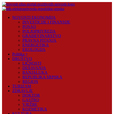
Skip
to
content
Novosti
NOVOSTI EKONOMIJA
Plus
INVESTICIJE I FINANSIJE
POSAO
Portal
POLJOPRIVREDA
pozitivnih
GRAĐEVINARSTVO
vijesti
PRAVNA PITANJA
ENERGETIKA
EKOLOGIJA
Politika +
DRUŠTVO
LIČNOSTI
DEŠAVANJA
BANJALUKA
REPUBLIKA SRPSKA
REGION
TURIZAM
ZDRAVLJE
DOKTOR
GASTRO
VJEŽBE
KOZMETIKA
KULTURA