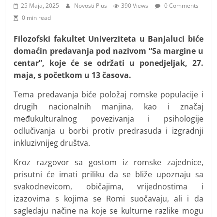
i
25 Maja, 2025
Novosti Plus
390 Views
0 Comments
t
0 min read
i
Filozofski fakultet Univerziteta u Banjaluci biće
v
domaćin predavanja pod nazivom “Sa margine u
n
centar”, koje će se održati u ponedjeljak, 27.
i
maja, s početkom u 13 časova.
h
Tema predavanja biće položaj romske populacije i
v
drugih nacionalnih manjina, kao i značaj
i
međukulturalnog povezivanja i psihologije
j
odlučivanja u borbi protiv predrasuda i izgradnji
e
inkluzivnijeg društva.
s
Kroz razgovor sa gostom iz romske zajednice,
t
prisutni će imati priliku da se bliže upoznaju sa
i
svakodnevicom, običajima, vrijednostima i
izazovima s kojima se Romi suočavaju, ali i da
sagledaju načine na koje se kulturne razlike mogu