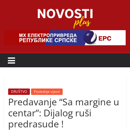
Skip
to
content
Novosti
Plus
P
o
r
t
a
DRUŠTVO
Poslednje vijesti
Predavanje “Sa margine u
l
p
centar”: Dijalog ruši
o
predrasude !
z