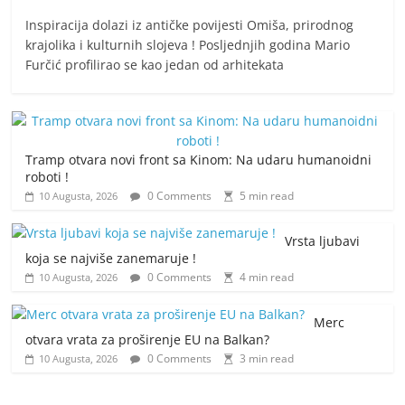
Inspiracija dolazi iz antičke povijesti Omiša, prirodnog
krajolika i kulturnih slojeva ! Posljednjih godina Mario
Furčić profilirao se kao jedan od arhitekata
Tramp otvara novi front sa Kinom: Na udaru humanoidni
roboti !
0 Comments
5 min read
10 Augusta, 2026
Vrsta ljubavi
koja se najviše zanemaruje !
0 Comments
4 min read
10 Augusta, 2026
Merc
otvara vrata za proširenje EU na Balkan?
0 Comments
3 min read
10 Augusta, 2026