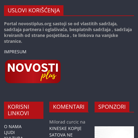
USLOVI KORIŠĆENJA
Portal novostiplus.org sastoji se od vlastitih sadržaja,
sadržaja partnera i oglašivača, besplatnih sadržaja , sadržaja
kreiranih od strane posjetilaca , te linkova na vanjske
stranice.
IMPRESUM
KORISNI
KOMENTARI
SPONZORI
LINKOVI
Milorad curcic
na
O NAMA
KINESKE KOPIJE
LJUDI
SATOVA NE