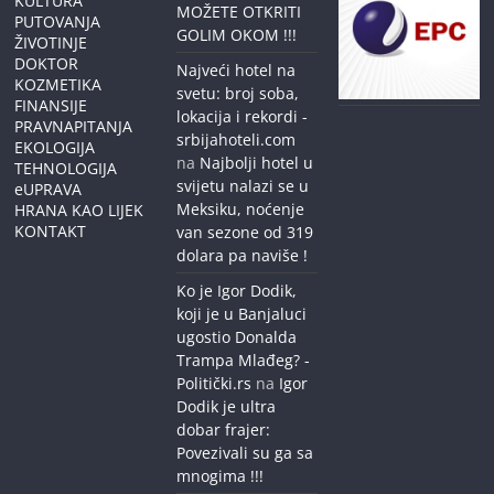
KULTURA
MOŽETE OTKRITI
PUTOVANJA
GOLIM OKOM !!!
ŽIVOTINJE
DOKTOR
Najveći hotel na
KOZMETIKA
svetu: broj soba,
FINANSIJE
lokacija i rekordi -
PRAVNAPITANJA
srbijahoteli.com
EKOLOGIJA
na
Najbolji hotel u
TEHNOLOGIJA
svijetu nalazi se u
eUPRAVA
Meksiku, noćenje
HRANA KAO LIJEK
KONTAKT
van sezone od 319
dolara pa naviše !
Ko je Igor Dodik,
koji je u Banjaluci
ugostio Donalda
Trampa Mlađeg? -
Politički.rs
na
Igor
Dodik je ultra
dobar frajer:
Povezivali su ga sa
mnogima !!!