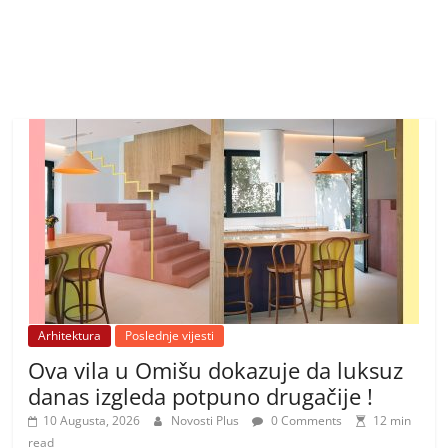
Arhitektura
Poslednje vijesti
Ova vila u Omišu dokazuje da luksuz
danas izgleda potpuno drugačije !
10 Augusta, 2026
Novosti Plus
0 Comments
12 min
read