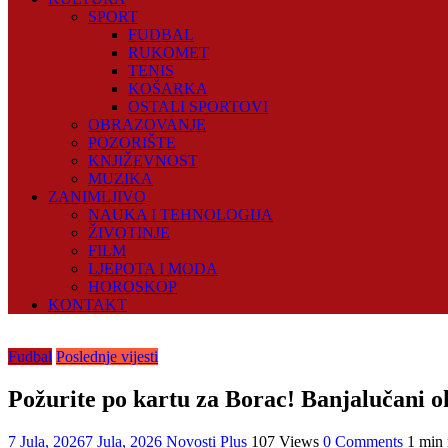
SPORT
FUDBAL
RUKOMET
TENIS
KOŠARKA
OSTALI SPORTOVI
OBRAZOVANJE
POZORIŠTE
KNJIŽEVNOST
MUZIKA
ZANIMLJIVO
NAUKA I TEHNOLOGIJA
ŽIVOTINJE
FILM
LJEPOTA I MODA
HOROSKOP
KONTAKT
Fudbal
Poslednje vijesti
Požurite po kartu za Borac! Banjalučani o
7 Jula, 2026
7 Jula, 2026
Novosti Plus
107 Views
0 Comments
1 min 