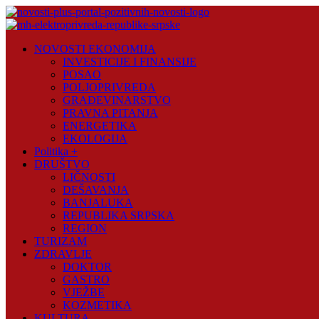
Skip
to
content
Novosti
NOVOSTI EKONOMIJA
Plus
INVESTICIJE I FINANSIJE
POSAO
Portal
POLJOPRIVREDA
pozitivnih
GRAĐEVINARSTVO
vijesti
PRAVNA PITANJA
ENERGETIKA
EKOLOGIJA
Politika +
DRUŠTVO
LIČNOSTI
DEŠAVANJA
BANJALUKA
REPUBLIKA SRPSKA
REGION
TURIZAM
ZDRAVLJE
DOKTOR
GASTRO
VJEŽBE
KOZMETIKA
KULTURA