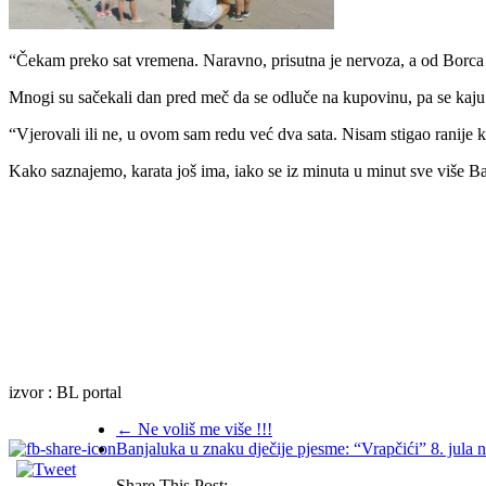
“Čekam preko sat vremena. Naravno, prisutna je nervoza, a od Borca
Mnogi su sačekali dan pred meč da se odluče na kupovinu, pa se kaju š
“Vjerovali ili ne, u ovom sam redu već dva sata. Nisam stigao ranije k
Kako saznajemo, karata još ima, iako se iz minuta u minut sve više Ba
izvor : BL portal
←
Ne voliš me više !!!
Banjaluka u znaku dječije pjesme: “Vrapčići” 8. jula n
Share This Post: