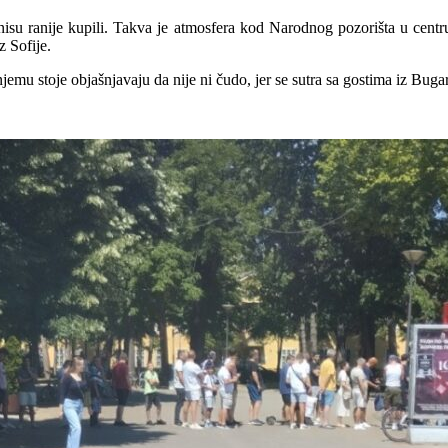
te nisu ranije kupili. Takva je atmosfera kod Narodnog pozorišta u cen
 Sofije.
 njemu stoje objašnjavaju da nije ni čudo, jer se sutra sa gostima iz Bug