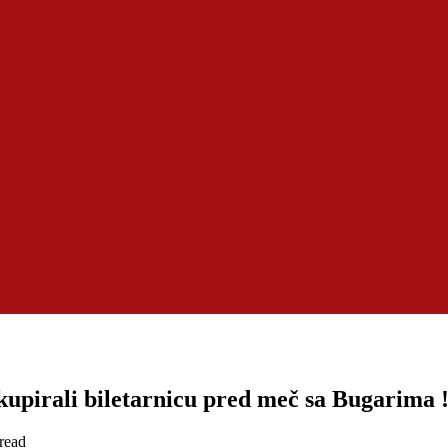
kupirali biletarnicu pred meč sa Bugarima 
read