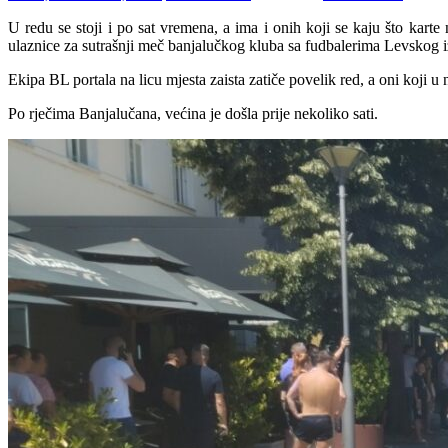
U redu se stoji i po sat vremena, a ima i onih koji se kaju što kar
ulaznice za sutrašnji meč banjalučkog kluba sa fudbalerima Levskog iz
Ekipa BL portala na licu mjesta zaista zatiče povelik red, a oni koji u
Po rječima Banjalučana, većina je došla prije nekoliko sati.