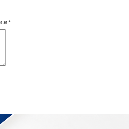
na sa
*