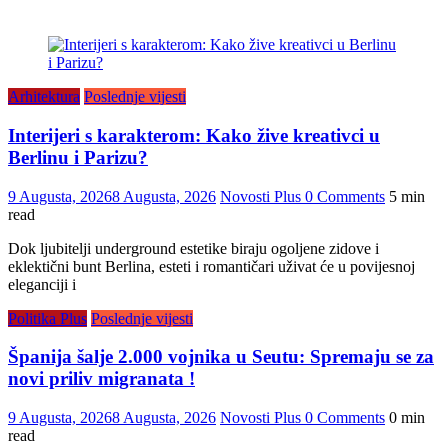
Arhitektura
Poslednje vijesti
Interijeri s karakterom: Kako žive kreativci u
Berlinu i Parizu?
9 Augusta, 2026
8 Augusta, 2026
Novosti Plus
0 Comments
5 min
read
Dok ljubitelji underground estetike biraju ogoljene zidove i
eklektični bunt Berlina, esteti i romantičari uživat će u povijesnoj
eleganciji i
Politika Plus
Poslednje vijesti
Španija šalje 2.000 vojnika u Seutu: Spremaju se za
novi priliv migranata !
9 Augusta, 2026
8 Augusta, 2026
Novosti Plus
0 Comments
0 min
read