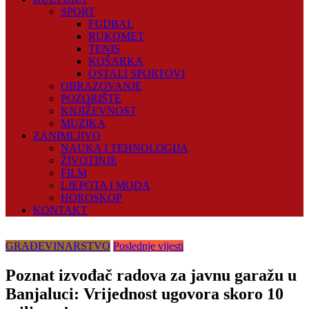
SPORT
FUDBAL
RUKOMET
TENIS
KOŠARKA
OSTALI SPORTOVI
OBRAZOVANJE
POZORIŠTE
KNJIŽEVNOST
MUZIKA
ZANIMLJIVO
NAUKA I TEHNOLOGIJA
ŽIVOTINJE
FILM
LJEPOTA I MODA
HOROSKOP
KONTAKT
GRAĐEVINARSTVO
Poslednje vijesti
Poznat izvođač radova za javnu garažu u
Banjaluci: Vrijednost ugovora skoro 10