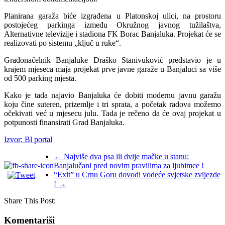
Planirana garaža biće izgrađena u Platonskoj ulici, na prostoru
postojećeg parkinga između Okružnog javnog tužilaštva,
Alternativne televizije i stadiona FK Borac Banjaluka. Projekat će se
realizovati po sistemu „ključ u ruke“.
Gradonačelnik Banjaluke Draško Stanivuković predstavio je u
krajem mjeseca maja projekat prve javne garaže u Banjaluci sa više
od 500 parking mjesta.
Kako je tada najavio Banjaluka će dobiti modernu javnu garažu
koju čine suteren, prizemlje i tri sprata, a početak radova možemo
očekivati već u mjesecu julu. Tada je rečeno da će ovaj projekat u
potpunosti finansirati Grad Banjaluka.
Izvor: Bl portal
←
Najviše dva psa ili dvije mačke u stanu:
Banjalučani pred novim pravilima za ljubimce !
“Exit” u Crnu Goru dovodi vodeće svjetske zvijezde
!
→
Share This Post:
Komentariši