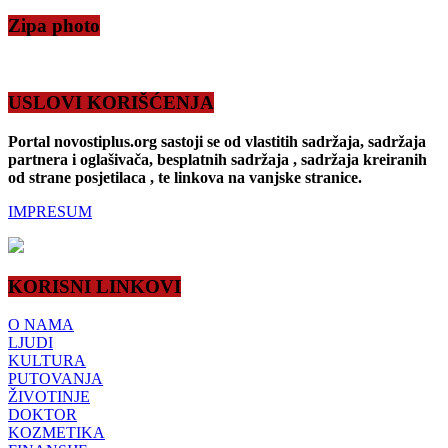
Zipa photo
USLOVI KORIŠĆENJA
Portal novostiplus.org sastoji se od vlastitih sadržaja, sadržaja
partnera i oglašivača, besplatnih sadržaja , sadržaja kreiranih
od strane posjetilaca , te linkova na vanjske stranice.
IMPRESUM
KORISNI LINKOVI
O NAMA
LJUDI
KULTURA
PUTOVANJA
ŽIVOTINJE
DOKTOR
KOZMETIKA