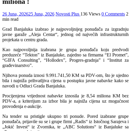
miliona !
26 Juna, 2026
25 Juna, 2026
Novosti Plus
136 Views
0 Comments
2
min read
Grad Banjaluka izabrao je najpovoljnijeg ponuđača za izgradnju
javne garaže „Aleja Centar“, jednog od najvećih infrastrukturnih
projekata u centru grada.
Kao najpovoljnija izabrana je grupa ponuđača koju predvodi
preduzeće “Tekton” iz Banjaluke, zajedno sa firmama “El Promet”,
“GIFA Consulting”, “Hollodex”, Progres-gradnja” i “Institut za
građevinarstvo”.
Njihova ponuda iznosi 9.991.741,50 KM sa PDV-om, što je ujedno
bila i najniža prihvatljiva cijena u postupku javne nabavke kako se
navodi u Odluci Grada Banjaluka.
Procijenjena vrijednost nabavke iznosila je 8,54 miliona KM bez
PDV-a, a kriterijum za izbor bila je najniža cijena uz mogućnost
provođenja e-aukcije.
Na tender su pristigle ukupno tri ponude. Pored izabrane grupe
ponuđača, prijavile su se i grupe firmi „Radis“ iz Istočnog Sarajeva i
„Jokić Invest“ iz Zvornika, te „ABC Solutions“ iz Banjaluke sa