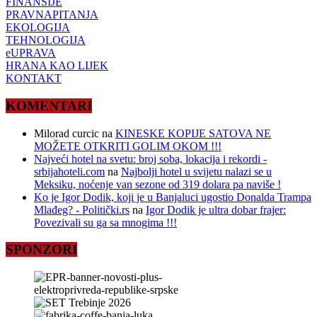
FINANSIJE
PRAVNAPITANJA
EKOLOGIJA
TEHNOLOGIJA
eUPRAVA
HRANA KAO LIJEK
KONTAKT
KOMENTARI
Milorad curcic
na
KINESKE KOPIJE SATOVA NE
MOŽETE OTKRITI GOLIM OKOM !!!
Najveći hotel na svetu: broj soba, lokacija i rekordi -
srbijahoteli.com
na
Najbolji hotel u svijetu nalazi se u
Meksiku, noćenje van sezone od 319 dolara pa naviše !
Ko je Igor Dodik, koji je u Banjaluci ugostio Donalda Trampa
Mlađeg? - Politički.rs
na
Igor Dodik je ultra dobar frajer:
Povezivali su ga sa mnogima !!!
SPONZORI