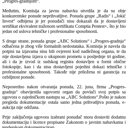
„Progres-gradnjom“.
Međutim, Komisija za javnu nabavku utvrdila je da su obje
konkurentske ponude neprihvatljive. Ponuda grupe „Radis“ i „Jokić
Invest“ odbijena je jer ponuđači nisu dokazali da je dostavljeni
sertifikat ekvivalent traženom sertifikatu Comptia Pentest+, što je bio
jedan od uslova tehničke i profesionalne sposobnosti.
S druge strane, ponuda grupe „ABC Solutions“ i „Progres-gradnja“
odbačena je zbog više formalnih nedostataka. Komisija je navela da
potpisi na izjavama nisu bili ovjereni kod nadležnog organa, te da
nije dostavljena izjava o ukupnom prometu u posljednje tri godine,
ali i da je izvod iz sudskog registra dostavljen u formi obične
fotokopije, kao i da nisu dostavljeni pojedini dokazi tehničke i
profesionalne sposobnosti. Takođe nije priložena ni garancija za
ozbiljnost ponude.
Neposredno nakon otvaranja ponuda, 22. juna, firma „Progres-
gradnja“ obavijestila ugovorni organ da povlači svoj potpis sa
ugovora o zajedničkom nastupu sa „ABC Solutions“.Pošto je nakon
pregleda dokumentacije ostala samo jedna prihvatljiva ponuda, e-
aukcija nije održana.
Prije zaključenja ugovora izabrani ponuđač mora dostaviti dodatnu
dokumentaciju i licence propisane Zakonom o javnim nabavkama i
tenderskom dokumentacijom.