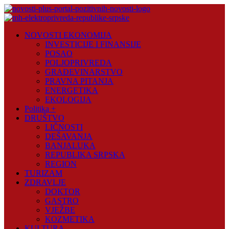
Skip
to
content
Novosti
NOVOSTI EKONOMIJA
Plus
INVESTICIJE I FINANSIJE
POSAO
Portal
POLJOPRIVREDA
pozitivnih
GRAĐEVINARSTVO
vijesti
PRAVNA PITANJA
ENERGETIKA
EKOLOGIJA
Politika +
DRUŠTVO
LIČNOSTI
DEŠAVANJA
BANJALUKA
REPUBLIKA SRPSKA
REGION
TURIZAM
ZDRAVLJE
DOKTOR
GASTRO
VJEŽBE
KOZMETIKA
KULTURA