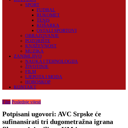
SPORT
FUDBAL
RUKOMET
TENIS
KOŠARKA
OSTALI SPORTOVI
OBRAZOVANJE
POZORIŠTE
KNJIŽEVNOST
MUZIKA
ZANIMLJIVO
NAUKA I TEHNOLOGIJA
ŽIVOTINJE
FILM
LJEPOTA I MODA
HOROSKOP
KONTAKT
Film
Poslednje vijesti
Potpisani ugovori: AVC Srpske će
sufinansirati tri dugometražna igrana