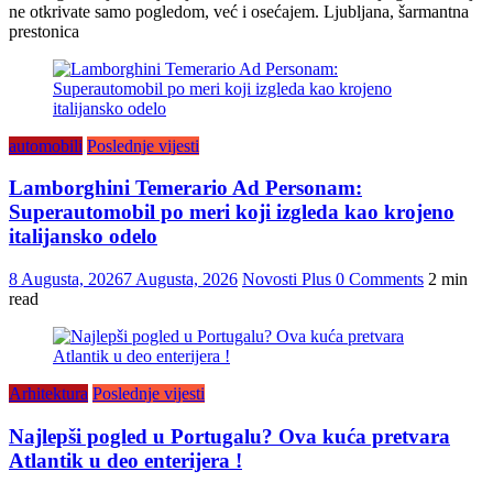
ne otkrivate samo pogledom, već i osećajem. Ljubljana, šarmantna
prestonica
automobili
Poslednje vijesti
Lamborghini Temerario Ad Personam:
Superautomobil po meri koji izgleda kao krojeno
italijansko odelo
8 Augusta, 2026
7 Augusta, 2026
Novosti Plus
0 Comments
2 min
read
Arhitektura
Poslednje vijesti
Najlepši pogled u Portugalu? Ova kuća pretvara
Atlantik u deo enterijera !