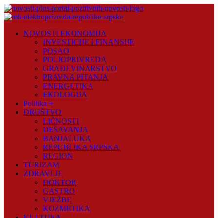
Skip
to
content
Novosti
NOVOSTI EKONOMIJA
Plus
INVESTICIJE I FINANSIJE
POSAO
Portal
POLJOPRIVREDA
pozitivnih
GRAĐEVINARSTVO
vijesti
PRAVNA PITANJA
ENERGETIKA
EKOLOGIJA
Politika +
DRUŠTVO
LIČNOSTI
DEŠAVANJA
BANJALUKA
REPUBLIKA SRPSKA
REGION
TURIZAM
ZDRAVLJE
DOKTOR
GASTRO
VJEŽBE
KOZMETIKA
KULTURA