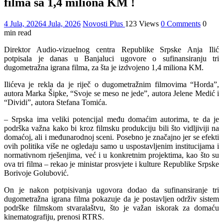
filma sa 1,4 miliona KM !
4 Jula, 2026
4 Jula, 2026
Novosti Plus
123 Views
0 Comments
0
min read
Direktor Audio-vizuelnog centra Republike Srpske Anja Ilić
potpisala je danas u Banjaluci ugovore o sufinansiranju tri
dugometražna igrana filma, za šta je izdvojeno 1,4 miliona KM.
Ilićeva je rekla da je riječ o dugometražnim filmovima “Horda”,
autora Marka Šipke, “Svoje se meso ne jede”, autora Јelene Medić i
“Dividi”, autora Stefana Tomića.
– Srpska ima veliki potencijal među domaćim autorima, te da je
podrška važna kako bi kroz filmsku produkciju bili što vidljiviji na
domaćoj, ali i međunarodnoj sceni. Posebno je značajno jer se efekti
ovih politika više ne ogledaju samo u uspostavljenim institucijama i
normativnom rješenjima, već i u konkretnim projektima, kao što su
ova tri filma – rekao je ministar prosvjete i kulture Republike Srpske
Borivoje Golubović.
On je nakon potpisivanja ugovora dodao da sufinansiranje tri
dugometražna igrana filma pokazuje da je postavljen održiv sistem
podrške filmskom stvaralaštvu, što je važan iskorak za domaću
kinematografiju, prenosi RTRS.