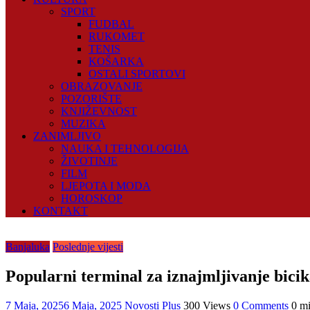
SPORT
FUDBAL
RUKOMET
TENIS
KOŠARKA
OSTALI SPORTOVI
OBRAZOVANJE
POZORIŠTE
KNJIŽEVNOST
MUZIKA
ZANIMLJIVO
NAUKA I TEHNOLOGIJA
ŽIVOTINJE
FILM
LJEPOTA I MODA
HOROSKOP
KONTAKT
Banjaluka
Poslednje vijesti
Popularni terminal za iznajmljivanje bicik
7 Maja, 2025
6 Maja, 2025
Novosti Plus
300 Views
0 Comments
0 mi