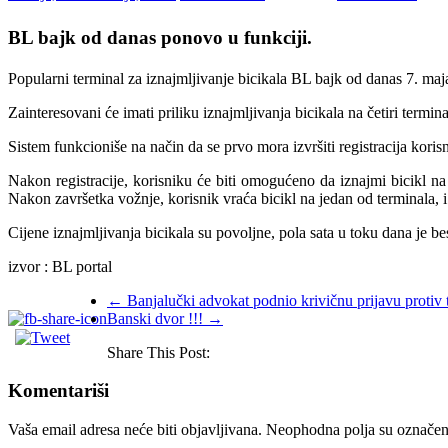
BL bajk od danas ponovo u funkciji.
Popularni terminal za iznajmljivanje bicikala BL bajk od danas 7. maja
Zainteresovani će imati priliku iznajmljivanja bicikala na četiri term
Sistem funkcioniše na način da se prvo mora izvršiti registracija korisn
Nakon registracije, korisniku će biti omogućeno da iznajmi bicikl na 
Nakon završetka vožnje, korisnik vraća bicikl na jedan od terminala, i
Cijene iznajmljivanja bicikala su povoljne, pola sata u toku dana je b
izvor : BL portal
←
Banjalučki advokat podnio krivičnu prijavu protiv tr
Banski dvor !!!
→
Share This Post:
Komentariši
Vaša email adresa neće biti objavljivana.
Neophodna polja su označe