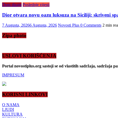
Dom dizajn
Poslednje vijesti
Dior otvara novu oazu luksuza na Siciliji: skriveni s
7 Augusta, 2026
6 Augusta, 2026
Novosti Plus
0 Comments
2 min re
Zipa photo
USLOVI KORIŠĆENJA
Portal novostiplus.org sastoji se od vlastitih sadržaja, sadržaja p
IMPRESUM
KORISNI LINKOVI
O NAMA
LJUDI
KULTURA