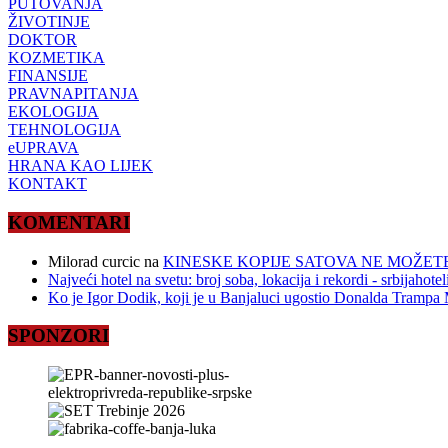
PUTOVANJA
ŽIVOTINJE
DOKTOR
KOZMETIKA
FINANSIJE
PRAVNAPITANJA
EKOLOGIJA
TEHNOLOGIJA
eUPRAVA
HRANA KAO LIJEK
KONTAKT
KOMENTARI
Milorad curcic
na
KINESKE KOPIJE SATOVA NE MOŽETE
Najveći hotel na svetu: broj soba, lokacija i rekordi - srbijahote
Ko je Igor Dodik, koji je u Banjaluci ugostio Donalda Trampa M
SPONZORI