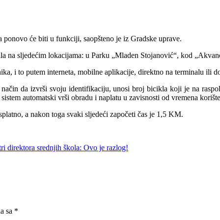
 ponovo će biti u funkciji, saopšteno je iz Gradske uprave.
inala na sljedećim lokacijama: u Parku „Mladen Stojanović“, kod „Akvane“
ika, i to putem interneta, mobilne aplikacije, direktno na terminalu ili 
način da izvrši svoju identifikaciju, unosi broj bicikla koji je na rasp
 sistem automatski vrši obradu i naplatu u zavisnosti od vremena korište
esplatno, a nakon toga svaki sljedeći započeti čas je 1,5 KM.
i direktora srednjih škola: Ovo je razlog!
na sa
*