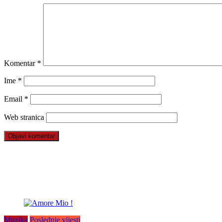
Komentar
*
Ime
*
Email
*
Web stranica
Muzika
Poslednje vijesti