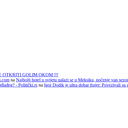
 OTKRITI GOLIM OKOM !!!
li.com
na
Najbolji hotel u svijetu nalazi se u Meksiku, noćenje van sezo
lađeg? - Politički.rs
na
Igor Dodik je ultra dobar frajer: Povezivali su