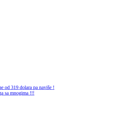
ne od 319 dolara pa naviše !
 ga sa mnogima !!!