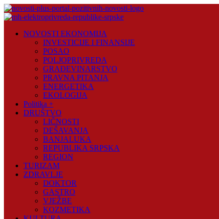
Skip
to
content
Novosti
NOVOSTI EKONOMIJA
Plus
INVESTICIJE I FINANSIJE
POSAO
Portal
POLJOPRIVREDA
pozitivnih
GRAĐEVINARSTVO
vijesti
PRAVNA PITANJA
ENERGETIKA
EKOLOGIJA
Politika +
DRUŠTVO
LIČNOSTI
DEŠAVANJA
BANJALUKA
REPUBLIKA SRPSKA
REGION
TURIZAM
ZDRAVLJE
DOKTOR
GASTRO
VJEŽBE
KOZMETIKA
KULTURA