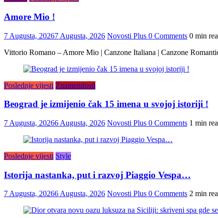
Amore Mio !
7 Augusta, 2026
7 Augusta, 2026
Novosti Plus
0 Comments
0 min re
Vittorio Romano – Amore Mio | Canzone Italiana | Canzone Romanti
Poslednje vijesti
Znamenitosti
Beograd je izmijenio čak 15 imena u svojoj istoriji !
7 Augusta, 2026
6 Augusta, 2026
Novosti Plus
0 Comments
1 min re
Poslednje vijesti
Style
Istorija nastanka, put i razvoj Piaggio Vespa…
7 Augusta, 2026
6 Augusta, 2026
Novosti Plus
0 Comments
2 min re