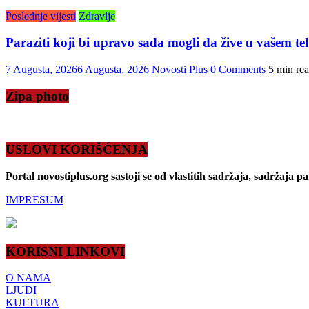
Poslednje vijesti
Zdravlje
Paraziti koji bi upravo sada mogli da žive u vašem tel
7 Augusta, 2026
6 Augusta, 2026
Novosti Plus
0 Comments
5 min re
Zipa photo
USLOVI KORIŠĆENJA
Portal novostiplus.org sastoji se od vlastitih sadržaja, sadržaja p
IMPRESUM
KORISNI LINKOVI
O NAMA
LJUDI
KULTURA