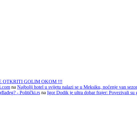
 OTKRITI GOLIM OKOM !!!
li.com
na
Najbolji hotel u svijetu nalazi se u Meksiku, noćenje van sezo
lađeg? - Politički.rs
na
Igor Dodik je ultra dobar frajer: Povezivali su