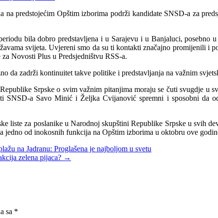
 da na predstojećim Opštim izborima podrži kandidate SNSD-a za preds
riodu bila dobro predstavljena i u Sarajevu i u Banjaluci, posebno u p
avama svijeta. Uvjereni smo da su ti kontakti značajno promijenili i po
 za Novosti Plus u Predsjedništvu RSS-a.
o da zadrži kontinuitet takve politike i predstavljanja na važnim svjet
vi Republike Srpske o svim važnim pitanjima moraju se čuti svugdje u s
dati SNSD-a Savo Minić i Željka Cvijanović spremni i sposobni da o
ske liste za poslanike u Narodnoj skupštini Republike Srpske u svih dev
 za jedno od inokosnih funkcija na Opštim izborima u oktobru ove godin
lažu na Jadranu: Proglašena je najboljom u svetu
rakcija zelena pijaca?
→
na sa
*