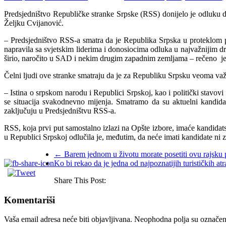
Predsjedništvo Republičke stranke Srpske (RSS) donijelo je odluku
Željku Cvijanović.
– Predsjedništvo RSS-a smatra da je Republika Srpska u proteklom pe
napravila sa svjetskim liderima i donosiocima odluka u najvažnijim drž
širio, naročito u SAD i nekim drugim zapadnim zemljama – rečeno je
Čelni ljudi ove stranke smatraju da je za Republiku Srpsku veoma važn
– Istina o srpskom narodu i Republici Srpskoj, kao i politički stavo
se situacija svakodnevno mijenja. Smatramo da su aktuelni kandi
zaključuju u Predsjedništvu RSS-a.
RSS, koja prvi put samostalno izlazi na Opšte izbore, imaće kandidat
u Republici Srpskoj odlučila je, međutim, da neće imati kandidate ni
←
Barem jednom u životu morate posetiti ovu rajsku p
Ko bi rekao da je jedna od najpoznatijih turističkih at
Share This Post:
Komentariši
Vaša email adresa neće biti objavljivana.
Neophodna polja su označe