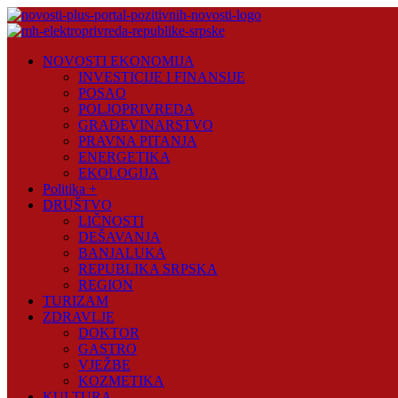
Skip
to
content
Novosti
NOVOSTI EKONOMIJA
Plus
INVESTICIJE I FINANSIJE
POSAO
Portal
POLJOPRIVREDA
pozitivnih
GRAĐEVINARSTVO
vijesti
PRAVNA PITANJA
ENERGETIKA
EKOLOGIJA
Politika +
DRUŠTVO
LIČNOSTI
DEŠAVANJA
BANJALUKA
REPUBLIKA SRPSKA
REGION
TURIZAM
ZDRAVLJE
DOKTOR
GASTRO
VJEŽBE
KOZMETIKA
KULTURA