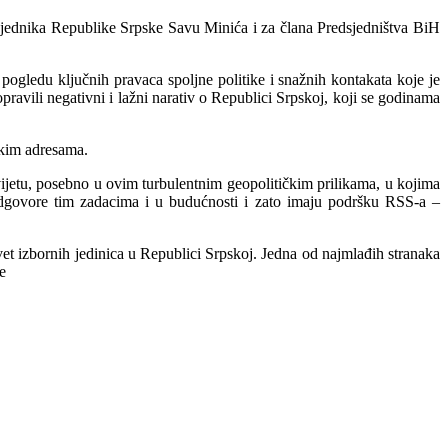
jednika Republike Srpske Savu Minića i za člana Predsjedništva BiH
ogledu ključnih pravaca spoljne politike i snažnih kontakata koje je
pravili negativni i lažni narativ o Republici Srpskoj, koji se godinama
skim adresama.
vijetu, posebno u ovim turbulentnim geopolitičkim prilikama, u kojima
dgovore tim zadacima i u budućnosti i zato imaju podršku RSS-a –
et izbornih jedinica u Republici Srpskoj. Jedna od najmlađih stranaka
e