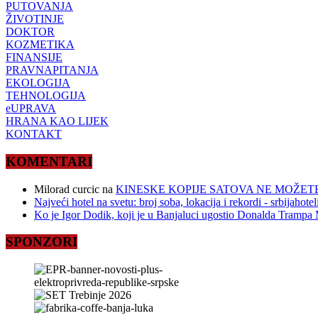
PUTOVANJA
ŽIVOTINJE
DOKTOR
KOZMETIKA
FINANSIJE
PRAVNAPITANJA
EKOLOGIJA
TEHNOLOGIJA
eUPRAVA
HRANA KAO LIJEK
KONTAKT
KOMENTARI
Milorad curcic
na
KINESKE KOPIJE SATOVA NE MOŽETE
Najveći hotel na svetu: broj soba, lokacija i rekordi - srbijahote
Ko je Igor Dodik, koji je u Banjaluci ugostio Donalda Trampa M
SPONZORI