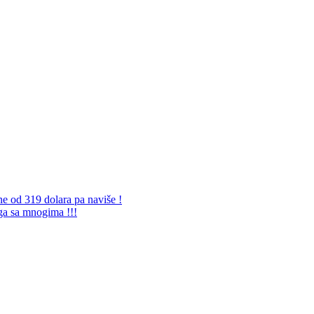
ne od 319 dolara pa naviše !
 ga sa mnogima !!!