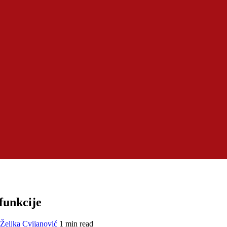
funkcije
Željka Cvijanović
1 min read