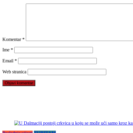
Komentar
*
Ime
*
Email
*
Web stranica