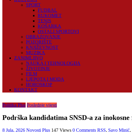
SPORT
FUDBAL
RUKOMET
TENIS
KOŠARKA
OSTALI SPORTOVI
OBRAZOVANJE
POZORIŠTE
KNJIŽEVNOST
MUZIKA
ZANIMLJIVO
NAUKA I TEHNOLOGIJA
ŽIVOTINJE
FILM
LJEPOTA I MODA
HOROSKOP
KONTAKT
Politika Plus
Poslednje vijesti
Podrška kandidatima SNSD-a za inokosne 
8 Jula, 2026
Novosti Plus
147 Views
0 Comments
RSS
,
Savo Minić
,