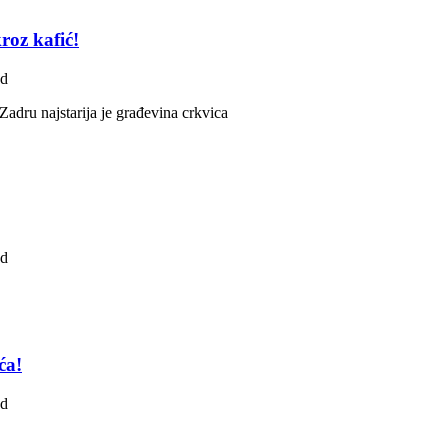
roz kafić!
ad
Zadru najstarija je građevina crkvica
ad
ća!
ad