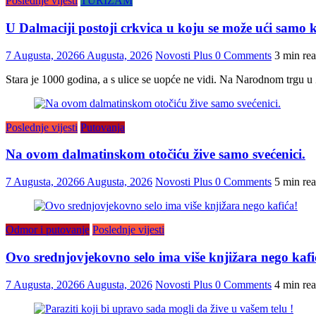
Poslednje vijesti
TURIZAM
U Dalmaciji postoji crkvica u koju se može ući samo k
7 Augusta, 2026
6 Augusta, 2026
Novosti Plus
0 Comments
3 min re
Stara je 1000 godina, a s ulice se uopće ne vidi. Na Narodnom trgu u 
Poslednje vijesti
Putovanja
Na ovom dalmatinskom otočiću žive samo svećenici.
7 Augusta, 2026
6 Augusta, 2026
Novosti Plus
0 Comments
5 min re
Odmor i putovanje
Poslednje vijesti
Ovo srednjovjekovno selo ima više knjižara nego kafi
7 Augusta, 2026
6 Augusta, 2026
Novosti Plus
0 Comments
4 min re