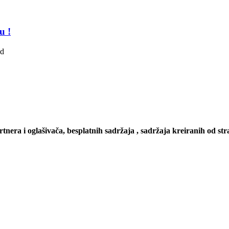
u !
ad
artnera i oglašivača, besplatnih sadržaja , sadržaja kreiranih od stra