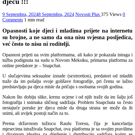
djecu !!!
9 Septembra, 2024
8 Septembra, 2024
Novosti Plus
375 Views
0
Comments
1 min read
Opasnosti koje djeci i mladima prijete na internetu
su brojne, a ne samo da ona nisu svjesna posljedica,
već često to nisu ni roditelji.
Opasnost prijeti na svim platformama, ali kako je pokazala istraga i
tužba podignuta na sudu u Novom Meksiku, primarna platforma za
online predatore je – Snapchat.
U slučajevima seksualne iznude (sextrortion), predatori od mladih
traže da im pošalju svoje golišave fotografije, pri čemu se lažno
predstavljaju pa djeca misle da pričaju s osobama svojih godina.
Nakon što dobiju slike, krenu ucjene i od njih traže da im šalju još
fotografija i snimaka sličnog sadržaja. Problem Snapchata su često
nestajuće poruke jer djeca misle da druga strana ne može da ih
snimi, ali uvijek postoji način za to.
Prema državnom tužiocu Raulu Toresu, čija je kancelarija
mjesecima istraživala Snapchat, ova platforma je sa svojim pravilima
i dizajnom idealna za dijeljenje i distribuciju sadržaja kojim se