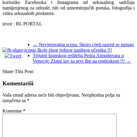
korisnike Facebooka i Instagrama od seksualnog sadržaja
namijenjenog za odrasle, niti od uznemirujućih poruka, fotografija i
videa seksualnih predatora.
izvor : BL PORTAL
←
Nevjerovatna scena: Skoro cijeli razred se ispisao
iz škole zbog jednog nasilnog učenika !!!
Trijumf španskog reditelja Pedra Almodovara u
Veneciji: Zlatni lav za prvi flm na engleskom !!!
→
Share This Post:
Komentariši
Vaša email adresa neće biti objavljivana.
Neophodna polja su
označena sa
*
Komentar
*