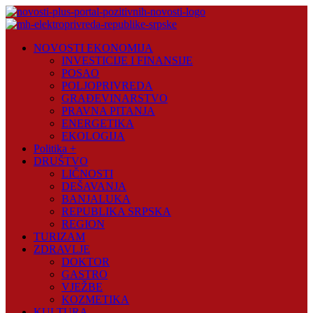
Skip
to
content
Novosti
NOVOSTI EKONOMIJA
Plus
INVESTICIJE I FINANSIJE
POSAO
Portal
POLJOPRIVREDA
pozitivnih
GRAĐEVINARSTVO
vijesti
PRAVNA PITANJA
ENERGETIKA
EKOLOGIJA
Politika +
DRUŠTVO
LIČNOSTI
DEŠAVANJA
BANJALUKA
REPUBLIKA SRPSKA
REGION
TURIZAM
ZDRAVLJE
DOKTOR
GASTRO
VJEŽBE
KOZMETIKA
KULTURA