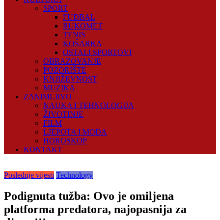
SPORT
FUDBAL
RUKOMET
TENIS
KOŠARKA
OSTALI SPORTOVI
OBRAZOVANJE
POZORIŠTE
KNJIŽEVNOST
MUZIKA
ZANIMLJIVO
NAUKA I TEHNOLOGIJA
ŽIVOTINJE
FILM
LJEPOTA I MODA
HOROSKOP
KONTAKT
Poslednje vijesti
Technology
Podignuta tužba: Ovo je omiljena
platforma predatora, najopasnija za