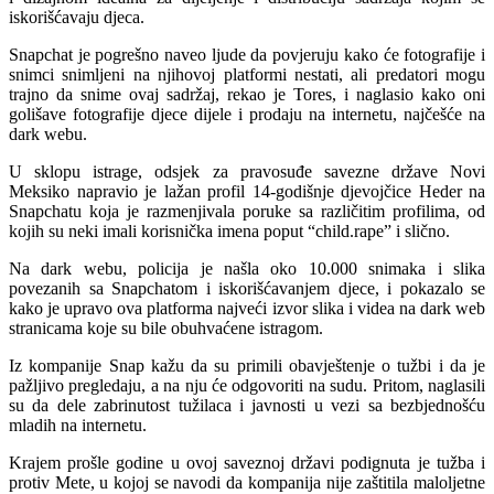
iskorišćavaju djeca.
Snapchat je pogrešno naveo ljude da povjeruju kako će fotografije i
snimci snimljeni na njihovoj platformi nestati, ali predatori mogu
trajno da snime ovaj sadržaj, rekao je Tores, i naglasio kako oni
golišave fotografije djece dijele i prodaju na internetu, najčešće na
dark webu.
U sklopu istrage, odsjek za pravosuđe savezne države Novi
Meksiko napravio je lažan profil 14-godišnje djevojčice Heder na
Snapchatu koja je razmenjivala poruke sa različitim profilima, od
kojih su neki imali korisnička imena poput “child.rape” i slično.
Na dark webu, policija je našla oko 10.000 snimaka i slika
povezanih sa Snapchatom i iskorišćavanjem djece, i pokazalo se
kako je upravo ova platforma najveći izvor slika i videa na dark web
stranicama koje su bile obuhvaćene istragom.
Iz kompanije Snap kažu da su primili obavještenje o tužbi i da je
pažljivo pregledaju, a na nju će odgovoriti na sudu. Pritom, naglasili
su da dele zabrinutost tužilaca i javnosti u vezi sa bezbjednošću
mladih na internetu.
Krajem prošle godine u ovoj saveznoj državi podignuta je tužba i
protiv Mete, u kojoj se navodi da kompanija nije zaštitila maloljetne