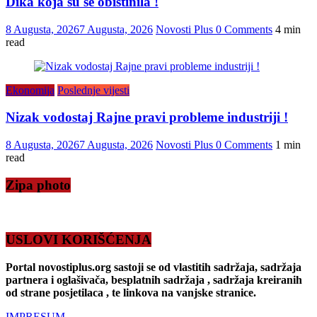
Dika koja su se obistinila !
8 Augusta, 2026
7 Augusta, 2026
Novosti Plus
0 Comments
4 min
read
Ekonomija
Poslednje vijesti
Nizak vodostaj Rajne pravi probleme industriji !
8 Augusta, 2026
7 Augusta, 2026
Novosti Plus
0 Comments
1 min
read
Zipa photo
USLOVI KORIŠĆENJA
Portal novostiplus.org sastoji se od vlastitih sadržaja, sadržaja
partnera i oglašivača, besplatnih sadržaja , sadržaja kreiranih
od strane posjetilaca , te linkova na vanjske stranice.
IMPRESUM