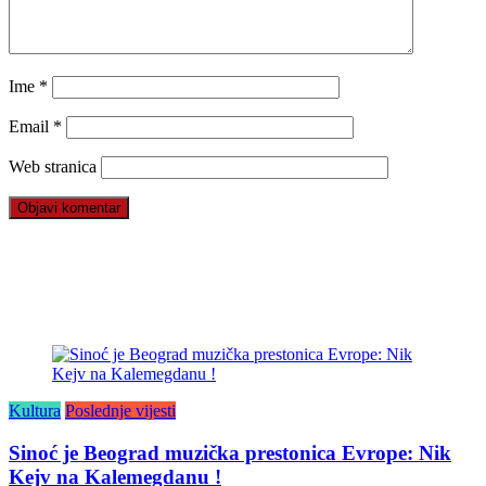
Ime
*
Email
*
Web stranica
Kultura
Poslednje vijesti
Sinoć je Beograd muzička prestonica Evrope: Nik
Kejv na Kalemegdanu !