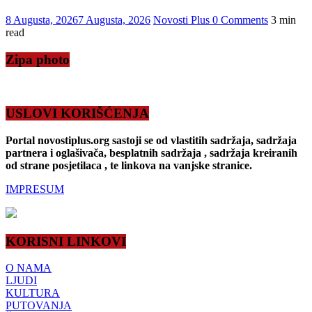
8 Augusta, 2026
7 Augusta, 2026
Novosti Plus
0 Comments
3 min
read
Zipa photo
USLOVI KORIŠĆENJA
Portal novostiplus.org sastoji se od vlastitih sadržaja, sadržaja
partnera i oglašivača, besplatnih sadržaja , sadržaja kreiranih
od strane posjetilaca , te linkova na vanjske stranice.
IMPRESUM
KORISNI LINKOVI
O NAMA
LJUDI
KULTURA
PUTOVANJA