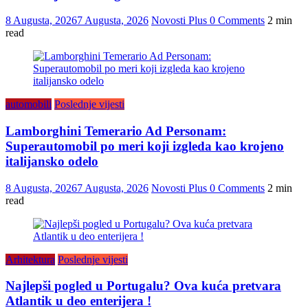
8 Augusta, 2026
7 Augusta, 2026
Novosti Plus
0 Comments
2 min
read
automobili
Poslednje vijesti
Lamborghini Temerario Ad Personam:
Superautomobil po meri koji izgleda kao krojeno
italijansko odelo
8 Augusta, 2026
7 Augusta, 2026
Novosti Plus
0 Comments
2 min
read
Arhitektura
Poslednje vijesti
Najlepši pogled u Portugalu? Ova kuća pretvara
Atlantik u deo enterijera !