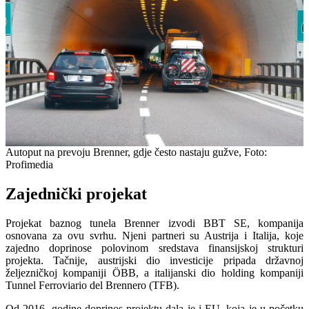
Autoput na prevoju Brenner, gdje često nastaju gužve, Foto:
Profimedia
Zajednički projekat
Projekat baznog tunela Brenner izvodi BBT SE, kompanija
osnovana za ovu svrhu. Njeni partneri su Austrija i Italija, koje
zajedno doprinose polovinom sredstava finansijskoj strukturi
projekta. Tačnije, austrijski dio investicije pripada državnoj
željezničkoj kompaniji ÖBB, a italijanski dio holding kompaniji
Tunnel Ferroviario del Brennero (TFB).
Od 2016. godine doprinos projektu dala je i EU, koja je u početku