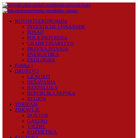
Skip
to
content
Novosti
NOVOSTI EKONOMIJA
Plus
INVESTICIJE I FINANSIJE
POSAO
Portal
POLJOPRIVREDA
pozitivnih
GRAĐEVINARSTVO
vijesti
PRAVNA PITANJA
ENERGETIKA
EKOLOGIJA
Politika +
DRUŠTVO
LIČNOSTI
DEŠAVANJA
BANJALUKA
REPUBLIKA SRPSKA
REGION
TURIZAM
ZDRAVLJE
DOKTOR
GASTRO
VJEŽBE
KOZMETIKA
KULTURA