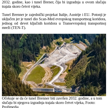
2032. godine, kao i tunel Brener, čija bi izgradnja u ovom slučaju
trajala skoro četvrt vijeka.
Tunel Brenner je zajednički projekat Italije, Austrije i EU. Potonji je
uključen jer je tunel dio Scan-Med evropskog transportnog koridora,
jednog od devet ključnih koridora u Transevropskoj transportnoj
mreži (TEN-T).
Očekuje se da će tunel Brenner biti završen 2032. godine, a u tom
slučaju bi njegova izgradnja trajala skoro četvrt vijeka, Footo:
Profimedia