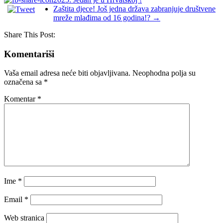
Zaštita djece! Još jedna država zabranjuje društvene
mreže mlađima od 16 godina!?
→
Share This Post:
Komentariši
Vaša email adresa neće biti objavljivana.
Neophodna polja su
označena sa
*
Komentar
*
Ime
*
Email
*
Web stranica