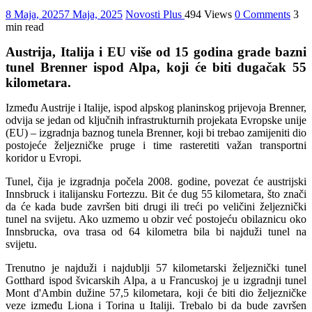
8 Maja, 2025
7 Maja, 2025
Novosti Plus
494 Views
0 Comments
3
min read
Austrija, Italija i EU više od 15 godina grade bazni
tunel Brenner ispod Alpa, koji će biti dugačak 55
kilometara.
Između Austrije i Italije, ispod alpskog planinskog prijevoja Brenner,
odvija se jedan od ključnih infrastrukturnih projekata Evropske unije
(EU) – izgradnja baznog tunela Brenner, koji bi trebao zamijeniti dio
postojeće željezničke pruge i time rasteretiti važan transportni
koridor u Evropi.
Tunel, čija je izgradnja počela 2008. godine, povezat će austrijski
Innsbruck i italijansku Fortezzu. Bit će dug 55 kilometara, što znači
da će kada bude završen biti drugi ili treći po veličini željeznički
tunel na svijetu. Ako uzmemo u obzir već postojeću obilaznicu oko
Innsbrucka, ova trasa od 64 kilometra bila bi najduži tunel na
svijetu.
Trenutno je najduži i najdublji 57 kilometarski željeznički tunel
Gotthard ispod švicarskih Alpa, a u Francuskoj je u izgradnji tunel
Mont d'Ambin dužine 57,5 ​​kilometara, koji će biti dio željezničke
veze između Liona i Torina u Italiji. Trebalo bi da bude završen