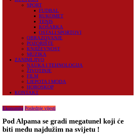
SPORT
FUDBAL
RUKOMET
TENIS
KOŠARKA
OSTALI SPORTOVI
OBRAZOVANJE
POZORIŠTE
KNJIŽEVNOST
MUZIKA
ZANIMLJIVO
NAUKA I TEHNOLOGIJA
ŽIVOTINJE
FILM
LJEPOTA I MODA
HOROSKOP
KONTAKT
Ekonomija
Poslednje vijesti
Pod Alpama se gradi megatunel koji će
biti među najdužim na svijetu !