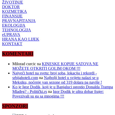
ŽIVOTINJE
DOKTOR
KOZMETIKA
FINANSIJE
PRAVNAPITANJA
EKOLOGIJA
TEHNOLOGIJA
eUPRAVA
HRANA KAO LIJEK
KONTAKT
KOMENTARI
Milorad curcic
na
KINESKE KOPIJE SATOVA NE
MOŽETE OTKRITI GOLIM OKOM !!!
Najveći hotel na svetu: broj soba, lokacija i rekordi -
srbijahoteli.com
na
Najbolji hotel u svijetu nalazi se u
Meksiku, noćenje van sezone od 319 dolara pa naviše !
Ko je Igor Dodik, koji je u Banjaluci ugostio Donalda Trampa
Mlađeg? - Politički.rs
na
Igor Dodik je ultra dobar frajer:
Povezivali su ga sa mnogima !!!
SPONZORI