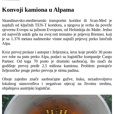
Konvoji kamiona u Alpama
Skandinavsko-mediteranski transportni koridor ili Scan-Med je
najduži od ključnih TEN-T koridora, a njegova je svrha da poveže
sjevernu Evropu sa južnom Evropom, od Helsinkija do Malte. Jedno
od najvećih uskih grla na ovoj ruti trenutno je prijevoj Brenner, koji
je sa 1.370 metara nadmorske visine najniži prijevoj preko Istočnih
Alpa.
Kroz prevoj prolaze i autoput i željeznica, kroz koje protiče 30 posto
sve robe na putu preko Alpa, podaci su logističke kompanije Cargo
Partner. Od toga 70 posto je drumski saobraćaj, što znači da
godišnje prevoj pređe 2,5 miliona kamiona. Problem postojeće
željezničke pruge preko prevoja je strma padina.
Oboje zajedno znače saobraćajne gužve, buku, nezadovoljstvo
lokalnog stanovništva i negativan utjecaj na životnu sredinu,
objašnjava austrijski logističar.