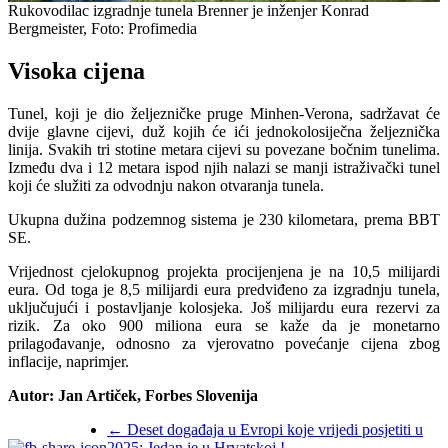
Rukovodilac izgradnje tunela Brenner je inženjer Konrad
Bergmeister, Foto: Profimedia
Visoka cijena
Tunel, koji je dio željezničke pruge Minhen-Verona, sadržavat će
dvije glavne cijevi, duž kojih će ići jednokolosiječna željeznička
linija. Svakih tri stotine metara cijevi su povezane bočnim tunelima.
Između dva i 12 metara ispod njih nalazi se manji istraživački tunel
koji će služiti za odvodnju nakon otvaranja tunela.
Ukupna dužina podzemnog sistema je 230 kilometara, prema BBT
SE.
Vrijednost cjelokupnog projekta procijenjena je na 10,5 milijardi
eura. Od toga je 8,5 milijardi eura predviđeno za izgradnju tunela,
uključujući i postavljanje kolosjeka. Još milijardu eura rezervi za
rizik. Za oko 900 miliona eura se kaže da je monetarno
prilagođavanje, odnosno za vjerovatno povećanje cijena zbog
inflacije, naprimjer.
Autor: Jan Artiček, Forbes Slovenija
←
Deset događaja u Evropi koje vrijedi posjetiti u
2025: Jedan je u Hrvatskoj !