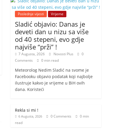
Poslednje vijesti
Vrijeme
Sladić objavio: Danas je
deveti dan u nizu sa više
od 40 stepeni, evo gdje
najviše “prži” !
7 Augusta, 2026
Novosti Plus
0
Comments
0 min read
Meteorolog Nedim Sladić na svome je
Facebooku objavio podatak koji najbolje
ilustruje kakvo je vrijeme u BiH ovih
dana. Koristeći
Rekla si mi !
0 Comments
0 min
6 Augusta, 2026
read