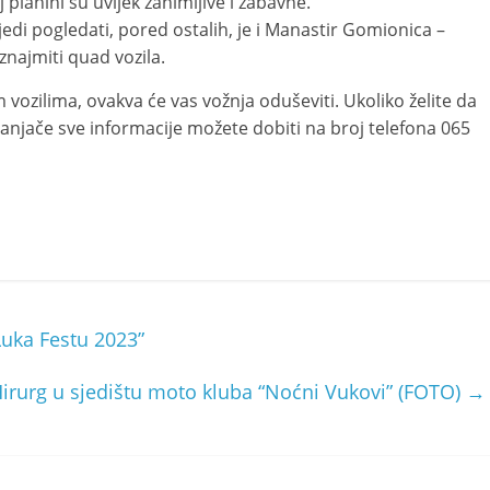
 planini su uvijek zanimljive i zabavne.
jedi pogledati, pored ostalih, je i Manastir Gomionica –
znajmiti quad vozila.
 vozilima, ovakva će vas vožnja oduševiti. Ukoliko želite da
jače sve informacije možete dobiti na broj telefona 065
Luka Festu 2023”
irurg u sjedištu moto kluba “Noćni Vukovi” (FOTO)
→