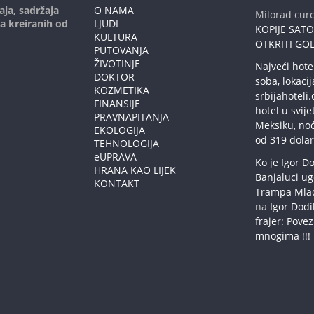
aja, sadržaja
O NAMA
Milorad curc
ja kreiranih od
LJUDI
KOPIJE SAT
KULTURA
OTKRITI GOL
PUTOVANJA
ŽIVOTINJE
Najveći hote
DOKTOR
soba, lokacij
KOZMETIKA
srbijahoteli
FINANSIJE
hotel u svije
PRAVNAPITANJA
Meksiku, no
EKOLOGIJA
od 319 dolar
TEHNOLOGIJA
eUPRAVA
Ko je Igor Do
HRANA KAO LIJEK
Banjaluci ug
KONTAKT
Trampa Mlađe
na
Igor Dodi
frajer: Povez
mnogima !!!