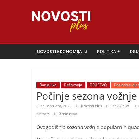
Skip
to
content
Novosti
Plus
NOVOSTI EKONOMIJA
POLITIKA +
DRU
P
o
r
Banjaluka
Dešavanja
DRUŠTVO
Poslednje vijes
t
Počinje sezona vožnje
a
22 Februara, 2023
Novosti Plus
1272 Views
l
turizam
0 min read
p
o
Ovogodišnja sezona vožnje popularnih quad
z