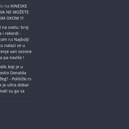
ic
na
KINESKE
OVA NE MOŽETE
IM OKOM !!!
l na svetu: broj
a i rekordi -
.com
na
Najbolji
tu nalazi se u
ćenje van sezone
a pa naviše !
dik, koji je u
ostio Donalda
g? - Politički.rs
k je ultra dobar
ivali su ga sa