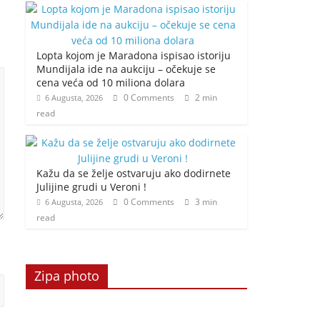
Lopta kojom je Maradona ispisao istoriju
Mundijala ide na aukciju – očekuje se
cena veća od 10 miliona dolara
0 Comments
2 min
6 Augusta, 2026
read
Kažu da se želje ostvaruju ako dodirnete
Julijine grudi u Veroni !
0 Comments
3 min
6 Augusta, 2026
read
Zipa photo