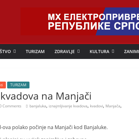
ŠTVO
TURIZAM
ZDRAVLJE
KULTURA
ZANIM
ti
TURIZAM
 kvadova na Manjači
,
,
,
,
0 Comments
banjaluka
iznajmljivanje kvadova
kvadovi
Manjača
-ova polako počinje na Manjači kod Banjaluke.