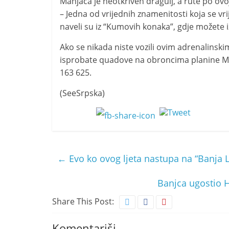
Manjača je neotkriven dragulj, a rute po ovoj
i
– Jedna od vrijednih znamenitosti koja se vri
t
naveli su iz “Kumovih konaka”, gdje možete i
i
Ako se nikada niste vozili ovim adrenalinskim
v
isprobate quadove na obroncima planine Man
n
163 625.
i
h
(SeeSrpska)
v
i
j
e
←
Evo ko ovog ljeta nastupa na “Banja 
s
t
Banjca ugostio H
i
Share This Post:
Komentariši