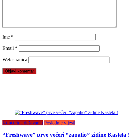
Ime
*
Email
*
Web stranica
Koncertna dešavanja
Poslednje vijesti
“Freshwave” prve večeri “zapalio” zidine Kastela !