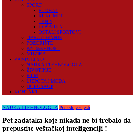
SPORT
FUDBAL
RUKOMET
TENIS
KOŠARKA
OSTALI SPORTOVI
OBRAZOVANJE
POZORIŠTE
KNJIŽEVNOST
MUZIKA
ZANIMLJIVO
NAUKA I TEHNOLOGIJA
ŽIVOTINJE
FILM
LJEPOTA I MODA
HOROSKOP
KONTAKT
NAUKA I TEHNOLOGIJA
Poslednje vijesti
Pet zadataka koje nikada ne bi trebalo da
prepustite veštačkoj inteligenciji !