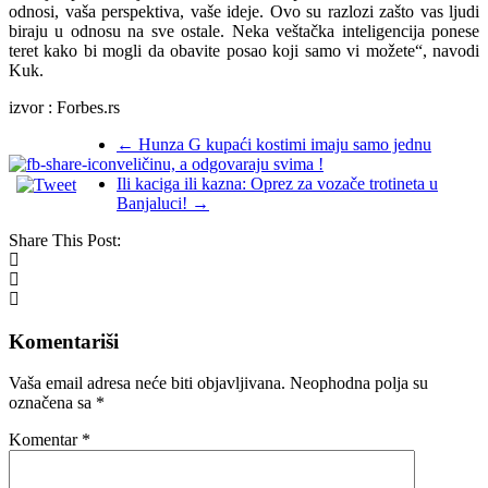
odnosi, vaša perspektiva, vaše ideje. Ovo su razlozi zašto vas ljudi
biraju u odnosu na sve ostale. Neka veštačka inteligencija ponese
teret kako bi mogli da obavite posao koji samo vi možete“, navodi
Kuk.
izvor : Forbes.rs
←
Hunza G kupaći kostimi imaju samo jednu
veličinu, a odgovaraju svima !
Ili kaciga ili kazna: Oprez za vozače trotineta u
Banjaluci!
→
Share This Post:
Komentariši
Vaša email adresa neće biti objavljivana.
Neophodna polja su
označena sa
*
Komentar
*