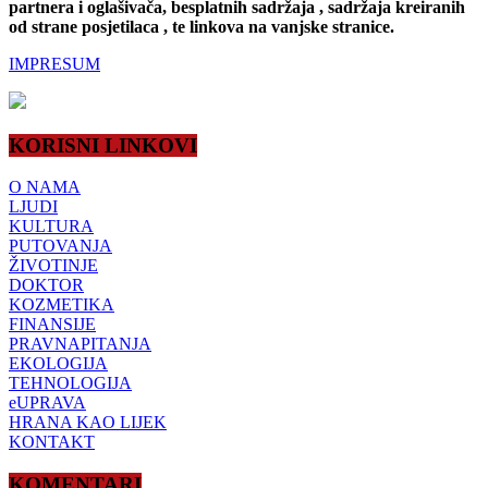
partnera i oglašivača, besplatnih sadržaja , sadržaja kreiranih
od strane posjetilaca , te linkova na vanjske stranice.
IMPRESUM
KORISNI LINKOVI
O NAMA
LJUDI
KULTURA
PUTOVANJA
ŽIVOTINJE
DOKTOR
KOZMETIKA
FINANSIJE
PRAVNAPITANJA
EKOLOGIJA
TEHNOLOGIJA
eUPRAVA
HRANA KAO LIJEK
KONTAKT
KOMENTARI