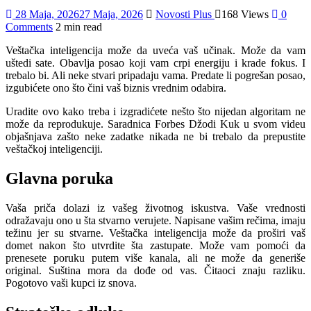
28 Maja, 2026
27 Maja, 2026
Novosti Plus
168 Views
0
Comments
2 min read
Veštačka inteligencija može da uveća vaš učinak. Može da vam
uštedi sate. Obavlja posao koji vam crpi energiju i krade fokus. I
trebalo bi. Ali neke stvari pripadaju vama. Predate li pogrešan posao,
izgubićete ono što čini vaš biznis vrednim odabira.
Uradite ovo kako treba i izgradićete nešto što nijedan algoritam ne
može da reprodukuje. Saradnica Forbes Džodi Kuk u svom videu
objašnjava zašto neke zadatke nikada ne bi trebalo da prepustite
veštačkoj inteligenciji.
Glavna poruka
Vaša priča dolazi iz vašeg životnog iskustva. Vaše vrednosti
odražavaju ono u šta stvarno verujete. Napisane vašim rečima, imaju
težinu jer su stvarne. Veštačka inteligencija može da proširi vaš
domet nakon što utvrdite šta zastupate. Može vam pomoći da
prenesete poruku putem više kanala, ali ne može da generiše
original. Suština mora da dođe od vas. Čitaoci znaju razliku.
Pogotovo vaši kupci iz snova.