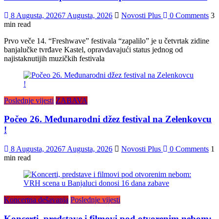
8 Augusta, 2026
7 Augusta, 2026
Novosti Plus
0 Comments
3
min read
Prvo veče 14. “Freshwave” festivala “zapalilo” je u četvrtak zidine
banjalučke tvrđave Kastel, opravdavajući status jednog od
najistaknutijih muzičkih festivala
Poslednje vijesti
ZABAVA
Počeo 26. Međunarodni džez festival na Zelenkovcu
!
8 Augusta, 2026
7 Augusta, 2026
Novosti Plus
0 Comments
1
min read
Koncertna dešavanja
Poslednje vijesti
Koncerti, predstave i filmovi pod otvorenim nebom: