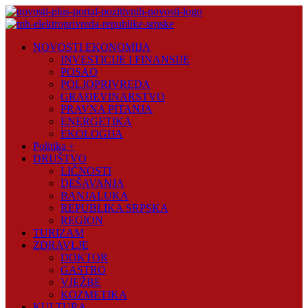
Skip
to
content
Novosti
NOVOSTI EKONOMIJA
Plus
INVESTICIJE I FINANSIJE
POSAO
Portal
POLJOPRIVREDA
pozitivnih
GRAĐEVINARSTVO
vijesti
PRAVNA PITANJA
ENERGETIKA
EKOLOGIJA
Politika +
DRUŠTVO
LIČNOSTI
DEŠAVANJA
BANJALUKA
REPUBLIKA SRPSKA
REGION
TURIZAM
ZDRAVLJE
DOKTOR
GASTRO
VJEŽBE
KOZMETIKA
KULTURA