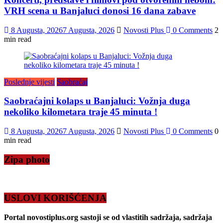
VRH scena u Banjaluci donosi 16 dana zabave
8 Augusta, 2026
7 Augusta, 2026
Novosti Plus
0 Comments
2
min read
Poslednje vijesti
Saobraćaj
Saobraćajni kolaps u Banjaluci: Vožnja duga
nekoliko kilometara traje 45 minuta !
8 Augusta, 2026
7 Augusta, 2026
Novosti Plus
0 Comments
0
min read
Zipa photo
USLOVI KORIŠĆENJA
Portal novostiplus.org sastoji se od vlastitih sadržaja, sadržaja