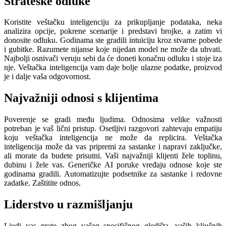
Strateške odluke
Koristite veštačku inteligenciju za prikupljanje podataka, neka
analizira opcije, pokrene scenarije i predstavi brojke, a zatim vi
donosite odluku. Godinama ste gradili intuiciju kroz stvarne pobede
i gubitke. Razumete nijanse koje nijedan model ne može da uhvati.
Najbolji osnivači veruju sebi da će doneti konačnu odluku i stoje iza
nje. Veštačka inteligencija vam daje bolje ulazne podatke, proizvod
je i dalje vaša odgovornost.
Najvažniji odnosi s klijentima
Poverenje se gradi među ljudima. Odnosima velike važnosti
potreban je vaš lični pristup. Osetljivi razgovori zahtevaju empatiju
koju veštačka inteligencija ne može da replicira. Veštačka
inteligencija može da vas pripremi za sastanke i napravi zaključke,
ali morate da budete prisutni. Vaši najvažniji klijenti žele toplinu,
dubinu i žele vas. Generičke AI poruke vređaju odnose koje ste
godinama gradili. Automatizujte podsetnike za sastanke i redovne
zadatke. Zaštitite odnos.
Liderstvo u razmišljanju
Ljudi vas prate zbog vašeg specifičnog gledišta, vaših ključnih