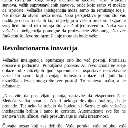
stavova, vaših suprotstavljenih stavova, priča koje samo vi možete
da ispričate. Veštačka inteligencija može samo da remiksuje ideje.
Ne može da stvori nešto novo. Vaša perspektiva je ono što vas
razlikuje od svih ostalih koji objavljuju u vašem prostoru. Izgradite
svoj lični brend oko onoga što vas čini jedinstvenim. Neka vam
veštačka inteligencija pomogne da proizvedete više onoga što već
funkcioniše. Izvorno razmišljanje mora da bude vaše.
Revolucionarna inovacija
Veštačka inteligencija optimizuje ono što već postoji. Pronalazi
obrasce u podacima. Poboljšava procese. Ali revolucionarne ideje
dolaze od znatiželjnih ljudi spremnih da uspostave neočekivane
veze. Proizvodi koji menjaju industriju dolaze od ljudi koji
razmišljaju izvan onoga što već postoji. To zahteva maštu, a ne
računanje.
„Nastavite da postavljate pitanja, nastavite da eksperimentišete.
Sledeća velika stvar je čekati nekoga dovoljno hrabrog da je
pronađe. Taj neko bi trebalo da budete vi. Saznajte gde veštačka
inteligencija briljira i tamo je koristite. Automatizujte sve što ne
zahteva vašu ličnost, vaše prosuđivanje ili vašu kreativnost.
Čuvajte posao koji vas definiše. Vaša poruka, vaše odluke, vaši