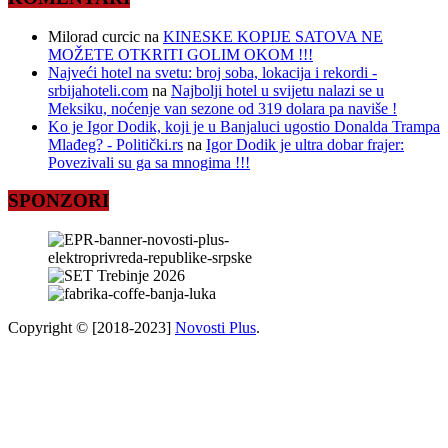
Milorad curcic
na
KINESKE KOPIJE SATOVA NE
MOŽETE OTKRITI GOLIM OKOM !!!
Najveći hotel na svetu: broj soba, lokacija i rekordi -
srbijahoteli.com
na
Najbolji hotel u svijetu nalazi se u
Meksiku, noćenje van sezone od 319 dolara pa naviše !
Ko je Igor Dodik, koji je u Banjaluci ugostio Donalda Trampa
Mlađeg? - Politički.rs
na
Igor Dodik je ultra dobar frajer:
Povezivali su ga sa mnogima !!!
SPONZORI
Copyright © [2018-2023]
Novosti Plus
.