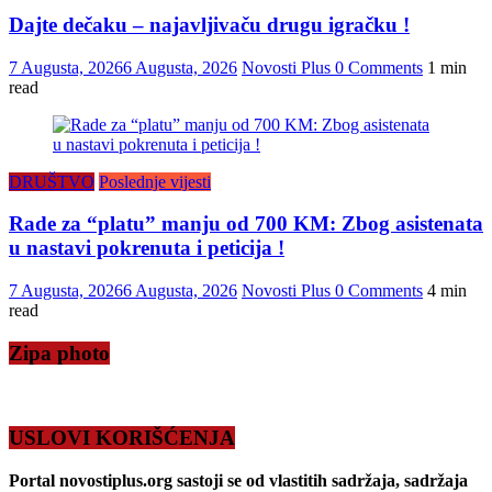
Dajte dečaku – najavljivaču drugu igračku !
7 Augusta, 2026
6 Augusta, 2026
Novosti Plus
0 Comments
1 min
read
DRUŠTVO
Poslednje vijesti
Rade za “platu” manju od 700 KM: Zbog asistenata
u nastavi pokrenuta i peticija !
7 Augusta, 2026
6 Augusta, 2026
Novosti Plus
0 Comments
4 min
read
Zipa photo
USLOVI KORIŠĆENJA
Portal novostiplus.org sastoji se od vlastitih sadržaja, sadržaja