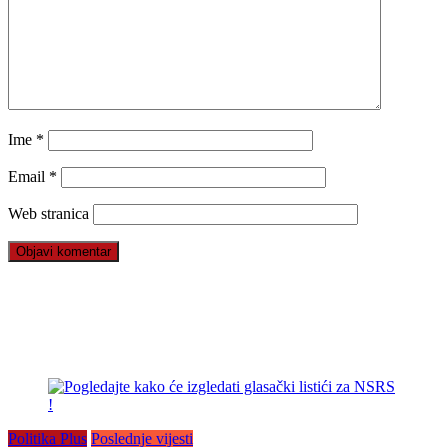
Ime
*
Email
*
Web stranica
Politika Plus
Poslednje vijesti