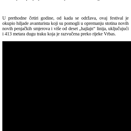
U prethodne četiri godine, od kada se održava, ovaj festival je
okupio hiljade avanturista koji su pomogli u opremanju stotina novih
novih penjačkih smjerova i više od deset „hajlajn“ linija, uključujući
i 413 metara dugu traku koja je razvučena preko rijeke Vrbas.