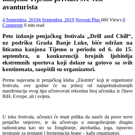
avanturista
4 Septembra, 2019
4 Septembra, 2019
Novosti Plus
660 Views
0
Comments
0 min read
Peto izdanje penjačkog festivala „Drill and Chill“,
uz podršku Grada Banje Luke, biće održan na
liticama kanjona Tijesno u periodu od 6. do 15.
septembra, u konkurenciji brojnih ljubitelja
ekstremnih sportova koji dolaze sa gotovo sa svih
kontinenata, saopštili su organizatori.
Prema najavama iz penjačkog kluba „Ekstrim“ koji je organizator
festivala, ove godine će na jednoj od najspektakulranijih
manifestacija ovog tipa učestvovati rekordan broj učesnika iz čitave
BiH, Evrope, ali i svijeta.
U toku festivala, učesnici će imati priliku da nauče da prave nove
penjačke smjerove, te da učestvuju u mnogobrojnim drugim
radionicama kao sto su žongliranje, akrobatika, joga, ispravno
treniranje za penjanje i fermentacija hrane – kažu organizatori.