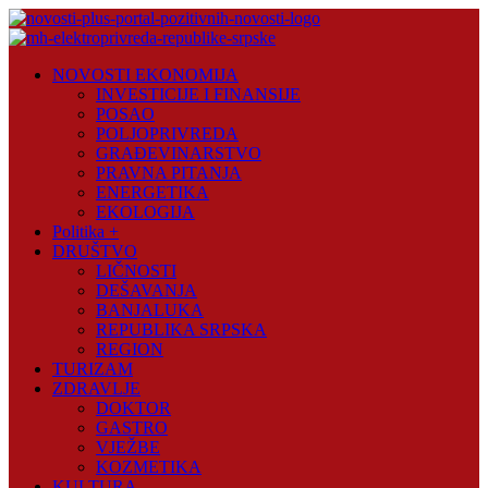
Skip
to
content
Novosti
NOVOSTI EKONOMIJA
Plus
INVESTICIJE I FINANSIJE
POSAO
Portal
POLJOPRIVREDA
pozitivnih
GRAĐEVINARSTVO
vijesti
PRAVNA PITANJA
ENERGETIKA
EKOLOGIJA
Politika +
DRUŠTVO
LIČNOSTI
DEŠAVANJA
BANJALUKA
REPUBLIKA SRPSKA
REGION
TURIZAM
ZDRAVLJE
DOKTOR
GASTRO
VJEŽBE
KOZMETIKA
KULTURA