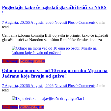
Pogledajte kako će izgledati glasački listići za NSRS
!
7 Augusta, 2026
6 Augusta, 2026
Novosti Plus
0 Comments
0 min
read
Centralna izborna komisija BiH objavila je primjer kako će izgledati
glasački listići za Narodnu skupštinu Republike Srpske, kao i za
Ljetovanje
Poslednje vijesti
Odmor na moru već od 10 eura po osobi: Mjesto na
Jadranu koje čuvaju od gužve !
7 Augusta, 2026
6 Augusta, 2026
Novosti Plus
0 Comments
2 min
read
Banjaluka
Poslednje vijesti