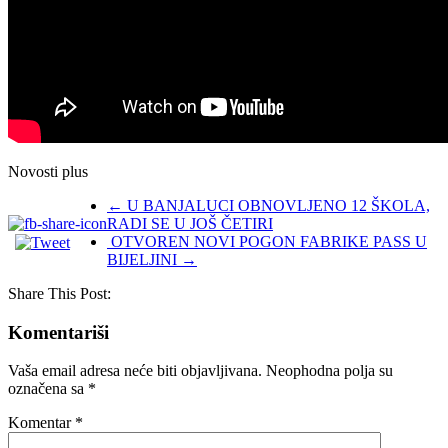
Novosti plus
←
U BANJALUCI OBNOVLJENO 12 ŠKOLA,
RADI SE U JOŠ ČETIRI
OTVOREN NOVI POGON FABRIKE PASS U
BIJELJINI
→
Share This Post:
Komentariši
Vaša email adresa neće biti objavljivana.
Neophodna polja su
označena sa
*
Komentar
*