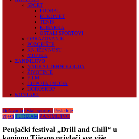
SPORT
FUDBAL
RUKOMET
TENIS
KOŠARKA
OSTALI SPORTOVI
OBRAZOVANJE
POZORIŠTE
KNJIŽEVNOST
MUZIKA
ZANIMLJIVO
NAUKA I TEHNOLOGIJA
ŽIVOTINJE
FILM
LJEPOTA I MODA
HOROSKOP
KONTAKT
Dešavanja
Ostali sportovi
Poslednje
vijesti
TURIZAM
ZANIMLJIVO
Penjački festival „Drill and Chill“ u
kanjonu Tijesno privlači sve više