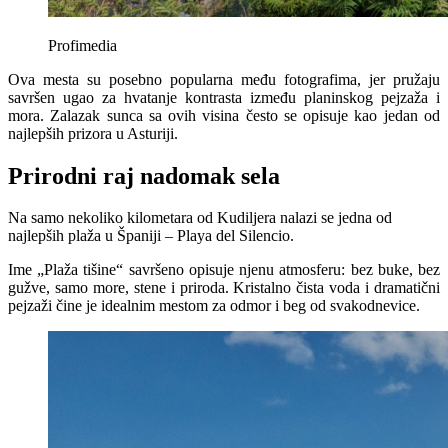
Profimedia
Ova mesta su posebno popularna među fotografima, jer pružaju
savršen ugao za hvatanje kontrasta između planinskog pejzaža i
mora. Zalazak sunca sa ovih visina često se opisuje kao jedan od
najlepših prizora u Asturiji.
Prirodni raj nadomak sela
Na samo nekoliko kilometara od Kudiljera nalazi se jedna od
najlepših plaža u Španiji – Playa del Silencio.
Ime „Plaža tišine“ savršeno opisuje njenu atmosferu: bez buke, bez
gužve, samo more, stene i priroda. Kristalno čista voda i dramatični
pejzaži čine je idealnim mestom za odmor i beg od svakodnevice.