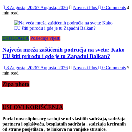
8 Augusta, 2026
7 Augusta, 2026
Novosti Plus
0 Comments
4
min read
EKOLOGIJA
Poslednje vijesti
Najveća mreža zaštićenih područja na svetu: Kako
EU štiti prirodu i gde je tu Zapadni Balkan?
8 Augusta, 2026
7 Augusta, 2026
Novosti Plus
0 Comments
5
min read
Zipa photo
USLOVI KORIŠĆENJA
Portal novostiplus.org sastoji se od vlastitih sadržaja, sadržaja
partnera i oglašivača, besplatnih sadržaja , sadržaja kreiranih
od strane posjetilaca , te linkova na vanjske stranice.