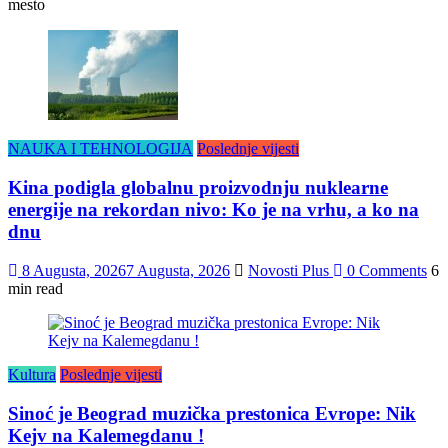
mesto
NAUKA I TEHNOLOGIJA
Poslednje vijesti
Kina podigla globalnu proizvodnju nuklearne
energije na rekordan nivo: Ko je na vrhu, a ko na
dnu
8 Augusta, 2026
7 Augusta, 2026
Novosti Plus
0 Comments
6
min read
Kultura
Poslednje vijesti
Sinoć je Beograd muzička prestonica Evrope: Nik
Kejv na Kalemegdanu !