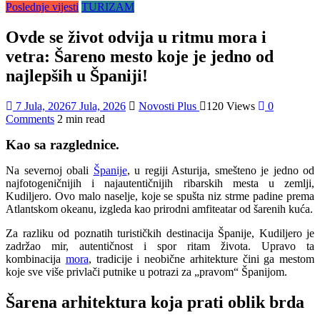
Poslednje vijesti
TURIZAM
Ovde se život odvija u ritmu mora i
vetra: Šareno mesto koje je jedno od
najlepših u Španiji!
7 Jula, 2026
7 Jula, 2026
Novosti Plus
120 Views
0
Comments
2 min read
Kao sa razglednice.
Na severnoj obali
Španije
, u regiji Asturija, smešteno je jedno od
najfotogeničnijih i najautentičnijih ribarskih mesta u zemlji,
Kudiljero. Ovo malo naselje, koje se spušta niz strme padine prema
Atlantskom okeanu, izgleda kao prirodni amfiteatar od šarenih kuća.
Za razliku od poznatih turističkih destinacija Španije, Kudiljero je
zadržao mir, autentičnost i spor ritam života. Upravo ta
kombinacija
mora
, tradicije i neobične arhitekture čini ga mestom
koje sve više privlači putnike u potrazi za „pravom“ Španijom.
Šarena arhitektura koja prati oblik brda