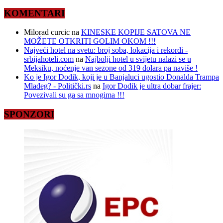
KOMENTARI
Milorad curcic
na
KINESKE KOPIJE SATOVA NE
MOŽETE OTKRITI GOLIM OKOM !!!
Najveći hotel na svetu: broj soba, lokacija i rekordi -
srbijahoteli.com
na
Najbolji hotel u svijetu nalazi se u
Meksiku, noćenje van sezone od 319 dolara pa naviše !
Ko je Igor Dodik, koji je u Banjaluci ugostio Donalda Trampa
Mlađeg? - Politički.rs
na
Igor Dodik je ultra dobar frajer:
Povezivali su ga sa mnogima !!!
SPONZORI