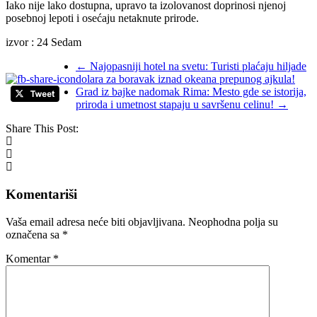
Iako nije lako dostupna, upravo ta izolovanost doprinosi njenoj
posebnoj lepoti i osećaju netaknute prirode.
izvor : 24 Sedam
←
Najopasniji hotel na svetu: Turisti plaćaju hiljade
dolara za boravak iznad okeana prepunog ajkula!
Grad iz bajke nadomak Rima: Mesto gde se istorija,
priroda i umetnost stapaju u savršenu celinu!
→
Share This Post:
Komentariši
Vaša email adresa neće biti objavljivana.
Neophodna polja su
označena sa
*
Komentar
*