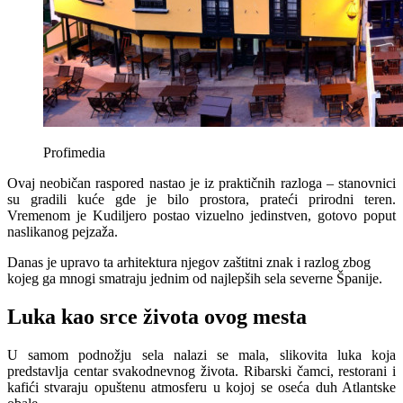
Profimedia
Ovaj neobičan raspored nastao je iz praktičnih razloga – stanovnici
su gradili kuće gde je bilo prostora, prateći prirodni teren.
Vremenom je Kudiljero postao vizuelno jedinstven, gotovo poput
naslikanog pejzaža.
Danas je upravo ta arhitektura njegov zaštitni znak i razlog zbog
kojeg ga mnogi smatraju jednim od najlepših sela severne Španije.
Luka kao srce života ovog mesta
U samom podnožju sela nalazi se mala, slikovita luka koja
predstavlja centar svakodnevnog života. Ribarski čamci, restorani i
kafići stvaraju opuštenu atmosferu u kojoj se oseća duh Atlantske