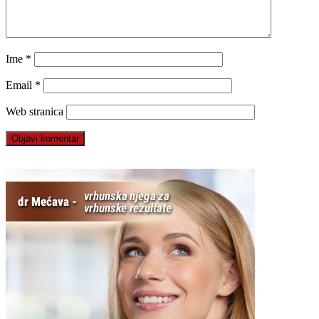
Ime
*
Email
*
Web stranica