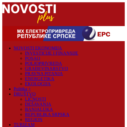
Skip
to
content
Novosti
Plus
NOVOSTI EKONOMIJA
Portal
INVESTICIJE I FINANSIJE
pozitivnih
POSAO
vijesti
POLJOPRIVREDA
GRAĐEVINARSTVO
PRAVNA PITANJA
ENERGETIKA
EKOLOGIJA
Politika +
DRUŠTVO
LIČNOSTI
DEŠAVANJA
BANJALUKA
REPUBLIKA SRPSKA
REGION
TURIZAM