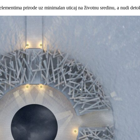
 elementima prirode uz minimalan uticaj na životnu sredinu, a nudi det