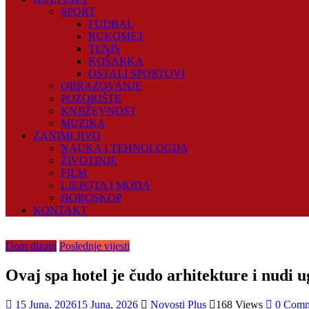
SPORT
FUDBAL
RUKOMET
TENIS
KOŠARKA
OSTALI SPORTOVI
OBRAZOVANJE
POZORIŠTE
KNJIŽEVNOST
MUZIKA
ZANIMLJIVO
NAUKA I TEHNOLOGIJA
ŽIVOTINJE
FILM
LJEPOTA I MODA
HOROSKOP
KONTAKT
Dom dizajn
Poslednje vijesti
Ovaj spa hotel je čudo arhitekture i nudi 
15 Juna, 2026
15 Juna, 2026
Novosti Plus
168 Views
0 Comm