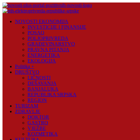
Skip
to
content
Novosti
NOVOSTI EKONOMIJA
Plus
INVESTICIJE I FINANSIJE
POSAO
Portal
POLJOPRIVREDA
pozitivnih
GRAĐEVINARSTVO
vijesti
PRAVNA PITANJA
ENERGETIKA
EKOLOGIJA
Politika +
DRUŠTVO
LIČNOSTI
DEŠAVANJA
BANJALUKA
REPUBLIKA SRPSKA
REGION
TURIZAM
ZDRAVLJE
DOKTOR
GASTRO
VJEŽBE
KOZMETIKA
KULTURA