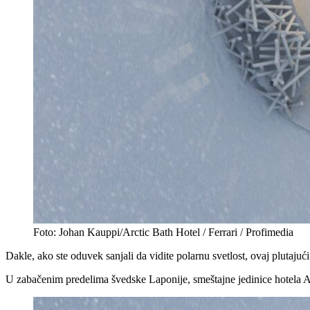
Foto: Johan Kauppi/Arctic Bath Hotel / Ferrari / Profimedia
Dakle, ako ste oduvek sanjali da vidite polarnu svetlost, ovaj plutajuć
U zabačenim predelima švedske Laponije, smeštajne jedinice hotela Ar