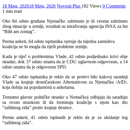
18 Maja, 2026
18 Maja, 2026
Novosti Plus
182 Views
0 Comments
1 min read
Oko 84 odsto građana Njemačke zabrinuto je ili veoma zabrinuto
zbog situacije u zemlji, rezultati su istraživanja agencija INSA za list
“Bild am zontag”.
Prema anketi, 64 odsto ispitanika vjeruje da nijedna zamisliva
koalicija ne bi mogla da riješi probleme zemlje.
Kada je riječ o problemima Vlade, 42 odsto podjednako krivi obje
stranke, dok 37 odsto smatra da je CDU uglavnom odgovoran, a 14
odsto smatra da je odgovoran SPD.
Oko 47 odsto ispitanika je reklo da se protivi bilo kakvoj saradnji
Vlade sa krajnje desničarskom Alternativom za Njemačku /AfD/,
koja dobija na popularnosti u anketama.
Trenutno glavne političke stranke u Nemačkoj odbijaju da sarađuju
sa ovom strankom ili da formiraju koalicije s njom kao dio
“zaštitnog zida” protiv krajnje desnice.
Prema anketi, 41 odsto ispitanih je reklo da je za ukidanje tog
“zaštitnog zida”.