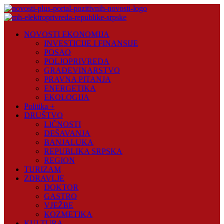
Skip
to
content
Novosti
NOVOSTI EKONOMIJA
Plus
INVESTICIJE I FINANSIJE
POSAO
Portal
POLJOPRIVREDA
pozitivnih
GRAĐEVINARSTVO
vijesti
PRAVNA PITANJA
ENERGETIKA
EKOLOGIJA
Politika +
DRUŠTVO
LIČNOSTI
DEŠAVANJA
BANJALUKA
REPUBLIKA SRPSKA
REGION
TURIZAM
ZDRAVLJE
DOKTOR
GASTRO
VJEŽBE
KOZMETIKA
KULTURA