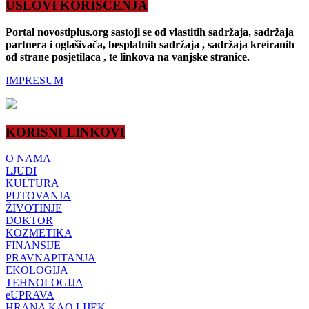
USLOVI KORIŠĆENJA
Portal novostiplus.org sastoji se od vlastitih sadržaja, sadržaja
partnera i oglašivača, besplatnih sadržaja , sadržaja kreiranih
od strane posjetilaca , te linkova na vanjske stranice.
IMPRESUM
KORISNI LINKOVI
O NAMA
LJUDI
KULTURA
PUTOVANJA
ŽIVOTINJE
DOKTOR
KOZMETIKA
FINANSIJE
PRAVNAPITANJA
EKOLOGIJA
TEHNOLOGIJA
eUPRAVA
HRANA KAO LIJEK