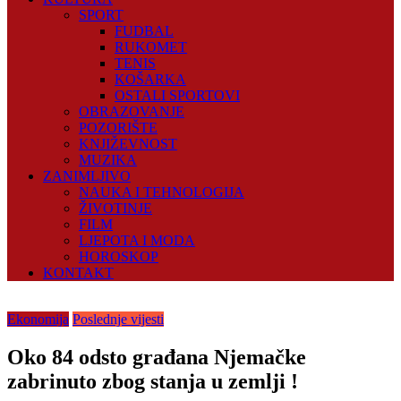
SPORT
FUDBAL
RUKOMET
TENIS
KOŠARKA
OSTALI SPORTOVI
OBRAZOVANJE
POZORIŠTE
KNJIŽEVNOST
MUZIKA
ZANIMLJIVO
NAUKA I TEHNOLOGIJA
ŽIVOTINJE
FILM
LJEPOTA I MODA
HOROSKOP
KONTAKT
Ekonomija
Poslednje vijesti
Oko 84 odsto građana Njemačke
zabrinuto zbog stanja u zemlji !