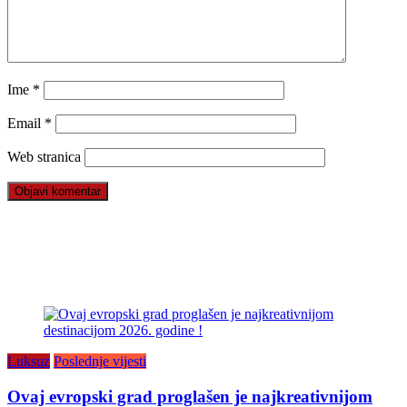
Ime
*
Email
*
Web stranica
Luksuz
Poslednje vijesti
Ovaj evropski grad proglašen je najkreativnijom