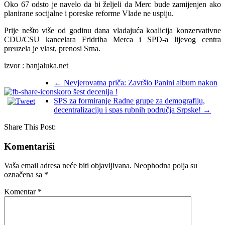
Oko 67 odsto je navelo da bi željeli da Merc bude zamijenjen ako
planirane socijalne i poreske reforme Vlade ne uspiju.
Prije nešto više od godinu dana vladajuća koalicija konzervativne
CDU/CSU kancelara Fridriha Merca i SPD-a lijevog centra
preuzela je vlast, prenosi Srna.
izvor : banjaluka.net
←
Nevjerovatna priča: Završio Panini album nakon
skoro šest decenija !
SPS za formiranje Radne grupe za demografiju,
decentralizaciju i spas rubnih područja Srpske!
→
Share This Post:
Komentariši
Vaša email adresa neće biti objavljivana.
Neophodna polja su
označena sa
*
Komentar
*