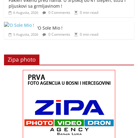
Paklen vikend pred nama: U Srpskoj do 41 stepen, stižu i
pljuskovi sa grmljavinom !
0 Comments
0 min read
6 Augusta, 2026
‘O Sole Mio !
0 Comments
0 min read
5 Augusta, 2026
Zipa photo