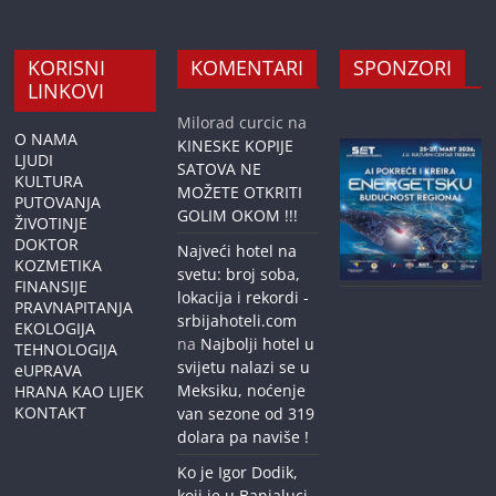
KORISNI
KOMENTARI
SPONZORI
LINKOVI
Milorad curcic
na
O NAMA
KINESKE KOPIJE
LJUDI
SATOVA NE
KULTURA
MOŽETE OTKRITI
PUTOVANJA
GOLIM OKOM !!!
ŽIVOTINJE
DOKTOR
Najveći hotel na
KOZMETIKA
svetu: broj soba,
FINANSIJE
lokacija i rekordi -
PRAVNAPITANJA
srbijahoteli.com
EKOLOGIJA
na
Najbolji hotel u
TEHNOLOGIJA
svijetu nalazi se u
eUPRAVA
Meksiku, noćenje
HRANA KAO LIJEK
KONTAKT
van sezone od 319
dolara pa naviše !
Ko je Igor Dodik,
koji je u Banjaluci