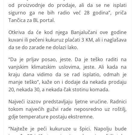
od proizvodnje do prodaje, ali da se ne isplati
sigurno ga ne bih radio već 28 godina”, priča
Tančica za BL portal.
Otkriva da će kod njega Banjalučani ove godine
kuvani ili pečeni kukuruz plaćati 3 KM, ali i naglašava
da se do zarade ne dolazi lako.
“Da je prljav posao, jeste. Da je teško raditi na
vanjskim klimatskim uslovima, jeste. Ali kada na
kraju dana vidimo da se rad isplatio, odmah je
manje teško”, kaže on i dodaje da nekada prodaju
20, nekada 30, a nekada čak stotinu komada.
Najveći izazov predstavljaju ljetne vrućine. Radnici
tokom najvećih gužvi rade neposredno uz roštilj,
gdje temperature postaju ekstremne.
“Najteže je peći kukuruze u špici. Napolju bude