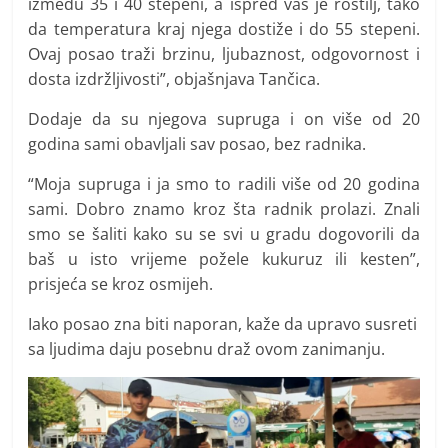
između 35 i 40 stepeni, a ispred vas je roštilj, tako
da temperatura kraj njega dostiže i do 55 stepeni.
Ovaj posao traži brzinu, ljubaznost, odgovornost i
dosta izdržljivosti”, objašnjava Tančica.
Dodaje da su njegova supruga i on više od 20
godina sami obavljali sav posao, bez radnika.
“Moja supruga i ja smo to radili više od 20 godina
sami. Dobro znamo kroz šta radnik prolazi. Znali
smo se šaliti kako su se svi u gradu dogovorili da
baš u isto vrijeme požele kukuruz ili kesten”,
prisjeća se kroz osmijeh.
Iako posao zna biti naporan, kaže da upravo susreti
sa ljudima daju posebnu draž ovom zanimanju.