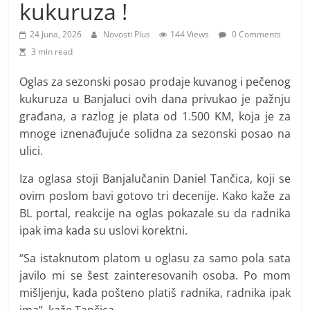
i
kukuruza !
t
24 Juna, 2026
Novosti Plus
144 Views
0 Comments
i
3 min read
v
n
Oglas za sezonski posao prodaje kuvanog i pečenog
kukuruza u Banjaluci ovih dana privukao je pažnju
i
građana, a razlog je plata od 1.500 KM, koja je za
h
mnoge iznenađujuće solidna za sezonski posao na
v
ulici.
i
j
Iza oglasa stoji Banjalučanin Daniel Tančica, koji se
ovim poslom bavi gotovo tri decenije. Kako kaže za
e
BL portal, reakcije na oglas pokazale su da radnika
s
ipak ima kada su uslovi korektni.
t
i
“Sa istaknutom platom u oglasu za samo pola sata
javilo mi se šest zainteresovanih osoba. Po mom
mišljenju, kada pošteno platiš radnika, radnika ipak
ima”, kaže Tančica.