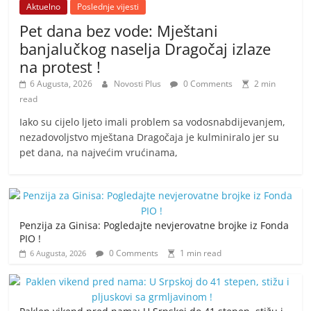
Aktuelno
Poslednje vijesti
Pet dana bez vode: Mještani
banjalučkog naselja Dragočaj izlaze
na protest !
6 Augusta, 2026
Novosti Plus
0 Comments
2 min
read
Iako su cijelo ljeto imali problem sa vodosnabdijevanjem,
nezadovoljstvo mještana Dragočaja je kulminiralo jer su
pet dana, na najvećim vrućinama,
Penzija za Ginisa: Pogledajte nevjerovatne brojke iz Fonda
PIO !
0 Comments
1 min read
6 Augusta, 2026