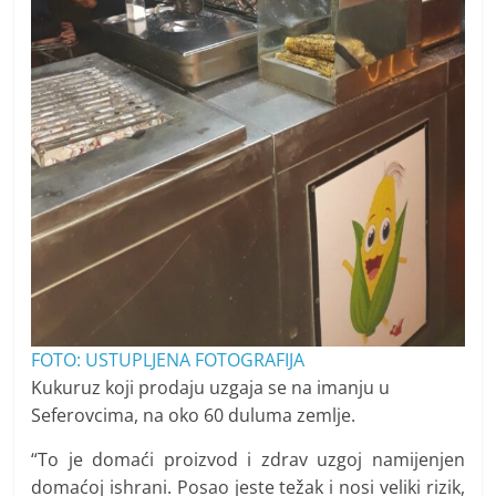
FOTO: USTUPLJENA FOTOGRAFIJA
Kukuruz koji prodaju uzgaja se na imanju u
Seferovcima, na oko 60 duluma zemlje.
“To je domaći proizvod i zdrav uzgoj namijenjen
domaćoj ishrani. Posao jeste težak i nosi veliki rizik,