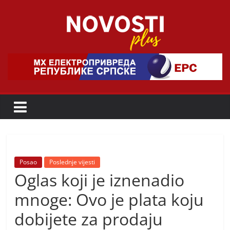
Skip
to
content
Novosti
Plus
P
o
r
t
a
Posao
Poslednje vijesti
Oglas koji je iznenadio
l
p
mnoge: Ovo je plata koju
o
dobijete za prodaju
z