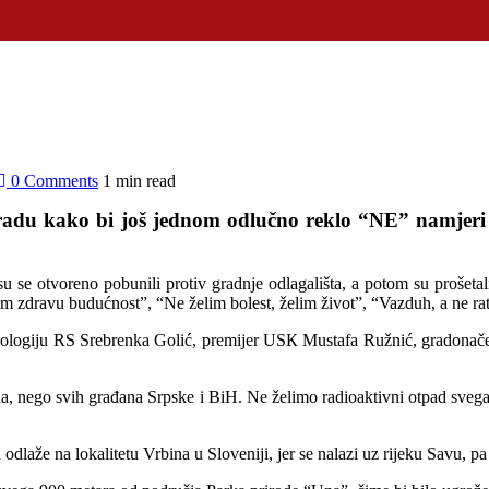
0 Comments
1 min read
Gradu kako bi još jednom odlučno reklo “NE” namjeri 
e otvoreno pobunili protiv gradnje odlagališta, a potom su prošetali
lim zdravu budućnost”, “Ne želim bolest, želim život”, “Vazduh, a ne r
i ekologiju RS Srebrenka Golić, premijer USК Mustafa Ružnić, gradona
 nego svih građana Srpske i BiH. Ne želimo radioaktivni otpad svega n
d odlaže na lokalitetu Vrbina u Sloveniji, jer se nalazi uz rijeku Savu,