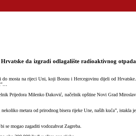
Hrvatske da izgradi odlagalište radioaktivnog otpada
 do mosta na rijeci Uni, koji Bosnu i Hercegovinu dijeli od Hrvatske.
at”…
čelnik Prijedora Milenko Đaković, načelnik opštine Novi Grad Miroslav
ekoliko metara od prirodnog bisera rijeke Une, naših kuća”, istakla je
 pa bi se mogao zagaditi vodozahvat Zagreba.