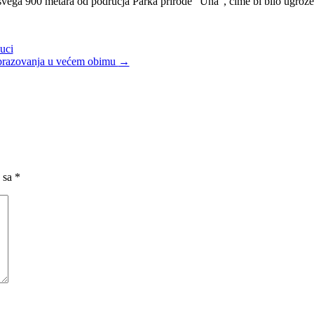
svega 900 metara od područja Parka prirode “Una”, čime bi bilo ugrožen
uci
obrazovanja u većem obimu
→
 sa
*