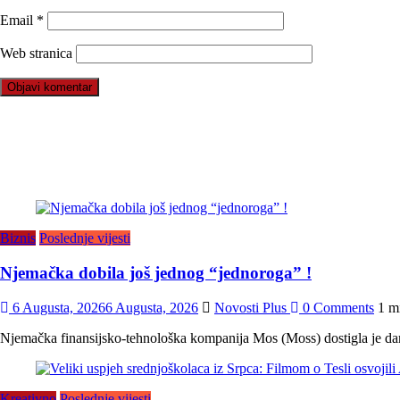
Email
*
Web stranica
Biznis
Poslednje vijesti
Njemačka dobila još jednog “jednoroga” !
6 Augusta, 2026
6 Augusta, 2026
Novosti Plus
0 Comments
1 m
Njemačka finansijsko-tehnološka kompanija Mos (Moss) dostigla je danas
Kreativno
Poslednje vijesti