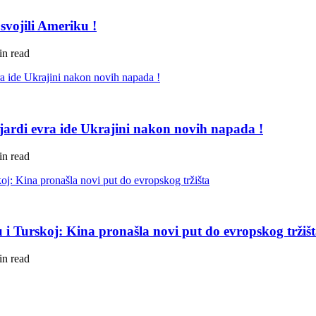
svojili Ameriku !
in read
ijardi evra ide Ukrajini nakon novih napada !
in read
u i Turskoj: Kina pronašla novi put do evropskog tržiš
in read