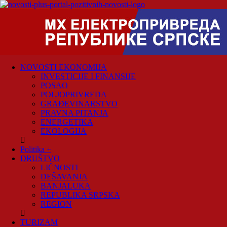
Skip
to
content
Novosti
Plus
Portal
pozitivnih
NOVOSTI EKONOMIJA
vijesti
INVESTICIJE I FINANSIJE
POSAO
POLJOPRIVREDA
GRAĐEVINARSTVO
PRAVNA PITANJA
ENERGETIKA
EKOLOGIJA
Politika +
DRUŠTVO
LIČNOSTI
DEŠAVANJA
BANJALUKA
REPUBLIKA SRPSKA
REGION
TURIZAM