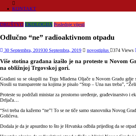
KONTAKT
DRUŠTVO
EKOLOGIJA
Poslednje vijesti
Odlučno “ne” radioaktivnom otpadu
30 Septembra, 2019
30 Septembra, 2019
novostiplus
374 Views
Više stotina građana izašlo je na proteste u Novom 
na obližnjoj Trgovskoj gori.
Građani su se okupili na Trgu Mladena Oljače u Novom Gradu gdje su s
Nosili su transparente na kojima je pisalo “Stop – Una nas treba”, “Že
Proteste su podržali ministar za prostorno uređenje, građevinarstvo 
Drljača…
“Svi treba da kažemo “ne”! To se ne tiče samo stanovnika Novog Grada,
Golićeva.
Dodala je da je apsurdno to što je Hrvatska odbila prijedlog da se otpa