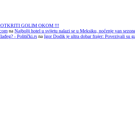
OTKRITI GOLIM OKOM !!!
i.com
na
Najbolji hotel u svijetu nalazi se u Meksiku, noćenje van sezon
ađeg? - Politički.rs
na
Igor Dodik je ultra dobar frajer: Povezivali su 