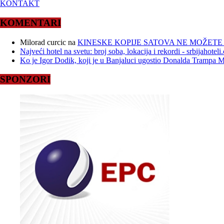
KONTAKT
KOMENTARI
Milorad curcic
na
KINESKE KOPIJE SATOVA NE MOŽETE 
Najveći hotel na svetu: broj soba, lokacija i rekordi - srbijahotel
Ko je Igor Dodik, koji je u Banjaluci ugostio Donalda Trampa Ml
SPONZORI
1
2
3
Copyright © [2018-2023]
Novosti Plus
.