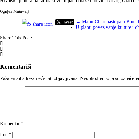
Hrvatska planira da radioaktivni otpad odlaže u blizini Novog Grada i 
Ognjen Matavulj
←
Manu Chao nastupa u Banjal
U planu povezivanje kulture i 
Share This Post:
Komentariši
Vaša email adresa neće biti objavljivana.
Neophodna polja su označena
Komentar
*
Ime
*