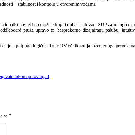
osti – stabilnost i kontrolu u otvorenim vodama.
adicionalisti će reći da možete kupiti dobar naduvani SUP za mnogo m
ddleboard pruža upravo to: besprekorno dizajniranu palubu, intuitivne
i je – potpuno logična. To je BMW filozofija inženjeringa preneta na vo
jegavate tokom putovanja !
na sa
*