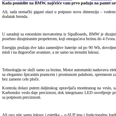
Kada pomislite na BMW, najčešće vam prvo padaju na pamet savrš
Ali, sada nemački gigant ulazi u potpuno novu dimenziju – vodene
dodatak brenda.
U saradnji sa estonskim inovatorima iz SipaBoards, BMW je dizajnir
posebno dizajniranim propelerom, koji omogućava brzinu do 4 čvora.
Energiju pružaju dve lako zamenljive baterije od po 90 Wh, dovoljne
misli i na dugoročne avanture, a ne samo na trenutni luksuz.
Tehnologija ne služi samo za brzinu. Motor automatski naduvava ele
sa elegantno špicastim pramcem i prostranom palubom, spremnom za
bez zamene cele ploče.
Kontrola dolazi putem daljinskog upravljača montiranog na veslo, 
Karbonsko veslo daje preciznost, dok integrisano LED osvetljenje pre
sa potpisom preciznosti.
Ali ovo nije samo luksuz i estetika – e-SUP ima i funkcionalnu logi