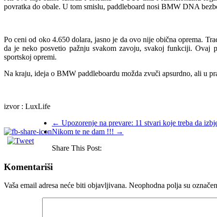
povratka do obale. U tom smislu, paddleboard nosi BMW DNA bezbedn
Po ceni od oko 4.650 dolara, jasno je da ovo nije obična oprema. Tr
da je neko posvetio pažnju svakom zavoju, svakoj funkciji. Ovaj pa
sportskoj opremi.
Na kraju, ideja o BMW paddleboardu možda zvuči apsurdno, ali u praks
izvor : LuxLife
←
Upozorenje na prevare: 11 stvari koje treba da izb
Nikom te ne dam !!!
→
Share This Post:
Komentariši
Vaša email adresa neće biti objavljivana.
Neophodna polja su označe