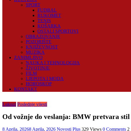
SPORT
FUDBAL
RUKOMET
TENIS
KOŠARKA
OSTALI SPORTOVI
OBRAZOVANJE
POZORIŠTE
KNJIŽEVNOST
MUZIKA
ZANIMLJIVO
NAUKA I TEHNOLOGIJA
ŽIVOTINJE
FILM
LJEPOTA I MODA
HOROSKOP
KONTAKT
Luksuz
Poslednje vijesti
Od vožnje do veslanja: BMW pretvara stil i
8 Aprila, 2026
8 Aprila, 2026
Novosti Plus
329 Views
0 Comments
2