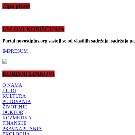
Zipa photo
USLOVI KORIŠĆENJA
Portal novostiplus.org sastoji se od vlastitih sadržaja, sadržaja p
IMPRESUM
KORISNI LINKOVI
O NAMA
LJUDI
KULTURA
PUTOVANJA
ŽIVOTINJE
DOKTOR
KOZMETIKA
FINANSIJE
PRAVNAPITANJA
EKOLOGIJA