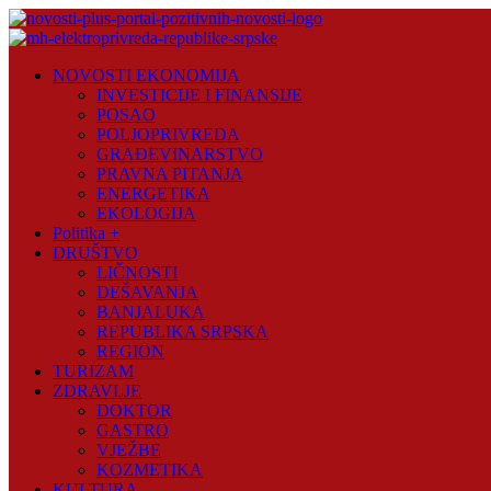
Skip
to
content
Novosti
NOVOSTI EKONOMIJA
Plus
INVESTICIJE I FINANSIJE
POSAO
Portal
POLJOPRIVREDA
pozitivnih
GRAĐEVINARSTVO
vijesti
PRAVNA PITANJA
ENERGETIKA
EKOLOGIJA
Politika +
DRUŠTVO
LIČNOSTI
DEŠAVANJA
BANJALUKA
REPUBLIKA SRPSKA
REGION
TURIZAM
ZDRAVLJE
DOKTOR
GASTRO
VJEŽBE
KOZMETIKA
KULTURA