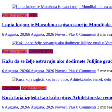
Poslednje vijesti
Svijet
Lopta kojom je Maradona ispisao istoriju Mundijala i
6 Augusta, 2026
6 Augusta, 2026
Novosti Plus
0 Comments
2 min re
Poslednje vijesti
ZANIMLJIVO
Kažu da se želje ostvaruju ako dodirnete Julijine grud
6 Augusta, 2026
6 Augusta, 2026
Novosti Plus
0 Comments
3 min re
Arhitektura
Poslednje vijesti
Kuća koja izgleda kao krilo ptice: Arhitektonsko reme
6 Augusta, 2026
6 Augusta, 2026
Novosti Plus
0 Comments
3 min re