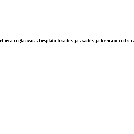
artnera i oglašivača, besplatnih sadržaja , sadržaja kreiranih od stra