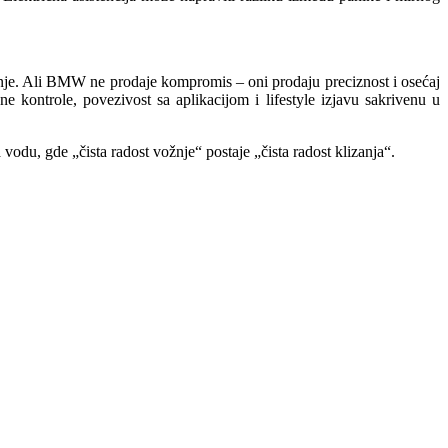
anje. Ali BMW ne prodaje kompromis – oni prodaju preciznost i osećaj
 kontrole, povezivost sa aplikacijom i lifestyle izjavu sakrivenu u
du, gde „čista radost vožnje“ postaje „čista radost klizanja“.