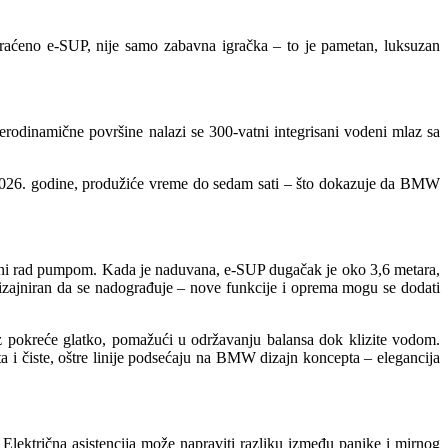
raćeno e-SUP, nije samo zabavna igračka – to je pametan, luksuzan
rodinamične površine nalazi se 300-vatni integrisani vodeni mlaz sa
žu 2026. godine, produžiće vreme do sedam sati – što dokazuje da BMW
elni rad pumpom. Kada je naduvana, e-SUP dugačak je oko 3,6 metara,
ajniran da se nadograđuje – nove funkcije i oprema mogu se dodati
z pokreće glatko, pomažući u održavanju balansa dok klizite vodom.
a i čiste, oštre linije podsećaju na BMW dizajn koncepta – elegancija
Električna asistencija može napraviti razliku između panike i mirnog