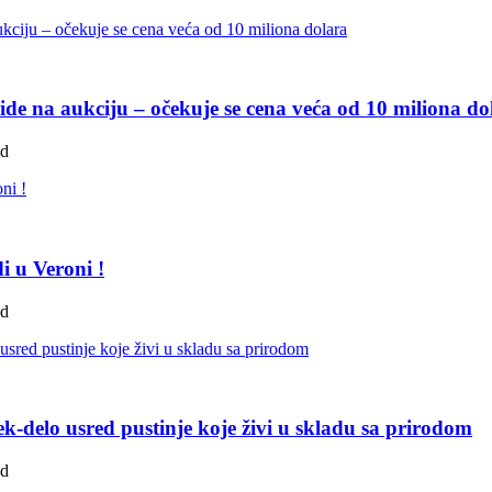
de na aukciju – očekuje se cena veća od 10 miliona do
ad
i u Veroni !
ad
k-delo usred pustinje koje živi u skladu sa prirodom
ad