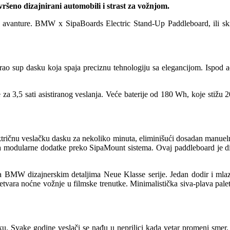
eno dizajnirani automobili i strast za vožnjom.
 avanture. BMW x SipaBoards Electric Stand-Up Paddleboard, ili sk
ao sup dasku koja spaja preciznu tehnologiju sa elegancijom. Ispod ae
 za 3,5 sati asistiranog veslanja. Veće baterije od 180 Wh, koje sti
ktričnu veslačku dasku za nekoliko minuta, eliminišući dosadan manu
 modularne dodatke preko SipaMount sistema. Ovaj paddleboard je diz
sa BMW dizajnerskim detaljima Neue Klasse serije. Jedan dodir i mla
tvara noćne vožnje u filmske trenutke. Minimalistička siva-plava palet
ku. Svake godine veslači se nađu u neprilici kada vetar promeni smer. 