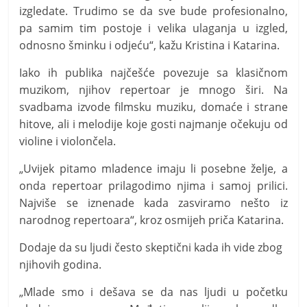
izgledate. Trudimo se da sve bude profesionalno,
pa samim tim postoje i velika ulaganja u izgled,
odnosno šminku i odjeću“, kažu Kristina i Katarina.
Iako ih publika najčešće povezuje sa klasičnom
muzikom, njihov repertoar je mnogo širi. Na
svadbama izvode filmsku muziku, domaće i strane
hitove, ali i melodije koje gosti najmanje očekuju od
violine i violončela.
„Uvijek pitamo mladence imaju li posebne želje, a
onda repertoar prilagodimo njima i samoj prilici.
Najviše se iznenade kada zasviramo nešto iz
narodnog repertoara“, kroz osmijeh priča Katarina.
Dodaje da su ljudi često skeptični kada ih vide zbog
njihovih godina.
„Mlade smo i dešava se da nas ljudi u početku