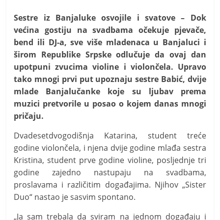
t
i
Sestre iz Banjaluke osvojile i svatove – Dok
većina gostiju na svadbama očekuje pjevače,
v
bend ili DJ-a, sve više mladenaca u Banjaluci i
n
širom Republike Srpske odlučuje da ovaj dan
i
upotpuni zvucima violine i violončela. Upravo
h
tako mnogi prvi put upoznaju sestre Babić, dvije
v
mlade Banjalučanke koje su ljubav prema
i
muzici pretvorile u posao o kojem danas mnogi
j
pričaju.
e
Dvadesetdvogodišnja Katarina, student treće
s
godine violončela, i njena dvije godine mlađa sestra
t
Kristina, student prve godine violine, posljednje tri
i
godine zajedno nastupaju na svadbama,
proslavama i različitim događajima. Njihov „Sister
Duo“ nastao je sasvim spontano.
„Ja sam trebala da sviram na jednom događaju i