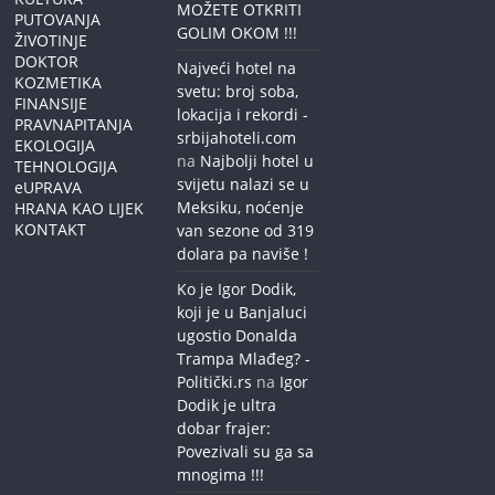
MOŽETE OTKRITI
PUTOVANJA
GOLIM OKOM !!!
ŽIVOTINJE
DOKTOR
Najveći hotel na
KOZMETIKA
svetu: broj soba,
FINANSIJE
lokacija i rekordi -
PRAVNAPITANJA
srbijahoteli.com
EKOLOGIJA
na
Najbolji hotel u
TEHNOLOGIJA
svijetu nalazi se u
eUPRAVA
Meksiku, noćenje
HRANA KAO LIJEK
KONTAKT
van sezone od 319
dolara pa naviše !
Ko je Igor Dodik,
koji je u Banjaluci
ugostio Donalda
Trampa Mlađeg? -
Politički.rs
na
Igor
Dodik je ultra
dobar frajer:
Povezivali su ga sa
mnogima !!!