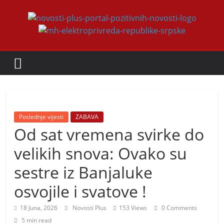
Skip
to
Novosti
content
Plus
P
o
r
Poslednje vijesti
ZABAVA
t
Od sat vremena svirke do
a
velikih snova: Ovako su
l
sestre iz Banjaluke
p
o
osvojile i svatove !
z
18 Juna, 2026
Novosti Plus
153 Views
0 Comments
i
5 min read