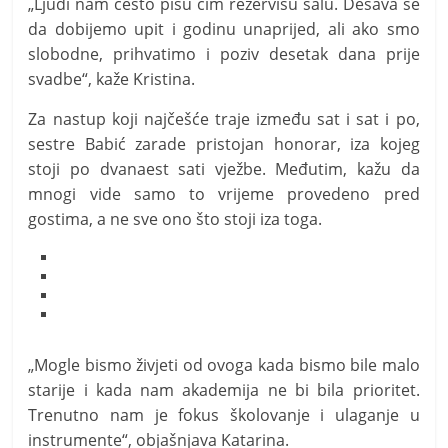
„Ljudi nam često pišu čim rezervišu salu. Dešava se
da dobijemo upit i godinu unaprijed, ali ako smo
slobodne, prihvatimo i poziv desetak dana prije
svadbe“, kaže Kristina.
Za nastup koji najčešće traje između sat i sat i po,
sestre Babić zarade pristojan honorar, iza kojeg
stoji po dvanaest sati vježbe. Međutim, kažu da
mnogi vide samo to vrijeme provedeno pred
gostima, a ne sve ono što stoji iza toga.
„Mogle bismo živjeti od ovoga kada bismo bile malo
starije i kada nam akademija ne bi bila prioritet.
Trenutno nam je fokus školovanje i ulaganje u
instrumente“, objašnjava Katarina.