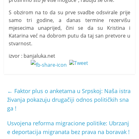
proširimo što je više moguće“, raduju se one.
S obzirom na to da su prve svadbe odsvirale prije
samo tri godine, a danas termine rezervišu
mjesecima unaprijed, čini se da su Kristina i
Katarina već na dobrom putu da taj san pretvore u
stvarnost.
izvor : banjaluka.net
←
Faktor plus o anketama u Srpskoj: Naša istra
živanja pokazuju drugačiji odnos političkih sna
ga !
Usvojena reforma migracione politike: Ubrzanj
e deportacija migranata bez prava na boravak !