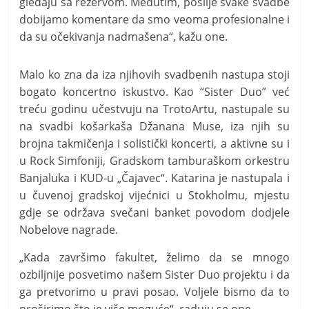
gledaju sa rezervom. Međutim, poslije svake svadbe
dobijamo komentare da smo veoma profesionalne i
da su očekivanja nadmašena“, kažu one.
Malo ko zna da iza njihovih svadbenih nastupa stoji
bogato koncertno iskustvo. Kao “Sister Duo” već
treću godinu učestvuju na TrotoArtu, nastupale su
na svadbi košarkaša Džanana Muse, iza njih su
brojna takmičenja i solistički koncerti, a aktivne su i
u Rock Simfoniji, Gradskom tamburaškom orkestru
Banjaluka i KUD-u „Čajavec“. Katarina je nastupala i
u čuvenoj gradskoj vijećnici u Stokholmu, mjestu
gdje se održava svečani banket povodom dodjele
Nobelove nagrade.
„Kada završimo fakultet, želimo da se mnogo
ozbiljnije posvetimo našem Sister Duo projektu i da
ga pretvorimo u pravi posao. Voljele bismo da to