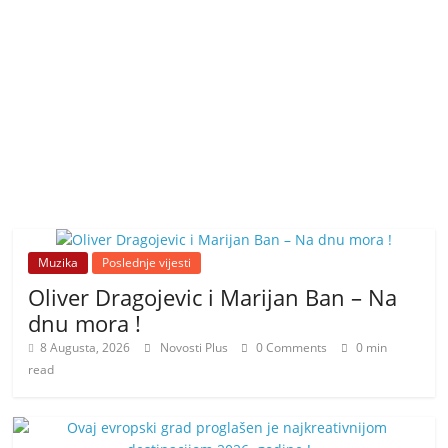
Muzika
Poslednje vijesti
Oliver Dragojevic i Marijan Ban – Na
dnu mora !
8 Augusta, 2026
Novosti Plus
0 Comments
0 min
read