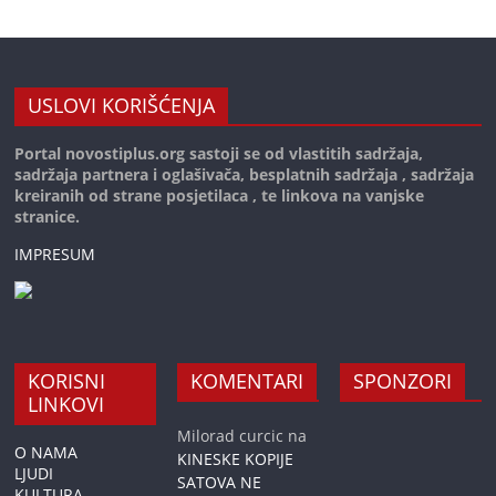
USLOVI KORIŠĆENJA
Portal novostiplus.org sastoji se od vlastitih sadržaja,
sadržaja partnera i oglašivača, besplatnih sadržaja , sadržaja
kreiranih od strane posjetilaca , te linkova na vanjske
stranice.
IMPRESUM
KORISNI
KOMENTARI
SPONZORI
LINKOVI
Milorad curcic
na
O NAMA
KINESKE KOPIJE
LJUDI
SATOVA NE
KULTURA