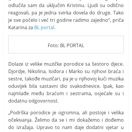
odlučila sam da uključim Kristinu. Ljudi su odlično
reagovali, pa je jedna svirka dovela do druge. Tako
je sve počelo i već tri godine radimo zajedno“, priča
Katarina za
BL portal
.
Foto: BL PORTAL
Dolaze iz velike muzičke porodice sa šestoro djece.
Djordje, Nikolina, Isidora i Marko su njihovi braća i
sestre, takođe muzičari, pa je u njihovoj kući muzika
oduvijek bila sastavni dio svakodnevice. Ipak, kao
najmlađe među braćom i sestrama, osjećale su i
dodatnu odgovornost.
„Podrška porodice je ogromna, ali postoje i velika
očekivanja. Želimo da se i mi dokažemo i dođemo
do izražaja. Upravo to nam daje dodatni vjetar u