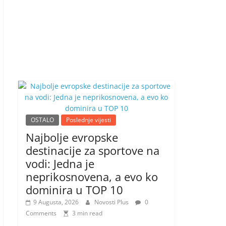
OSTALO
Poslednje vijesti
Najbolje evropske
destinacije za sportove na
vodi: Jedna je
neprikosnovena, a evo ko
dominira u TOP 10
9 Augusta, 2026
Novosti Plus
0
Comments
3 min read