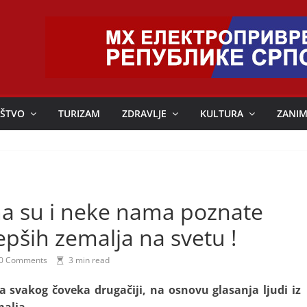
ŠTVO
TURIZAM
ZDRAVLJE
KULTURA
ZANIM
a su i neke nama poznate
epših zemalja na svetu !
0 Comments
3 min read
za svakog čoveka drugačiji, na osnovu glasanja ljudi iz