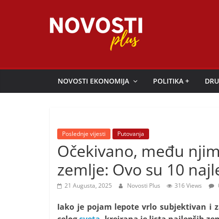
Skip
to
content
Novosti
Plus
NOVOSTI EKONOMIJA
POLITIKA +
DRU
P
o
r
Poslednje vijesti
Putovanja
t
Očekivano, među njim
a
zemlje: Ovo su 10 najl
l
p
21 Augusta, 2025
Novosti Plus
316 Views
o
Iako je pojam lepote vrlo subjektivan i 
z