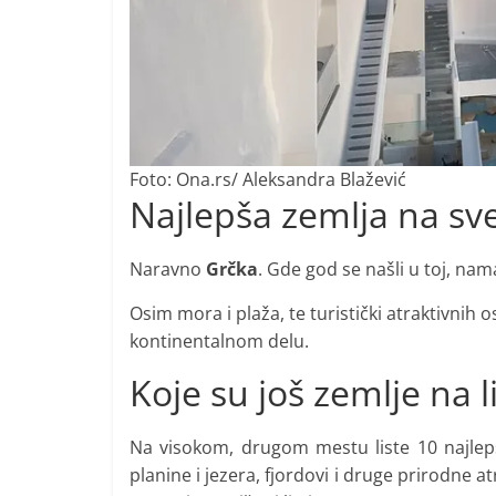
Foto: Ona.rs/ Aleksandra Blažević
Najlepša zemlja na sv
Naravno
Grčka
. Gde god se našli u toj, nama
Osim mora i plaža, te turistički atraktivnih o
kontinentalnom delu.
Koje su još zemlje na li
Na visokom, drugom mestu liste 10 najle
planine i jezera, fjordovi i druge prirodne a