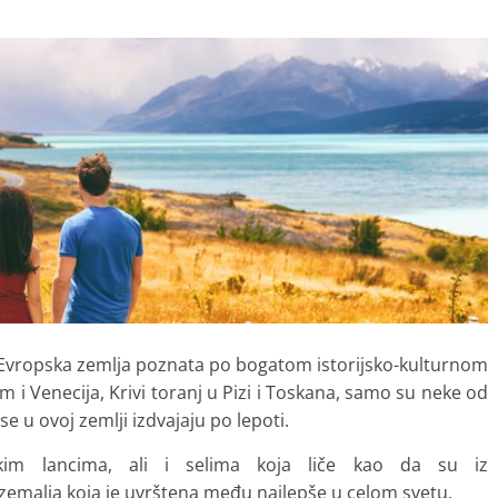
 Evropska zemlja poznata po bogatom istorijsko-kulturnom
m i Venecija, Krivi toranj u Pizi i Toskana, samo su neke od
se u ovoj zemlji izdvajaju po lepoti.
nskim lancima, ali i selima koja liče kao da su iz
 zemalja koja je uvrštena među najlepše u celom svetu.