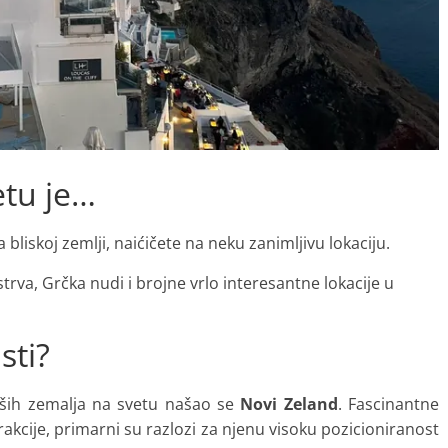
etu je…
 bliskoj zemlji, naićičete na neku zanimljivu lokaciju.
strva, Grčka nudi i brojne vrlo interesantne lokacije u
sti?
pših zemalja na svetu našao se
Novi Zeland
. Fascinantne
trakcije, primarni su razlozi za njenu visoku pozicioniranost