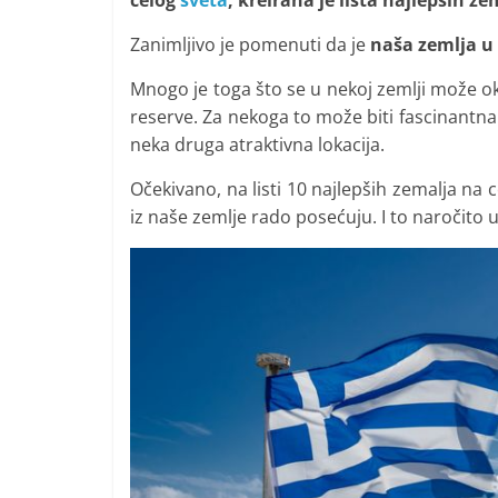
celog
sveta
, kreirana je lista najlepših ze
i
t
Zanimljivo je pomenuti da je
naša zemlja u 
i
Mnogo je toga što se u nekoj zemlji može ok
v
reserve. Za nekoga to može biti fascinantna 
n
neka druga atraktivna lokacija.
i
Očekivano, na listi 10 najlepših zemalja na c
h
iz naše zemlje rado posećuju. I to naročito 
v
i
j
e
s
t
i