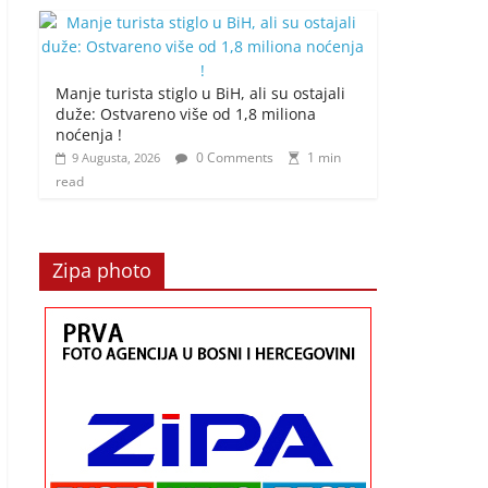
Manje turista stiglo u BiH, ali su ostajali
duže: Ostvareno više od 1,8 miliona
noćenja !
0 Comments
1 min
9 Augusta, 2026
read
Zipa photo