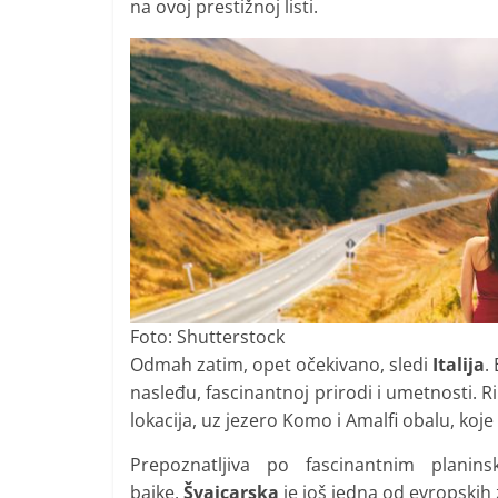
na ovoj prestižnoj listi.
Foto: Shutterstock
Odmah zatim, opet očekivano, sledi
Italija
.
nasleđu, fascinantnoj prirodi i umetnosti. Ri
lokacija, uz jezero Komo i Amalfi obalu, koje 
Prepoznatljiva po fascinantnim plani
bajke,
Švajcarska
je još jedna od evropskih