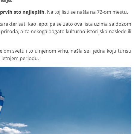
malja.
prvih sto najlepših
. Na toj listi se našla na 72-om mestu.
arakterisati kao lepo, pa se zato ova lista uzima sa dozom
priroda, a za nekoga bogato kulturno-istorijsko nasleđe ili
elom svetu i to u njenom vrhu, našla se i jedna koju turisti
u letnjem periodu.