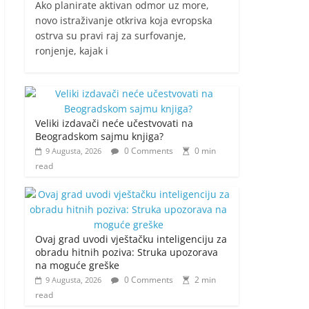
Ako planirate aktivan odmor uz more,
novo istraživanje otkriva koja evropska
ostrva su pravi raj za surfovanje,
ronjenje, kajak i
Veliki izdavači neće učestvovati na
Beogradskom sajmu knjiga?
0 Comments
0 min
9 Augusta, 2026
read
Ovaj grad uvodi vještačku inteligenciju za
obradu hitnih poziva: Struka upozorava
na moguće greške
0 Comments
2 min
9 Augusta, 2026
read