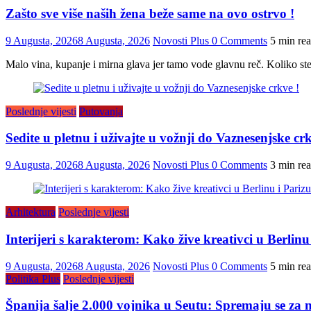
Zašto sve više naših žena beže same na ovo ostrvo !
9 Augusta, 2026
8 Augusta, 2026
Novosti Plus
0 Comments
5 min re
Malo vina, kupanje i mirna glava jer tamo vode glavnu reč. Koliko ste
Poslednje vijesti
Putovanja
Sedite u pletnu i uživajte u vožnji do Vaznesenjske crk
9 Augusta, 2026
8 Augusta, 2026
Novosti Plus
0 Comments
3 min re
Arhitektura
Poslednje vijesti
Interijeri s karakterom: Kako žive kreativci u Berlinu
9 Augusta, 2026
8 Augusta, 2026
Novosti Plus
0 Comments
5 min re
Politika Plus
Poslednje vijesti
Španija šalje 2.000 vojnika u Seutu: Spremaju se za n