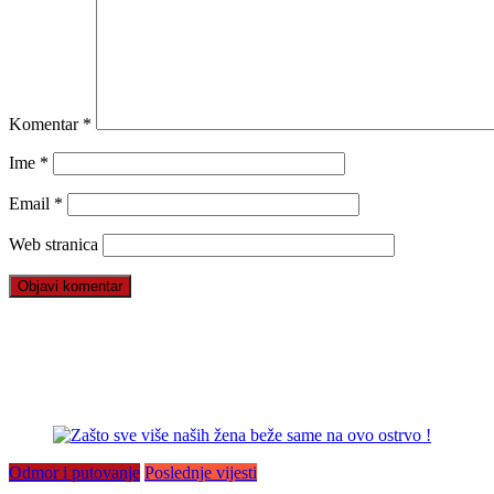
Komentar
*
Ime
*
Email
*
Web stranica
Odmor i putovanje
Poslednje vijesti