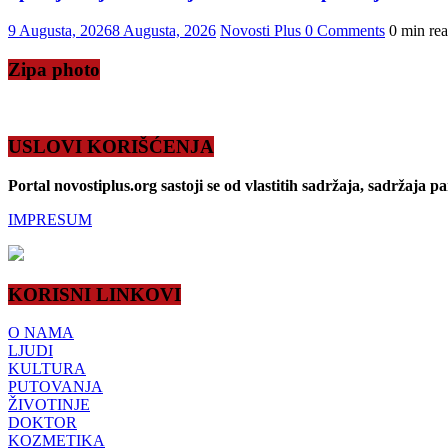
9 Augusta, 2026
8 Augusta, 2026
Novosti Plus
0 Comments
0 min re
Zipa photo
USLOVI KORIŠĆENJA
Portal novostiplus.org sastoji se od vlastitih sadržaja, sadržaja p
IMPRESUM
KORISNI LINKOVI
O NAMA
LJUDI
KULTURA
PUTOVANJA
ŽIVOTINJE
DOKTOR
KOZMETIKA