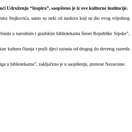
ći Udruženju “Inspira”, saopšteno je iz ove kulturne institucije.
a Stojkovića, samo su neki od naslova koji su dio ovog vrijednog
og fonda u narodnim i gradskim bibliotekama širom Republike Srpske”,
ne kulturu čitanja i pruži djeci uzrasta od drugog do devetog razreda
jiga u bibliotekama”, zaključeno je u saopštenju, prenose Nezavisne.