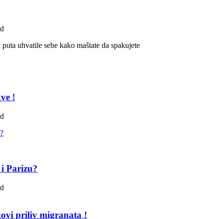
ad
 puta uhvatile sebe kako maštate da spakujete
ve !
ad
 i Parizu?
ad
ovi priliv migranata !