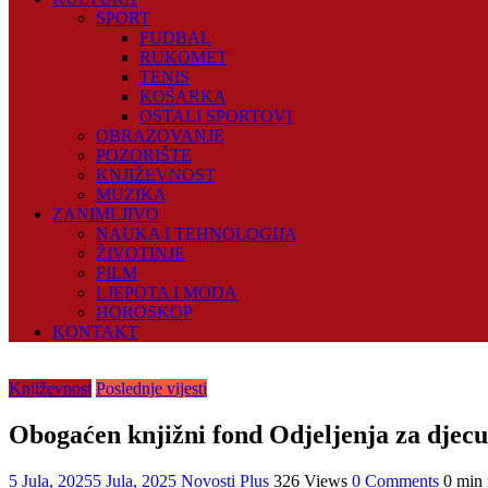
SPORT
FUDBAL
RUKOMET
TENIS
KOŠARKA
OSTALI SPORTOVI
OBRAZOVANJE
POZORIŠTE
KNJIŽEVNOST
MUZIKA
ZANIMLJIVO
NAUKA I TEHNOLOGIJA
ŽIVOTINJE
FILM
LJEPOTA I MODA
HOROSKOP
KONTAKT
Književnost
Poslednje vijesti
Obogaćen knjižni fond Odjeljenja za djecu
5 Jula, 2025
5 Jula, 2025
Novosti Plus
326 Views
0 Comments
0 min 