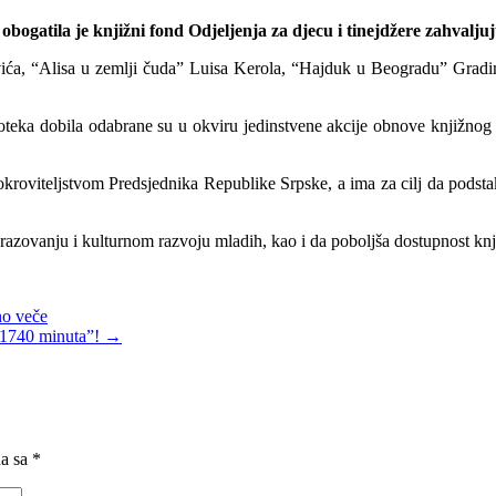
gatila je knjižni fond Odjeljenja za djecu i tinejdžere zahvaljuju
 “Alisa u zemlji čuda” Luisa Kerola, “Hajduk u Beogradu” Gradimir
blioteka dobila odabrane su u okviru jedinstvene akcije obnove knjižn
okroviteljstvom Predsjednika Republike Srpske, a ima za cilj da podstak
brazovanju i kulturnom razvoju mladih, kao i da poboljša dostupnost kn
no veče
 “1740 minuta”!
→
na sa
*