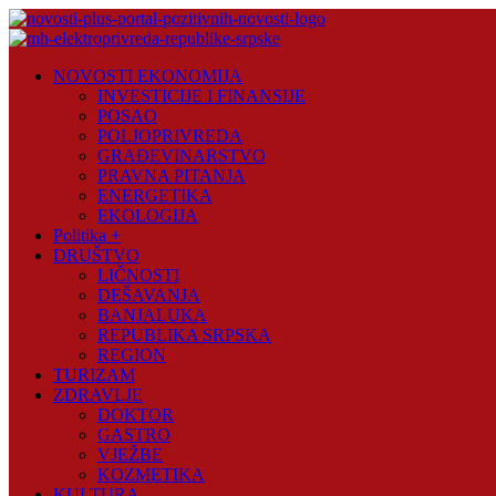
Skip
to
content
Novosti
NOVOSTI EKONOMIJA
Plus
INVESTICIJE I FINANSIJE
POSAO
Portal
POLJOPRIVREDA
pozitivnih
GRAĐEVINARSTVO
vijesti
PRAVNA PITANJA
ENERGETIKA
EKOLOGIJA
Politika +
DRUŠTVO
LIČNOSTI
DEŠAVANJA
BANJALUKA
REPUBLIKA SRPSKA
REGION
TURIZAM
ZDRAVLJE
DOKTOR
GASTRO
VJEŽBE
KOZMETIKA
KULTURA