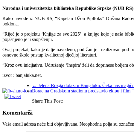
Narodna i univerzitetska biblioteka Republike Srpske (NUB RS) obo
Kako navode iz NUB RS, “Kapetan Džon Piplfoks” Dušana Radovića,
poklona.
“Riječ je o projektu ‘Knjige za sve 2025’, a knjige koje je naša bi
pojašnjeno je u saopštenju.
Ovaj projekat, kako je dalje navedeno, podržan je i realizovan pod p
osnovne škole pristup kvalitetnoj dječijoj literaturi.
“Kroz ovu inicijativu, Udruženje ‘Inspira’ želi da doprinese boljem o
izvor : banjaluka.net.
←
Jelena Rozga dolazi u Banjaluku: Čeka nas magič
Borac na Gradskom stadionu predstavio ekipu i film
Share This Post:
Komentariši
Vaša email adresa neće biti objavljivana.
Neophodna polja su označe