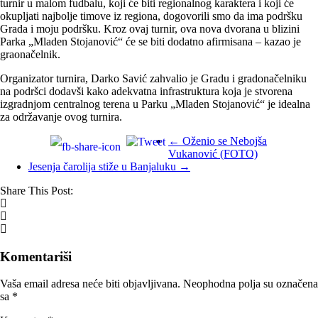
turnir u malom fudbalu, koji će biti regionalnog karaktera i koji će
okupljati najbolje timove iz regiona, dogovorili smo da ima podršku
Grada i moju podršku. Kroz ovaj turnir, ova nova dvorana u blizini
Parka „Mladen Stojanović“ će se biti dodatno afirmisana – kazao je
graonačelnik.
Organizator turnira, Darko Savić zahvalio je Gradu i gradonačelniku
na podršci dodavši kako adekvatna infrastruktura koja je stvorena
izgradnjom centralnog terena u Parku „Mladen Stojanović“ je idealna
za održavanje ovog turnira.
←
Oženio se Nebojša
Vukanović (FOTO)
Jesenja čarolija stiže u Banjaluku
→
Share This Post:
Komentariši
Vaša email adresa neće biti objavljivana.
Neophodna polja su označena
sa
*