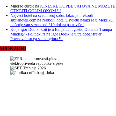
Milorad curcic
na
KINESKE KOPIJE SATOVA NE MOŽETE
OTKRITI GOLIM OKOM !!!
Najveći hotel na svetu: broj soba, lokacija i rekordi -
srbijahoteli.com
na
Najbolji hotel u svijetu nalazi se u Meksiku,
noćenje van sezone od 319 dolara pa naviše !
Ko je Igor Dodik, koji je u Banjaluci ugostio Donalda Trampa
Mlađeg? - Politički.rs
na
Igor Dodik je ultra dobar frajer:
Povezivali su ga sa mnogima !!!
SPONZORI