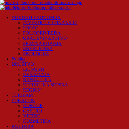
Skip
to
content
Novosti
NOVOSTI EKONOMIJA
Plus
INVESTICIJE I FINANSIJE
POSAO
Portal
POLJOPRIVREDA
pozitivnih
GRAĐEVINARSTVO
vijesti
PRAVNA PITANJA
ENERGETIKA
EKOLOGIJA
Politika +
DRUŠTVO
LIČNOSTI
DEŠAVANJA
BANJALUKA
REPUBLIKA SRPSKA
REGION
TURIZAM
ZDRAVLJE
DOKTOR
GASTRO
VJEŽBE
KOZMETIKA
KULTURA