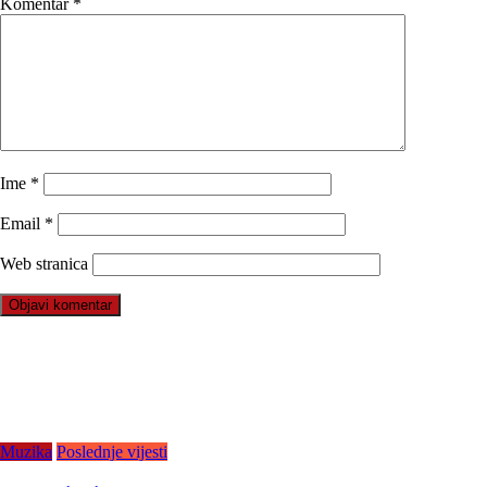
Komentar
*
Ime
*
Email
*
Web stranica
Muzika
Poslednje vijesti