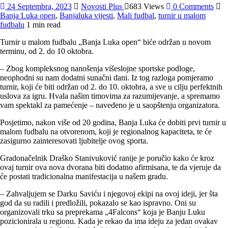
24 Septembra, 2023
Novosti Plus
683 Views
0 Comments
Banja Luka open
,
Banjaluka vijesti
,
Mali fudbal
,
turnir u malom
fudbalu
1 min read
Turnir u malom fudbalu „Banja Luka open“ biće održan u novom
terminu, od 2. do 10 oktobra.
– Zbog kompleksnog nanošenja višeslojne sportske podloge,
neophodni su nam dodatni sunačni dani. Iz tog razloga pomjeramo
turnir, koji će biti održan od 2. do 10. oktobra, a sve u cilju perfektnih
uslova za igru. Hvala našim timovima za razumijevanje, a spremamo
vam spektakl za pamećenje – navedeno je u saopštenju organizatora.
Posjetimo, nakon više od 20 godina, Banja Luka će dobiti prvi turnir u
malom fudbalu na otvorenom, koji je regionalnog kapaciteta, te će
zasigurno zainteresovati ljubitelje ovog sporta.
Gradonačelnik Draško Stanivuković ranije je poručio kako će kroz
ovaj turnir ova nova dvorana biti dodatno afirmisana, te da vjeruje da
će postati tradicionalna manifestacija u našem gradu.
– Zahvaljujem se Darku Saviću i njegovoj ekipi na ovoj ideji, jer šta
god da su radili i predložili, pokazalo se kao ispravno. Oni su
organizovali trku sa preprekama „4Falcons“ koja je Banju Luku
pozicionirala u regionu. Kada je rekao da ima ideju za jedan ovakav