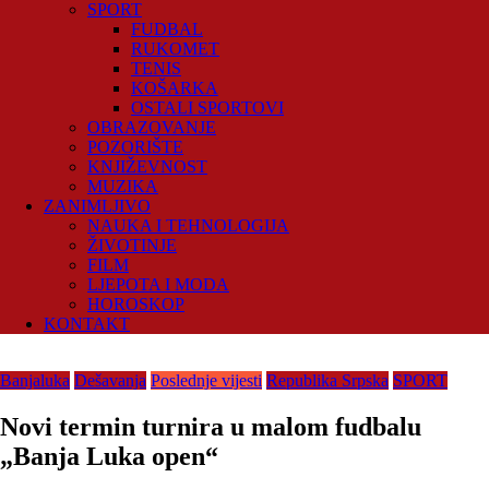
SPORT
FUDBAL
RUKOMET
TENIS
KOŠARKA
OSTALI SPORTOVI
OBRAZOVANJE
POZORIŠTE
KNJIŽEVNOST
MUZIKA
ZANIMLJIVO
NAUKA I TEHNOLOGIJA
ŽIVOTINJE
FILM
LJEPOTA I MODA
HOROSKOP
KONTAKT
Banjaluka
Dešavanja
Poslednje vijesti
Republika Srpska
SPORT
Novi termin turnira u malom fudbalu
„Banja Luka open“