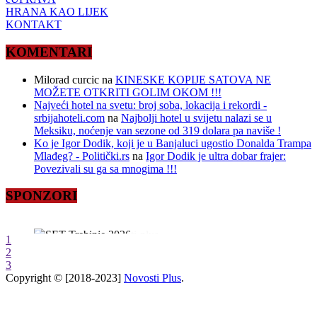
HRANA KAO LIJEK
KONTAKT
KOMENTARI
Milorad curcic
na
KINESKE KOPIJE SATOVA NE
MOŽETE OTKRITI GOLIM OKOM !!!
Najveći hotel na svetu: broj soba, lokacija i rekordi -
srbijahoteli.com
na
Najbolji hotel u svijetu nalazi se u
Meksiku, noćenje van sezone od 319 dolara pa naviše !
Ko je Igor Dodik, koji je u Banjaluci ugostio Donalda Trampa
Mlađeg? - Politički.rs
na
Igor Dodik je ultra dobar frajer:
Povezivali su ga sa mnogima !!!
SPONZORI
1
2
3
Copyright © [2018-2023]
Novosti Plus
.