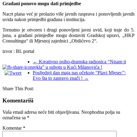
Građani ponovo mogu dati primjedbe
Nacrt plana već je prolazio više javnih rasprava i ponovljenih javnih
uvida nakon primjedbi građana i institucija.
Trenutno je otvoren i drugi ponovljeni javni uvid, koji traje do 5.
juna, a građani primjedbe mogu dostaviti Gradskoj upravi, „HKP
Consultingu“ ili Mjesnoj zajednici „Obilićevo 2“.
izvor : BL portal
←
Kreativno psiho-dramska radionica “Nisam ti
rekla” u subotu u Kući Milanovića !
Posljednji dan maja nas očekuje “Plavi Mjesec”:
Evo šta to zapravo znači !
→
Share This Post:
Komentariši
Vaša email adresa neće biti objavljivana.
Neophodna polja su
označena sa
*
Komentar
*