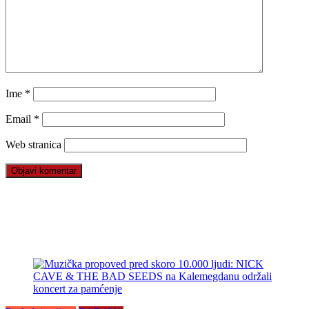
Ime
*
Email
*
Web stranica