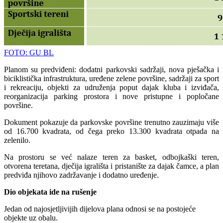
FOTO: GU BL
Planom su predviđeni: dodatni parkovski sadržaji, nova pješačka i
biciklistička infrastruktura, uređene zelene površine, sadržaji za sport
i rekreaciju, objekti za udruženja poput dajak kluba i izviđača,
reorganizacija parking prostora i nove pristupne i popločane
površine.
Dokument pokazuje da parkovske površine trenutno zauzimaju više
od 16.700 kvadrata, od čega preko 13.300 kvadrata otpada na
zelenilo.
Na prostoru se već nalaze teren za basket, odbojkaški teren,
otvorena teretana, dječija igrališta i pristanište za dajak čamce, a plan
predviđa njihovo zadržavanje i dodatno uređenje.
Dio objekata ide na rušenje
Jedan od najosjetljivijih dijelova plana odnosi se na postojeće
objekte uz obalu.