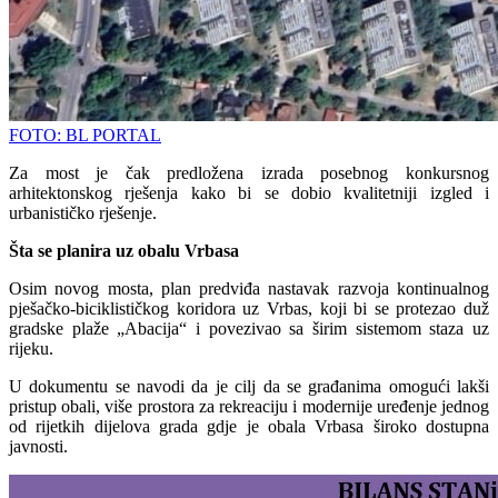
FOTO: BL PORTAL
Za most je čak predložena izrada posebnog konkursnog
arhitektonskog rješenja kako bi se dobio kvalitetniji izgled i
urbanističko rješenje.
Šta se planira uz obalu Vrbasa
Osim novog mosta, plan predviđa nastavak razvoja kontinualnog
pješačko-biciklističkog koridora uz Vrbas, koji bi se protezao duž
gradske plaže „Abacija“ i povezivao sa širim sistemom staza uz
rijeku.
U dokumentu se navodi da je cilj da se građanima omogući lakši
pristup obali, više prostora za rekreaciju i modernije uređenje jednog
od rijetkih dijelova grada gdje je obala Vrbasa široko dostupna
javnosti.