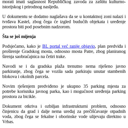
morati imati saglasnost Republičkog zavoda za zaštitu kulturno-
istorijskog i prirodnog nasljeđa.
U dokumentu se dodatno naglašava da se u kontaktnoj zoni nalazi i
tvrđava Kastel, zbog čega će izgled budućih objekata i uređenje
prostora biti pod posebnim nadzorom.
Šta se još mijenja
Podsjećamo, kako je
BL portal već ranije objavio
, plan predviđa i
proširenje Gradskog mosta, odnosno mosta Patre, zbog planiranog
širenja saobraćajnica na četiri trake.
Navodi se i da gradska plaža trenutno nema riješeno javno
parkiranje, zbog čega se vozila sada parkiraju unutar stambenih
blokova i okolnih parcela.
Novim rješenjem predviđeno je ukupno 35 parking mjesta za
potrebe korisnika javnog parka, kao i mogućnost uređenja parking
prostora za bicikle.
Dokument otkriva i ozbiljan infrastrukturni problem, odnosno
činjenicu da grad i dalje nema uređaj za prečišćavanje otpadnih
voda, zbog čega se fekalne i oborinske vode ulijevaju direktno u
Vrbas.