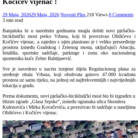
Kočićev vijenac !
29 Maja, 2026
29 Maja, 2026
Novosti Plus
218 Views
0 Comments
3 min read
Banjaluka bi u narednim godinama mogla dobiti novi pješačko-
biciklistički most preko Vrbasa, koji bi povezivao Obilićevo i
Kočićev vijenac, a zajedno s njim planirano je i veliko preuređenje
prostora između Gradskog i Zelenog mosta, uključujući Abaciju,
šetališta, sportske sadržaje, parkinge i zonu oko nacionalnog
spomenika kuće Zehre Bahtijarević.
Sve je navedeno u nacrtu izmjene dijela Regulacionog plana za
uređenje obala Vrbasa, koji obuhvata gotovo 47.000 kvadrata
prostora uz samu rijeku, na jednoj od najfrekventnijih i najvrijednijih
lokacija u gradu.
Prema dokumentu, novi pješačko-biciklistički most bio bi izgrađen u
blizini zgrade „Glasa Srpske“, između ogranaka ulica Skendera
Kulenovića i Mirka Kovačevića, a povezivao bi sadržaje u naseljima
Obilićevo i Kočićev vijenac.