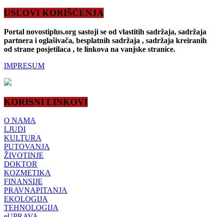
USLOVI KORIŠĆENJA
Portal novostiplus.org sastoji se od vlastitih sadržaja, sadržaja
partnera i oglašivača, besplatnih sadržaja , sadržaja kreiranih
od strane posjetilaca , te linkova na vanjske stranice.
IMPRESUM
KORISNI LINKOVI
O NAMA
LJUDI
KULTURA
PUTOVANJA
ŽIVOTINJE
DOKTOR
KOZMETIKA
FINANSIJE
PRAVNAPITANJA
EKOLOGIJA
TEHNOLOGIJA
eUPRAVA