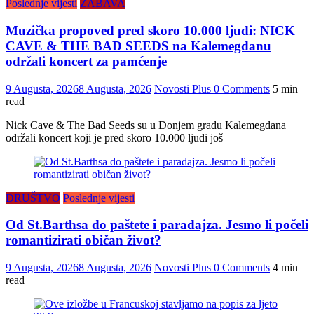
Poslednje vijesti
ZABAVA
Muzička propoved pred skoro 10.000 ljudi: NICK
CAVE & THE BAD SEEDS na Kalemegdanu
održali koncert za pamćenje
9 Augusta, 2026
8 Augusta, 2026
Novosti Plus
0 Comments
5 min
read
Nick Cave & The Bad Seeds su u Donjem gradu Kalemegdana
održali koncert koji je pred skoro 10.000 ljudi još
DRUŠTVO
Poslednje vijesti
Od St.Barthsa do paštete i paradajza. Jesmo li počeli
romantizirati običan život?
9 Augusta, 2026
8 Augusta, 2026
Novosti Plus
0 Comments
4 min
read