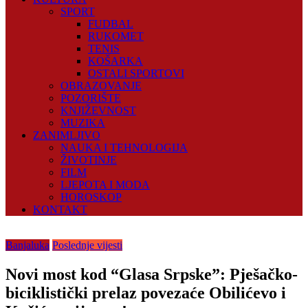
SPORT
FUDBAL
RUKOMET
TENIS
KOŠARKA
OSTALI SPORTOVI
OBRAZOVANJE
POZORIŠTE
KNJIŽEVNOST
MUZIKA
ZANIMLJIVO
NAUKA I TEHNOLOGIJA
ŽIVOTINJE
FILM
LJEPOTA I MODA
HOROSKOP
KONTAKT
Banjaluka
Poslednje vijesti
Novi most kod “Glasa Srpske”: Pješačko-
biciklistički prelaz povezaće Obilićevo i