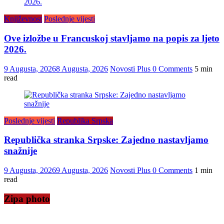
Književnost
Poslednje vijesti
Ove izložbe u Francuskoj stavljamo na popis za ljeto
2026.
9 Augusta, 2026
8 Augusta, 2026
Novosti Plus
0 Comments
5 min
read
Poslednje vijesti
Republika Srpska
Republička stranka Srpske: Zajedno nastavljamo
snažnije
9 Augusta, 2026
9 Augusta, 2026
Novosti Plus
0 Comments
1 min
read
Zipa photo