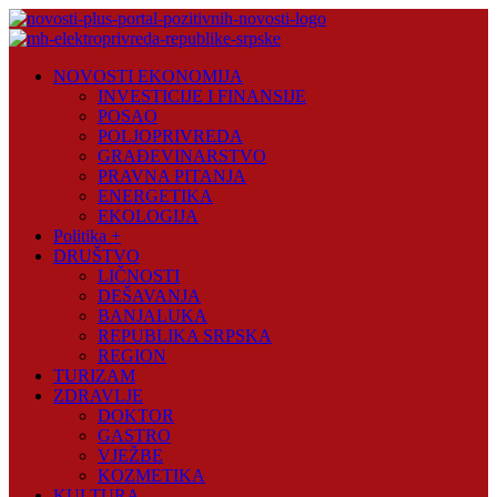
Skip
to
content
Novosti
NOVOSTI EKONOMIJA
Plus
INVESTICIJE I FINANSIJE
POSAO
Portal
POLJOPRIVREDA
pozitivnih
GRAĐEVINARSTVO
vijesti
PRAVNA PITANJA
ENERGETIKA
EKOLOGIJA
Politika +
DRUŠTVO
LIČNOSTI
DEŠAVANJA
BANJALUKA
REPUBLIKA SRPSKA
REGION
TURIZAM
ZDRAVLJE
DOKTOR
GASTRO
VJEŽBE
KOZMETIKA
KULTURA