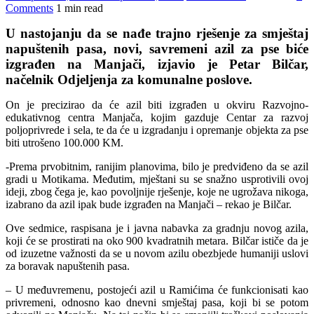
Comments
1 min read
U nastojanju da se nađe trajno rješenje za smještaj
napuštenih pasa, novi, savremeni azil za pse biće
izgrađen na Manjači, izjavio je Petar Bilčar,
načelnik Odjeljenja za komunalne poslove.
On je precizirao da će azil biti izgrađen u okviru Razvojno-
edukativnog centra Manjača, kojim gazduje Centar za razvoj
poljoprivrede i sela, te da će u izgradanju i opremanje objekta za pse
biti utrošeno 100.000 KM.
-Prema prvobitnim, ranijim planovima, bilo je predviđeno da se azil
gradi u Motikama. Međutim, mještani su se snažno usprotivili ovoj
ideji, zbog čega je, kao povoljnije rješenje, koje ne ugrožava nikoga,
izabrano da azil ipak bude izgrađen na Manjači – rekao je Bilčar.
Ove sedmice, raspisana je i javna nabavka za gradnju novog azila,
koji će se prostirati na oko 900 kvadratnih metara. Bilčar ističe da je
od izuzetne važnosti da se u novom azilu obezbjede humaniji uslovi
za boravak napuštenih pasa.
– U međuvremenu, postojeći azil u Ramićima će funkcionisati kao
privremeni, odnosno kao dnevni smještaj pasa, koji bi se potom