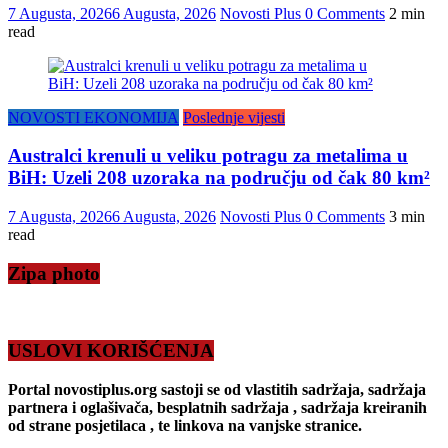
7 Augusta, 2026
6 Augusta, 2026
Novosti Plus
0 Comments
2 min
read
NOVOSTI EKONOMIJA
Poslednje vijesti
Australci krenuli u veliku potragu za metalima u
BiH: Uzeli 208 uzoraka na području od čak 80 km²
7 Augusta, 2026
6 Augusta, 2026
Novosti Plus
0 Comments
3 min
read
Zipa photo
USLOVI KORIŠĆENJA
Portal novostiplus.org sastoji se od vlastitih sadržaja, sadržaja
partnera i oglašivača, besplatnih sadržaja , sadržaja kreiranih
od strane posjetilaca , te linkova na vanjske stranice.