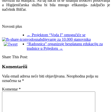
odvozili na Manjaču. Na taj način bi se smanjili troškovi poslovanja
a Higijeničarska služba bi bila mnogo efikasnija- zaključio je
načelnik Bilčar.
Novosti plus
←
Projektom “Voda I” omogućiće se
vodosnabdijevanje za 10.000 stanovnika
“Radosnica” organizuje besplatanu edukaciju za
trudnice u Prijedoru
→
Share This Post:
Komentariši
Vaša email adresa neće biti objavljivana.
Neophodna polja su
označena sa
*
Komentar
*