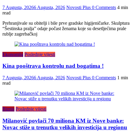
7 Augusta, 2026
6 Augusta, 2026
Novosti Plus
0 Comments
4 min
read
Prehranjivale su obitelji i bile prve gradske higijeničarke. Skulptura
“Šestinska pralja” odaje počast ženama koje su desetljećima prale
rublje zagrebačkoj
Ekonomija
Poslednje vijesti
Kina pooštrava kontrolu nad bogatima !
7 Augusta, 2026
6 Augusta, 2026
Novosti Plus
0 Comments
1 min
read
Biznis
Poslednje vijesti
Milanović povlači 70 miliona KM iz Nove banke:
Novac stiže u trenutku velikih investicija u regionu