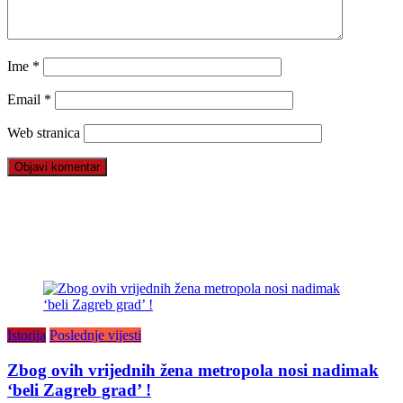
Ime
*
Email
*
Web stranica
Istorija
Poslednje vijesti
Zbog ovih vrijednih žena metropola nosi nadimak
‘beli Zagreb grad’ !