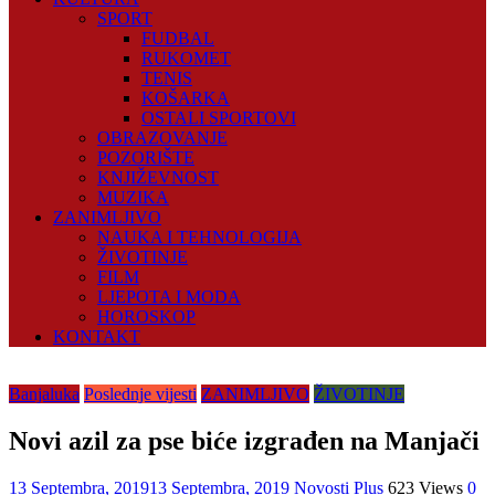
SPORT
FUDBAL
RUKOMET
TENIS
KOŠARKA
OSTALI SPORTOVI
OBRAZOVANJE
POZORIŠTE
KNJIŽEVNOST
MUZIKA
ZANIMLJIVO
NAUKA I TEHNOLOGIJA
ŽIVOTINJE
FILM
LJEPOTA I MODA
HOROSKOP
KONTAKT
Banjaluka
Poslednje vijesti
ZANIMLJIVO
ŽIVOTINJE
Novi azil za pse biće izgrađen na Manjači
13 Septembra, 2019
13 Septembra, 2019
Novosti Plus
623 Views
0