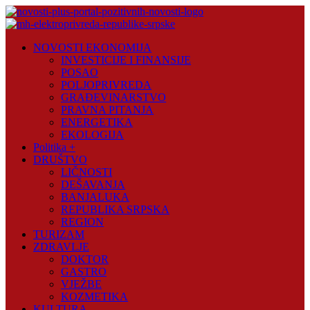
Skip
to
content
Novosti
NOVOSTI EKONOMIJA
Plus
INVESTICIJE I FINANSIJE
POSAO
Portal
POLJOPRIVREDA
pozitivnih
GRAĐEVINARSTVO
vijesti
PRAVNA PITANJA
ENERGETIKA
EKOLOGIJA
Politika +
DRUŠTVO
LIČNOSTI
DEŠAVANJA
BANJALUKA
REPUBLIKA SRPSKA
REGION
TURIZAM
ZDRAVLJE
DOKTOR
GASTRO
VJEŽBE
KOZMETIKA
KULTURA