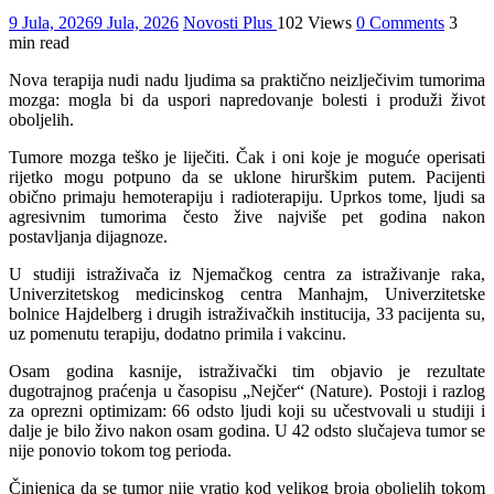
9 Jula, 2026
9 Jula, 2026
Novosti Plus
102 Views
0 Comments
3
min read
Nova terapija nudi nadu ljudima sa praktično neizlječivim tumorima
mozga: mogla bi da uspori napredovanje bolesti i produži život
oboljelih.
Tumore mozga teško je liječiti. Čak i oni koje je moguće operisati
rijetko mogu potpuno da se uklone hirurškim putem. Pacijenti
obično primaju hemoterapiju i radioterapiju. Uprkos tome, ljudi sa
agresivnim tumorima često žive najviše pet godina nakon
postavljanja dijagnoze.
U studiji istraživača iz Njemačkog centra za istraživanje raka,
Univerzitetskog medicinskog centra Manhajm, Univerzitetske
bolnice Hajdelberg i drugih istraživačkih institucija, 33 pacijenta su,
uz pomenutu terapiju, dodatno primila i vakcinu.
Osam godina kasnije, istraživački tim objavio je rezultate
dugotrajnog praćenja u časopisu „Nejčer“ (Nature). Postoji i razlog
za oprezni optimizam: 66 odsto ljudi koji su učestvovali u studiji i
dalje je bilo živo nakon osam godina. U 42 odsto slučajeva tumor se
nije ponovio tokom tog perioda.
Činjenica da se tumor nije vratio kod velikog broja oboljelih tokom