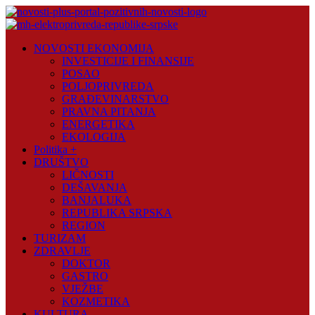
Skip
to
content
Novosti
NOVOSTI EKONOMIJA
Plus
INVESTICIJE I FINANSIJE
POSAO
Portal
POLJOPRIVREDA
pozitivnih
GRAĐEVINARSTVO
vijesti
PRAVNA PITANJA
ENERGETIKA
EKOLOGIJA
Politika +
DRUŠTVO
LIČNOSTI
DEŠAVANJA
BANJALUKA
REPUBLIKA SRPSKA
REGION
TURIZAM
ZDRAVLJE
DOKTOR
GASTRO
VJEŽBE
KOZMETIKA
KULTURA