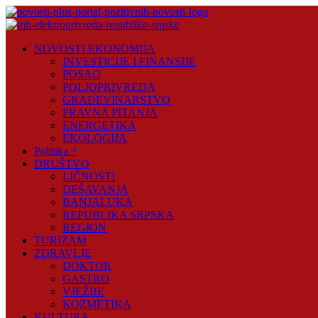
Skip
to
content
Novosti
NOVOSTI EKONOMIJA
Plus
INVESTICIJE I FINANSIJE
POSAO
Portal
POLJOPRIVREDA
pozitivnih
GRAĐEVINARSTVO
vijesti
PRAVNA PITANJA
ENERGETIKA
EKOLOGIJA
Politika +
DRUŠTVO
LIČNOSTI
DEŠAVANJA
BANJALUKA
REPUBLIKA SRPSKA
REGION
TURIZAM
ZDRAVLJE
DOKTOR
GASTRO
VJEŽBE
KOZMETIKA
KULTURA