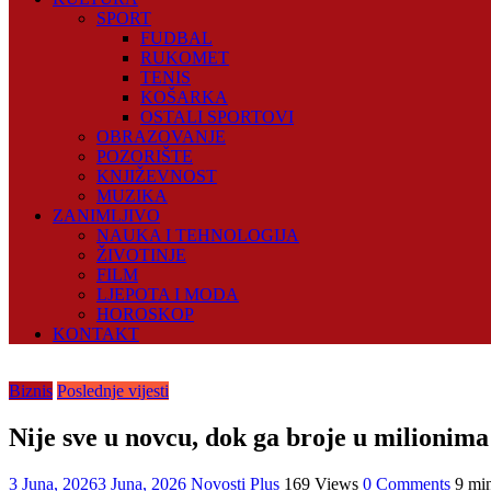
SPORT
FUDBAL
RUKOMET
TENIS
KOŠARKA
OSTALI SPORTOVI
OBRAZOVANJE
POZORIŠTE
KNJIŽEVNOST
MUZIKA
ZANIMLJIVO
NAUKA I TEHNOLOGIJA
ŽIVOTINJE
FILM
LJEPOTA I MODA
HOROSKOP
KONTAKT
Biznis
Poslednje vijesti
Nije sve u novcu, dok ga broje u milionima:
3 Juna, 2026
3 Juna, 2026
Novosti Plus
169 Views
0 Comments
9 mi