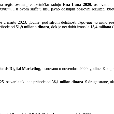
a registrovanu preduzetničku radnju
Ena Luna 2020
, osnovanu u 
ljanjem
. I u ovom slučaju nisu javno dostupni poslovni rezultati, bud
e u martu 2023. godine, pod šifrom delatnosti
Trgovina na malo posr
prihode od
51,9 miliona dinara
, dok je net dobit iznosila
15,4 miliona
(
ends Digital Marketing
, osnovanu u novembru 2020. godine. Kao pre
025. ostvarila ukupne prihode od
36,1 milion dinara
. S druge strane, u