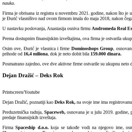
nauka
.
Firma je obrisana iz registra u novembru 2021. godine, nakon što je 
je Đurić vlasništvo nad ovom firmom imala do maja 2018, nakon čega
U nastavku poslovanja, Anastasija osniva firmu
Andromeda Real Es
Prema dostupnim finansijskim izveštajima, ova firma je ostvarila uk
Osim ove, Đurić je vlasnica i firme
Dominoshops Group
, osnovan
prihode od
16,4 miliona
, dok je neto dobit bila
159.000 dinara.
Posmatrano zajedno, ove dve aktivne firme ostvarile su ukupnu neto d
Dejan Dražić – Deks Rok
Printscreen/Youtube
Dejan Dražić, poznatiji kao
Deks Rok,
na svoje ime ima registrovanu
Preduzetnička radnja,
Spaceweb,
osnovana je u julu 2019. godine, 
predaje finansijskih izveštaja.
Firma
Spaceship d.o.o.
koja se takođe vodi na njegovo ime, os