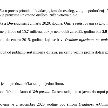
ušla u proces prinudne likvidacije, između ostalog, zbog nepodnošenja f
 je preuzima Privredno društvo Ruža vetrova d.o.o.
tate Development
u martu 2020. godine. Ona je registrovana za
Iznajm
upne prihode od
15,7 miliona
, dok je neto dobit za 2025. godinu bila
5,9
e u decembru 2015. godine, koja se bavi
Ostalom trgovinom na malo
obit od približno
šest miliona dinara
, pri čemu većina profita dolazi i
 jednu preduzetničku radnju i jednu firmu.
pod šifrom delatnosti
Veb portali.
Za ovu radnju nisu javno dostupni po
novana je u septembru 2020. godine pod šifrom
Delatnosti reklam