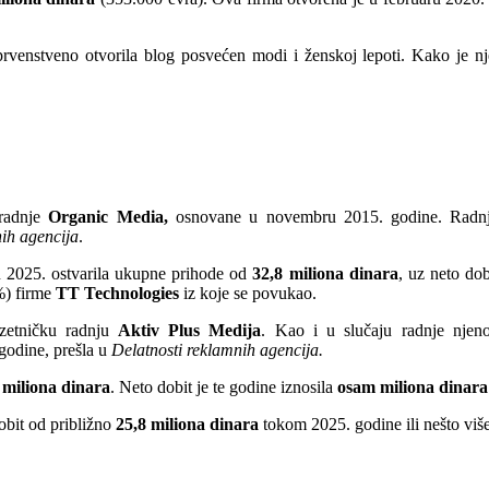
enstveno otvorila blog posvećen modi i ženskoj lepoti. Kako je njen
 radnje
Organic Media,
osnovane u novembru 2015. godine. Radnja 
ih agencija
.
 2025. ostvarila ukupne prihode od
32,8 miliona dinara
, uz neto do
%) firme
TT Technologies
iz koje se povukao.
zetničku radnju
Aktiv Plus Medija
. Kao i u slučaju radnje njeno
 godine, prešla u
Delatnosti reklamnih agencija.
 miliona dinara
. Neto dobit je te godine iznosila
osam miliona dinara
obit od približno
25,8 miliona dinara
tokom 2025. godine ili nešto viš