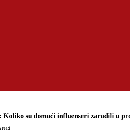
 Koliko su domaći influenseri zaradili u pro
n read