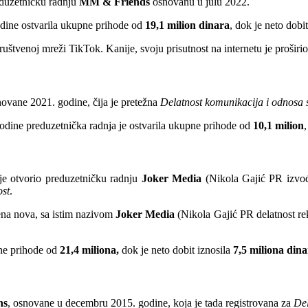
eduzetničku radnju
MM & Friends
osnovanu u julu 2022.
odine ostvarila ukupne prihode od
19,1 milion dinara
, dok je neto dobi
društvenoj mreži TikTok. Kanije, svoju prisutnost na internetu je proširi
novane 2021. godine, čija je pretežna
Delatnost komunikacija i odnosa 
odine preduzetnička radnja je ostvarila ukupne prihode od
10,1 milion
 je otvorio preduzetničku radnju
Joker Media
(Nikola Gajić PR izvođ
ost
.
rena nova, sa istim nazivom
Joker Media
(Nikola Gajić PR delatnost re
pne prihode od
21,4 miliona,
dok je neto dobit iznosila
7,5 miliona dina
ns
, osnovane u decembru 2015. godine, koja je tada registrovana za
Del