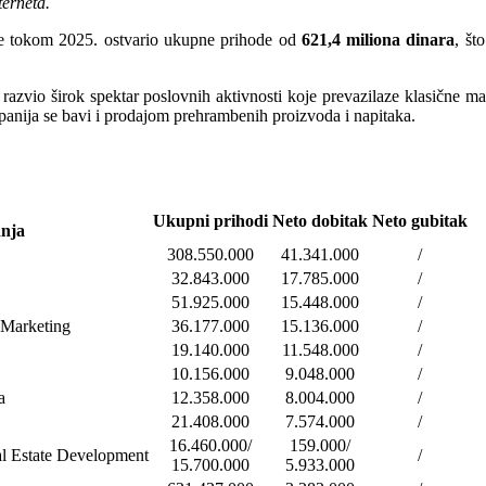
terneta.
e tokom 2025. ostvario ukupne prihode od
621,4 miliona dinara
, št
razvio širok spektar poslovnih aktivnosti koje prevazilaze klasične 
panija se bavi i prodajom prehrambenih proizvoda i napitaka.
Ukupni prihodi
Neto dobitak
Neto gubitak
dnja
308.550.000
41.341.000
/
32.843.000
17.785.000
/
51.925.000
15.448.000
/
 Marketing
36.177.000
15.136.000
/
19.140.000
11.548.000
/
10.156.000
9.048.000
/
a
12.358.000
8.004.000
/
21.408.000
7.574.000
/
16.460.000/
159.000/
 Estate Development
/
15.700.000
5.933.000