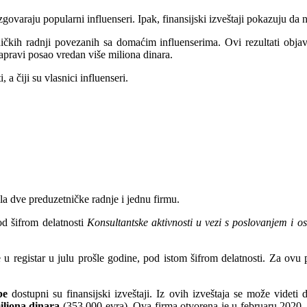
izgovaraju popularni influenseri. Ipak, finansijski izveštaji pokazuju d
ničkih radnji povezanih sa domaćim influenserima. Ovi rezultati objav
napravi posao vredan više miliona dinara.
 a čiji su vlasnici influenseri.
a dve preduzetničke radnje i jednu firmu.
pod šifrom delatnosti
Konsultantske aktivnosti u vezi s poslovanjem i o
je u registar u julu prošle godine, pod istom šifrom delatnosti. Za ovu
be
dostupni su finansijski izveštaji. Iz ovih izveštaja se može vide
iliona dinara
(353.000 evra). Ova firma otvorena je u februaru 2020.