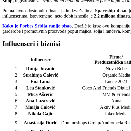
Shop,
registrovan za
Trgovinu na malo posredstvom pošte ili preko in
Prema javno dostupnim finansijskim izveštajima,
Spaceship d.o.o.
j
influenserima. Istovremeno, neto dobit iznosila je
2,2 miliona dinara.
Kako je Forbes Srbija ranije pisao
, Dražić je kroz ovu kompaniju 
garderobe i promotivnih proizvoda poput majica, šolja i rančeva, kom
Influenseri i biznisi
Firma/
Influenser
Preduzetnička ra
1
Dunja Jovanić
Nova Bebe
2
Strahinja Ćalović
Organic Media
3
Ena Luna
Luene 2023
4
Lea Stanković
Coco And Friends Digital
5
Mića Ašćerić
MM & Friends
6
Ana Lazarević
Anna
7
Marija Ćalović
Aktiv Plus Medi
8
Nikola Gajić
Joker Media
9
Anastasija Đurić
Dominoshops Group/Andromeda Real