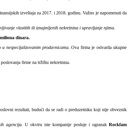
inansijskih izveštaja za 2017. i 2018. godinu. Važno je napomenuti da
ljivanje vlastitih ili iznajmljenih nekretnina i upravljanje njima.
 miliona dinara.
 u nespecijalizovanim prodavnicama.
Ova firma je ostvarila ukupne
z poslovanja firme na tržištu nekretnina.
slovni rezultati, budući da se radi o preduzetniku koji nije obveznik
nih agencija.
U okviru iste kompanije posluje i ogranak
Rockfam