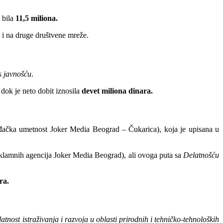
t bila
11,5 miliona.
o i na druge društvene mreže.
s javnošću
.
, dok je neto dobit iznosila
devet miliona dinara.
ačka umetnost Joker Media Beograd – Čukarica), koja je upisana u
klamnih agencija Joker Media Beograd), ali ovoga puta sa
Delatnošću
ra.
atnost istraživanja i razvoja u oblasti prirodnih i tehničko-tehnoloških