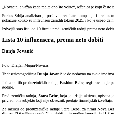
„Novac nije važan kada radite ono što volite“, rečenica je koju često 
Forbes Srbija analizirao je poslovne rezultate kompanija i preduzet
pokazuje koliko su infleunseri zaradili tokom 2025. i ko je uspeo da 
Izdvojili smo listu od 10 firmi i preduzetničkih radnji prema neto dobiti,
Lista 10 influensera, prema neto dobiti
Dunja Jovanić
Foto: Dragan Mujan/Nova.rs
Tridesetšestogodišnja
Dunja Jovanić
je do nedavno na svoje ime imal
Jedna od tih preduzetničkih radnji,
Fashion Bebe
, registrovana je 
godine.
Preduzetnička radnja,
Stara Bebe
, koja je i dalje aktivna, upisana 
privrednom subjektu koji nije obveznik predaje finansijskih izveštaja.
Za razliku od preduzetničke radnje Stara Bebe, za firmu
Nova Be
dinara
(2,6 miliona evra). Neto dobit za tu godinu iznosila je
41,3 m