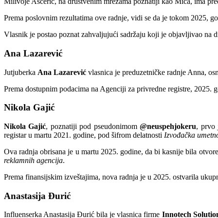
Milivoje Ašćerić, na društvenim mrežama poznatiji kao Mića, ima pr
Prema poslovnim rezultatima ove radnje, vidi se da je tokom 2025, g
Vlasnik je postao poznat zahvaljujući sadržaju koji je objavljivao na 
Ana Lazarević
Jutjuberka
Ana Lazarević
vlasnica je preduzetničke radnje Anna, os
Prema dostupnim podacima na Agenciji za privredne registre, 2025. g
Nikola Gajić
Nikola Gajić
, poznatiji pod pseudonimom
@neuspehjokeru
, prvo
registar u martu 2021. godine, pod šifrom delatnosti
Izvođačka umetn
Ova radnja obrisana je u martu 2025. godine, da bi kasnije bila otvo
reklamnih agencija
.
Prema finansijskim izveštajima, nova radnja je u 2025. ostvarila uku
Anastasija Đurić
Influenserka Anastasija Đurić bila je vlasnica firme
Innotech Solutio