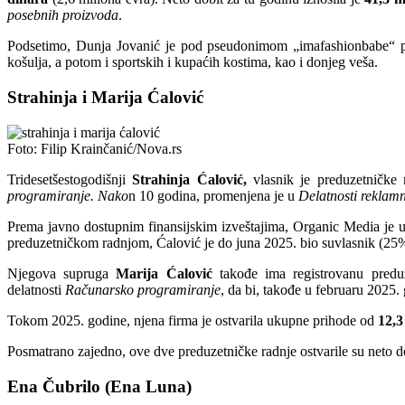
posebnih proizvoda
.
Podsetimo, Dunja Jovanić je pod pseudonimom „imafashionbabe“ prv
košulja, a potom i sportskih i kupaćih kostima, kao i donjeg veša.
Strahinja i Marija Ćalović
Foto: Filip Krainčanić/Nova.rs
Tridesetšestogodišnji
Strahinja Ćalović,
vlasnik je preduzetničke
programiranje. Nako
n 10 godina, promenjena je u
Delatnosti reklamn
Prema javno dostupnim finansijskim izveštajima, Organic Media je u
preduzetničkom radnjom, Ćalović je do juna 2025. bio suvlasnik (25
Njegova supruga
Marija Ćalović
takođe ima registrovanu predu
delatnosti
Računarsko programiranje
, da bi, takođe u februaru 2025.
Tokom 2025. godine, njena firma je ostvarila ukupne prihode od
12,3
Posmatrano zajedno, ove dve preduzetničke radnje ostvarile su neto d
Ena Čubrilo (Ena Luna)