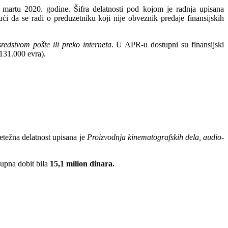
martu 2020. godine. Šifra delatnosti pod kojom je radnja upisana
ući da se radi o preduzetniku koji nije obveznik predaje finansijskih
edstvom pošte ili preko interneta
. U APR-u dostupni su finansijski
131.000 evra).
težna delatnost upisana je
Proizvodnja kinematografskih dela, audio-
kupna dobit bila
15,1 milion dinara.