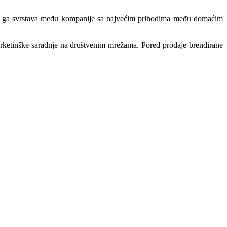
o ga svrstava među kompanije sa najvećim prihodima među domaćim
marketinške saradnje na društvenim mrežama. Pored prodaje brendirane