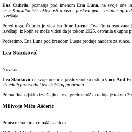
Ena Čubrilo,
poznatija pod imenom
Ena Luna,
na svoje ime im
jeste
Konsultantske aktivnosti u vezi s poslovanjem i ostalim uprav
izveštaja.
Pored toga, Čubrilo je vlasnica firme
Luene
. Ova firma osnovana j
izveštaji, iz kojih se može videti da je tokom 2025. ostvarila ukupne 
Podsetimo, Ena Luna pod brendom Luene prodaje naočare za sunce.
Lea Stanković
Nova.rs
Lea Stanković
na svoje ime ima preduzetničku radnju
Coco And Fri
vizuelnih proizvoda i televizijskog programa
.
Prema finansijskim izveštajima, ova preduzetnička radnja je tokom 2
Milivoje Mića Ašćerić
Printscreen/tiktok.com/@ascericm