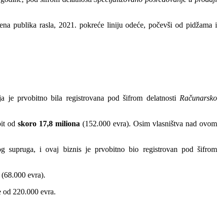
a publika rasla, 2021. pokreće liniju odeće, počevši od pidžama i
je prvobitno bila registrovana pod šifrom delatnosti
Računarsko
bit od
skoro 17,8 miliona
(152.000 evra). Osim vlasništva nad ovom
g supruga, i ovaj biznis je prvobitno bio registrovan pod šifrom
(68.000 evra).
e od 220.000 evra.