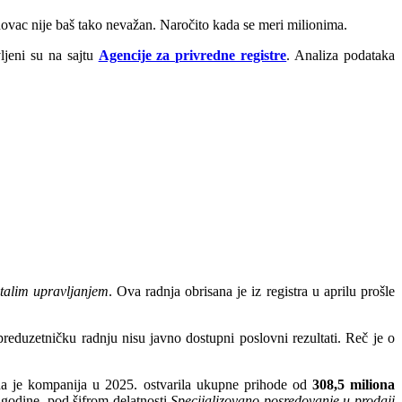
a novac nije baš tako nevažan. Naročito kada se meri milionima.
ljeni su na sajtu
Agencije za privredne registre
. Analiza podataka
stalim upravljanjem
. Ova radnja obrisana je iz registra u aprilu prošle
 preduzetničku radnju nisu javno dostupni poslovni rezultati. Reč je o
ti da je kompanija u 2025. ostvarila ukupne prihode od
308,5 miliona
 godine, pod šifrom delatnosti
Specijalizovano posredovanje u prodaji