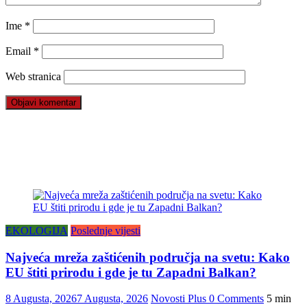
Ime
*
Email
*
Web stranica
EKOLOGIJA
Poslednje vijesti
Najveća mreža zaštićenih područja na svetu: Kako
EU štiti prirodu i gde je tu Zapadni Balkan?
8 Augusta, 2026
7 Augusta, 2026
Novosti Plus
0 Comments
5 min