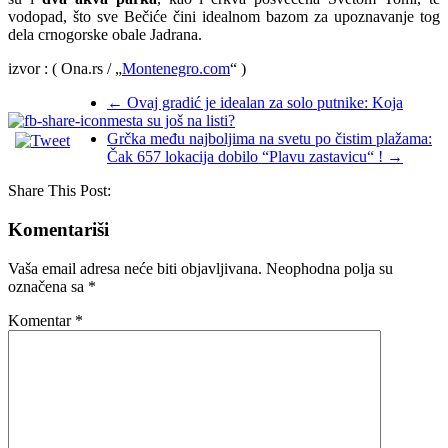
vodopad, što sve Bečiće čini idealnom bazom za upoznavanje tog
dela crnogorske obale Jadrana.
izvor : ( Ona.rs / „
Montenegro.com
“ )
←
Ovaj gradić je idealan za solo putnike: Koja
mesta su još na listi?
Grčka među najboljima na svetu po čistim plažama:
Čak 657 lokacija dobilo “Plavu zastavicu“ !
→
Share This Post:
Komentariši
Vaša email adresa neće biti objavljivana.
Neophodna polja su
označena sa
*
Komentar
*