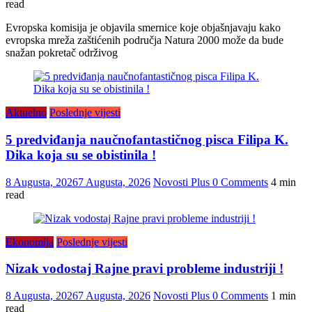
read
Evropska komisija je objavila smernice koje objašnjavaju kako
evropska mreža zaštićenih područja Natura 2000 može da bude
snažan pokretač održivog
Aktuelno
Poslednje vijesti
5 predviđanja naučnofantastičnog pisca Filipa K.
Dika koja su se obistinila !
8 Augusta, 2026
7 Augusta, 2026
Novosti Plus
0 Comments
4 min
read
Ekonomija
Poslednje vijesti
Nizak vodostaj Rajne pravi probleme industriji !
8 Augusta, 2026
7 Augusta, 2026
Novosti Plus
0 Comments
1 min
read