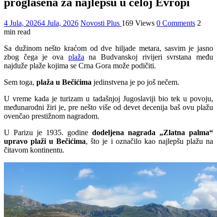
proglašena za najlepšu u celoj Evropi
4 Jula, 2026
4 Jula, 2026
Novosti Plus
169 Views
0 Comments
2
min read
Sa dužinom nešto kraćom od dve hiljade metara, sasvim je jasno
zbog čega je ova
plaža
na Budvanskoj rivijeri svrstana među
najduže plaže kojima se Crna Gora može podičiti.
Sem toga,
plaža u Bečićima
jedinstvena je po još nečem.
U vreme kada je turizam u tadašnjoj Jugoslaviji bio tek u povoju,
međunarodni žiri je, pre nešto više od devet decenija baš ovu plažu
ovenčao prestižnom nagradom.
U Parizu je 1935. godine
dodeljena nagrada „Zlatna palma“
upravo plaži u Bečićima
, što je i označilo kao najlepšu plažu na
čitavom kontinentu.