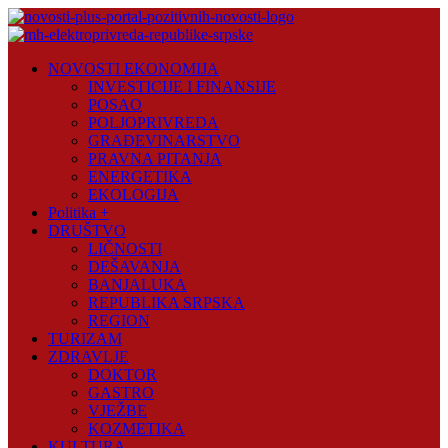
Skip
to
content
Novosti
NOVOSTI EKONOMIJA
Plus
INVESTICIJE I FINANSIJE
POSAO
Portal
POLJOPRIVREDA
pozitivnih
GRAĐEVINARSTVO
vijesti
PRAVNA PITANJA
ENERGETIKA
EKOLOGIJA
Politika +
DRUŠTVO
LIČNOSTI
DEŠAVANJA
BANJALUKA
REPUBLIKA SRPSKA
REGION
TURIZAM
ZDRAVLJE
DOKTOR
GASTRO
VJEŽBE
KOZMETIKA
KULTURA