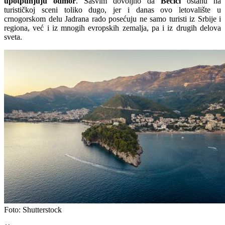
upotpunjuju odmor
. Sasvim dovoljno da
Bečići
ostanu na
turističkoj sceni toliko dugo, jer i danas ovo letovalište u
crnogorskom delu Jadrana rado posećuju ne samo turisti iz Srbije i
regiona, već i iz mnogih evropskih zemalja, pa i iz drugih delova
sveta.
Foto: Shutterstock