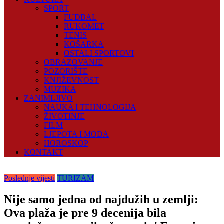
SPORT
FUDBAL
RUKOMET
TENIS
KOŠARKA
OSTALI SPORTOVI
OBRAZOVANJE
POZORIŠTE
KNJIŽEVNOST
MUZIKA
ZANIMLJIVO
NAUKA I TEHNOLOGIJA
ŽIVOTINJE
FILM
LJEPOTA I MODA
HOROSKOP
KONTAKT
Poslednje vijesti
TURIZAM
Nije samo jedna od najdužih u zemlji:
Ova plaža je pre 9 decenija bila