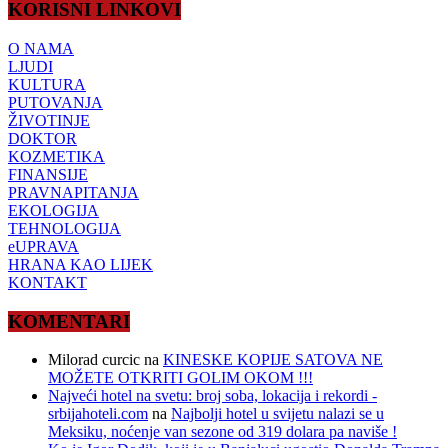
KORISNI LINKOVI
O NAMA
LJUDI
KULTURA
PUTOVANJA
ŽIVOTINJE
DOKTOR
KOZMETIKA
FINANSIJE
PRAVNAPITANJA
EKOLOGIJA
TEHNOLOGIJA
eUPRAVA
HRANA KAO LIJEK
KONTAKT
KOMENTARI
Milorad curcic
na
KINESKE KOPIJE SATOVA NE
MOŽETE OTKRITI GOLIM OKOM !!!
Najveći hotel na svetu: broj soba, lokacija i rekordi -
srbijahoteli.com
na
Najbolji hotel u svijetu nalazi se u
Meksiku, noćenje van sezone od 319 dolara pa naviše !