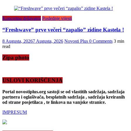
Koncertna dešavanja
Poslednje vijesti
“Freshwave” prve večeri “zapalio” zidine Kastela !
8 Augusta, 2026
7 Augusta, 2026
Novosti Plus
0 Comments
3 min
read
Zipa photo
USLOVI KORIŠĆENJA
Portal novostiplus.org sastoji se od vlastitih sadržaja, sadržaja
partnera i oglašivača, besplatnih sadržaja , sadržaja kreiranih
od strane posjetilaca , te linkova na vanjske stranice.
IMPRESUM