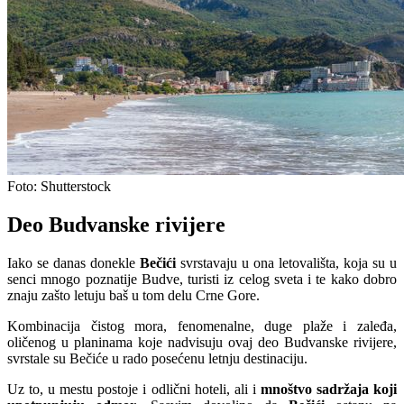
Foto: Shutterstock
Deo Budvanske rivijere
Iako se danas donekle
Bečići
svrstavaju u ona letovališta, koja su u
senci mnogo poznatije Budve, turisti iz celog sveta i te kako dobro
znaju zašto letuju baš u tom delu Crne Gore.
Kombinacija čistog mora, fenomenalne, duge plaže i zaleđa,
oličenog u planinama koje nadvisuju ovaj deo Budvanske rivijere,
svrstale su Bečiće u rado posećenu letnju destinaciju.
Uz to, u mestu postoje i odlični hoteli, ali i
mnoštvo sadržaja koji