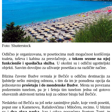
Foto: Shutterstock
Odlično je organizovana, te posetiocima nudi mogućnost korišćenja
toaleta, tuševa i kabina za presvlačenje, a
tokom sezone na njoj
funkcioniše i spasilačka služba
. U okolini su i odlični ugotiteljski
objekti. Sasvim dovoljno za uživanje posetilaca na različite načine.
Blizina čuvene Budve svrstala je Bečiće u odličnu destinaciju za
ljubitelje nešto mirnijeg odmora, s tim da im je ponuđena opcija da
jednostavno
prošetaju i do mondenske Budve
. Mesta su povezana
podzemnim tunelom, pa je i šetnja tim tunelom jedna od gotovo
obaveznih aktivnosti turista koji za odmor biraju baš Bečiće.
Nedaleko od Bečića su još neke zanimljive plaže, koje vredi posetiti,
poput one u Kamenovu, Rafailovićima i Miločeru, recimo. U blizini
su i
dva akva parka
, kao i crkva posvećena Svetom Tomi, te