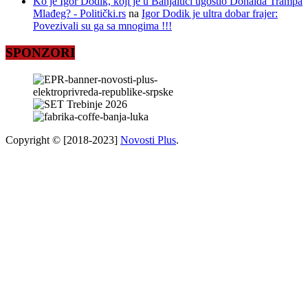
Ko je Igor Dodik, koji je u Banjaluci ugostio Donalda Trampa
Mlađeg? - Politički.rs
na
Igor Dodik je ultra dobar frajer:
Povezivali su ga sa mnogima !!!
SPONZORI
Copyright © [2018-2023]
Novosti Plus
.