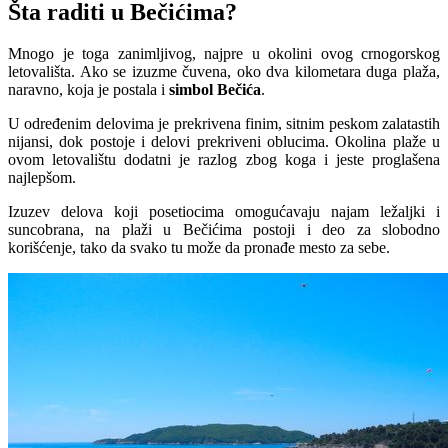
Šta raditi u Bečićima?
Mnogo je toga zanimljivog, najpre u okolini ovog crnogorskog
letovališta. Ako se izuzme čuvena, oko dva kilometara duga plaža,
naravno, koja je postala i
simbol Bečića
.
U određenim delovima je prekrivena finim, sitnim peskom zalatastih
nijansi, dok postoje i delovi prekriveni oblucima. Okolina plaže u
ovom letovalištu dodatni je razlog zbog koga i jeste proglašena
najlepšom.
Izuzev delova koji posetiocima omogućavaju najam ležaljki i
suncobrana, na plaži u Bečićima postoji i deo za slobodno
korišćenje, tako da svako tu može da pronađe mesto za sebe.