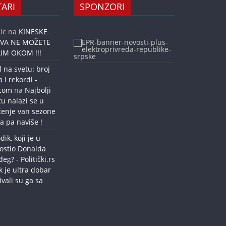
ARI
SPONZORI
ic
na
KINESKE
OVA NE MOŽETE
IM OKOM !!!
l na svetu: broj
a i rekordi -
.com
na
Najbolji
tu nalazi se u
ćenje van sezone
a pa naviše !
dik, koji je u
ostio Donalda
g? - Politički.rs
k je ultra dobar
ivali su ga sa