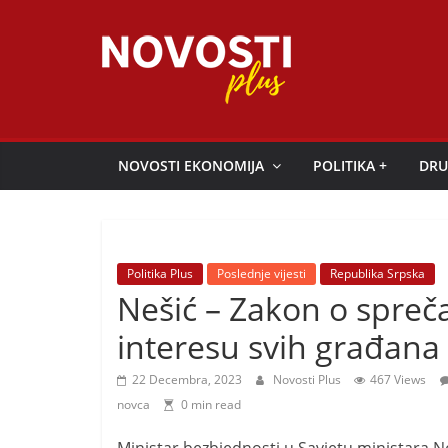
Skip
to
content
Novosti
Plus
NOVOSTI EKONOMIJA
POLITIKA +
DRU
P
o
r
Politika Plus
Poslednje vijesti
Republika Srpska
t
Nešić – Zakon o spreč
a
interesu svih građana
l
p
22 Decembra, 2023
Novosti Plus
467 Views
o
novca
0 min read
z