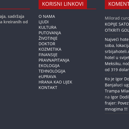
KORISNI LINKOVI
KOMENT
aja, sadržaja
O NAMA
Milorad curc
ja kreiranih od
LJUDI
KOPIJE SAT
KULTURA
OTKRITI GOL
PUTOVANJA
ŽIVOTINJE
Najveći hote
DOKTOR
soba, lokacij
KOZMETIKA
srbijahoteli
FINANSIJE
hotel u svije
PRAVNAPITANJA
Meksiku, no
EKOLOGIJA
od 319 dolar
TEHNOLOGIJA
eUPRAVA
Ko je Igor Do
HRANA KAO LIJEK
Banjaluci ug
KONTAKT
Trampa Mlađe
na
Igor Dodi
frajer: Povez
mnogima !!!