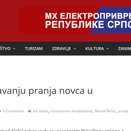
ŠTVO
TURIZAM
ZDRAVLJE
KULTURA
ZANIM
avanju pranja novca u
,
,
,
0 Comments
bih vijesti
ministarstvo bezbjednosti
Nenad Nešić
pranje