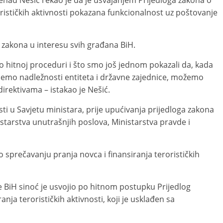
enad Nešić rekao je da je usvajanjem Prijedloga zakona o
orističkih aktivnosti pokazana funkcionalnost uz poštovanje
 zakona u interesu svih građana BiH.
o hitnoj proceduri i što smo još jednom pokazali da, kada
mo nadležnosti entiteta i državne zajednice, možemo
direktivama – istakao je Nešić.
ti u Savjetu ministara, prije upućivanja prijedloga zakona
starstva unutrašnjih poslova, Ministarstva pravde i
o sprečavanju pranja novca i finansiranja terorističkih
BiH sinoć je usvojio po hitnom postupku Prijedlog
nja terorističkih aktivnosti, koji je usklađen sa