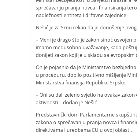
Ministar bezbjednosti u Savjetu ministara N
i
sprečavanju pranja novca i finansiranja ter
t
nadležnosti entiteta i državne zajednice.
i
Nešić je za Srnu rekao da je donošenje ovog
v
n
– Meni je drago što je zakon sinoć usvojen p
i
imamo međusobno uvažavanje, kada poštuje
h
donijeti zakon koji je u skladu sa evropskim 
v
On je pojasnio da je Ministarstvo bezbjednos
i
u proceduru, dobilo pozitivno mišljenje Mini
j
Ministarstva finansija Republike Srpske.
e
– Oni su dali zeleno svjetlo na ovakav zakon 
s
aktivnosti – dodao je Nešić.
t
i
Predstavnički dom Parlamentarne skupštine 
zakona o sprečavanju pranja novca i finansira
direktivama i uredbama EU u ovoj oblasti.