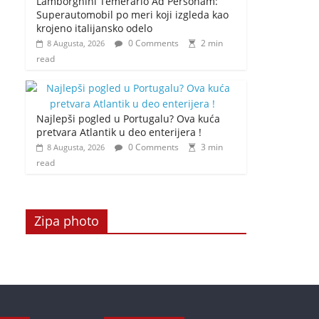
Lamborghini Temerario Ad Personam:
Superautomobil po meri koji izgleda kao
krojeno italijansko odelo
0 Comments
2 min
8 Augusta, 2026
read
Najlepši pogled u Portugalu? Ova kuća
pretvara Atlantik u deo enterijera !
0 Comments
3 min
8 Augusta, 2026
read
Zipa photo