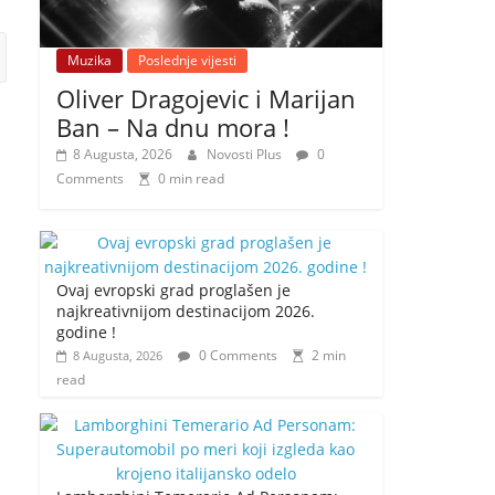
Muzika
Poslednje vijesti
Oliver Dragojevic i Marijan
Ban – Na dnu mora !
8 Augusta, 2026
Novosti Plus
0
Comments
0 min read
Ovaj evropski grad proglašen je
najkreativnijom destinacijom 2026.
godine !
0 Comments
2 min
8 Augusta, 2026
read