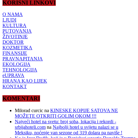
KORISNI LINKOVI
O NAMA
LJUDI
KULTURA
PUTOVANJA
ŽIVOTINJE
DOKTOR
KOZMETIKA
FINANSIJE
PRAVNAPITANJA
EKOLOGIJA
TEHNOLOGIJA
eUPRAVA
HRANA KAO LIJEK
KONTAKT
KOMENTARI
Milorad curcic
na
KINESKE KOPIJE SATOVA NE
MOŽETE OTKRITI GOLIM OKOM !!!
Najveći hotel na svetu: broj soba, lokacija i rekordi -
srbijahoteli.com
na
Najbolji hotel u svijetu nalazi se u
Meksiku, noćenje van sezone od 319 dolara pa naviše !