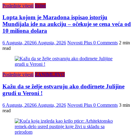
Poslednje vijesti
Svijet
Lopta kojom je Maradona ispisao istoriju
Mundijala ide na aukciju – očekuje se cena veća od
10 miliona dolara
6 Augusta, 2026
6 Augusta, 2026
Novosti Plus
0 Comments
2 min
read
Poslednje vijesti
ZANIMLJIVO
Kažu da se želje ostvaruju ako dodirnete Julijine
grudi u Veroni !
6 Augusta, 2026
6 Augusta, 2026
Novosti Plus
0 Comments
3 min
read