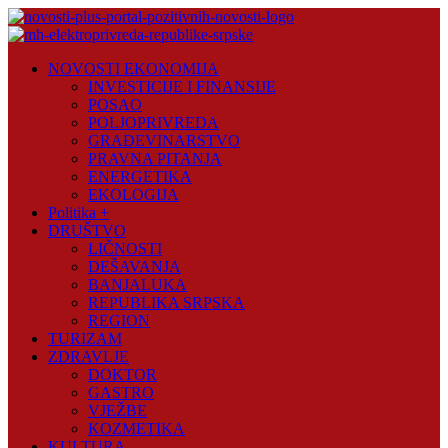
Skip
to
content
Novosti
NOVOSTI EKONOMIJA
Plus
INVESTICIJE I FINANSIJE
POSAO
Portal
POLJOPRIVREDA
pozitivnih
GRAĐEVINARSTVO
vijesti
PRAVNA PITANJA
ENERGETIKA
EKOLOGIJA
Politika +
DRUŠTVO
LIČNOSTI
DEŠAVANJA
BANJALUKA
REPUBLIKA SRPSKA
REGION
TURIZAM
ZDRAVLJE
DOKTOR
GASTRO
VJEŽBE
KOZMETIKA
KULTURA