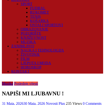
SPORT
FUDBAL
RUKOMET
TENIS
KOŠARKA
OSTALI SPORTOVI
OBRAZOVANJE
POZORIŠTE
KNJIŽEVNOST
MUZIKA
ZANIMLJIVO
NAUKA I TEHNOLOGIJA
ŽIVOTINJE
FILM
LJEPOTA I MODA
HOROSKOP
KONTAKT
Muzika
Poslednje vijesti
NAPIŠI MI LJUBAVNU !
31 Maja, 2026
30 Maja, 2026
Novosti Plus
235 Views
0 Comments