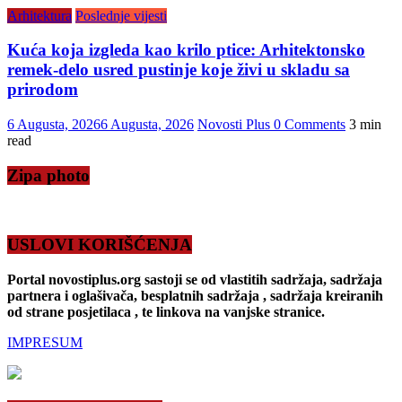
Arhitektura
Poslednje vijesti
Kuća koja izgleda kao krilo ptice: Arhitektonsko
remek-delo usred pustinje koje živi u skladu sa
prirodom
6 Augusta, 2026
6 Augusta, 2026
Novosti Plus
0 Comments
3 min
read
Zipa photo
USLOVI KORIŠĆENJA
Portal novostiplus.org sastoji se od vlastitih sadržaja, sadržaja
partnera i oglašivača, besplatnih sadržaja , sadržaja kreiranih
od strane posjetilaca , te linkova na vanjske stranice.
IMPRESUM