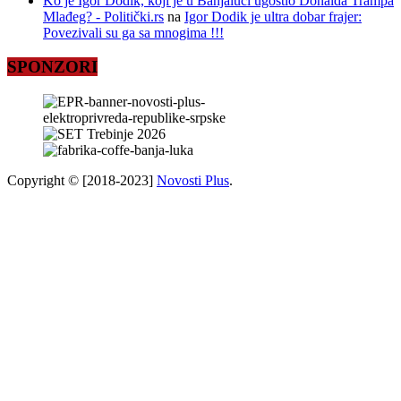
Ko je Igor Dodik, koji je u Banjaluci ugostio Donalda Trampa
Mlađeg? - Politički.rs
na
Igor Dodik je ultra dobar frajer:
Povezivali su ga sa mnogima !!!
SPONZORI
Copyright © [2018-2023]
Novosti Plus
.