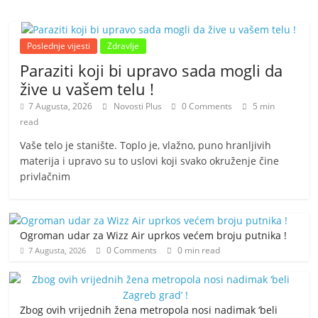
Poslednje vijesti
Zdravlje
Paraziti koji bi upravo sada mogli da
žive u vašem telu !
7 Augusta, 2026
Novosti Plus
0 Comments
5 min
read
Vaše telo je stanište. Toplo je, vlažno, puno hranljivih
materija i upravo su to uslovi koji svako okruženje čine
privlačnim
Ogroman udar za Wizz Air uprkos većem broju putnika !
0 Comments
0 min read
7 Augusta, 2026
Zbog ovih vrijednih žena metropola nosi nadimak ‘beli