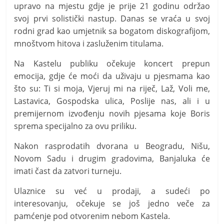
upravo na mjestu gdje je prije 21 godinu održao
svoj prvi solistički nastup. Danas se vraća u svoj
rodni grad kao umjetnik sa bogatom diskografijom,
mnoštvom hitova i zasluženim titulama.
Na Kastelu publiku očekuje koncert prepun
emocija, gdje će moći da uživaju u pjesmama kao
što su: Ti si moja, Vjeruj mi na riječ, Laž, Voli me,
Lastavica, Gospodska ulica, Poslije nas, ali i u
premijernom izvođenju novih pjesama koje Boris
sprema specijalno za ovu priliku.
Nakon rasprodatih dvorana u Beogradu, Nišu,
Novom Sadu i drugim gradovima, Banjaluka će
imati čast da zatvori turneju.
Ulaznice su već u prodaji, a sudeći po
interesovanju, očekuje se još jedno veče za
pamćenje pod otvorenim nebom Kastela.