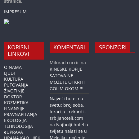
stranice.
IMPRESUM
KORISNI
KOMENTARI
SPONZORI
LINKOVI
Milorad curcic
na
O NAMA
KINESKE KOPIJE
LJUDI
SATOVA NE
KULTURA
MOŽETE OTKRITI
PUTOVANJA
GOLIM OKOM !!!
ŽIVOTINJE
DOKTOR
Najveći hotel na
KOZMETIKA
svetu: broj soba,
FINANSIJE
lokacija i rekordi -
PRAVNAPITANJA
srbijahoteli.com
EKOLOGIJA
na
Najbolji hotel u
TEHNOLOGIJA
svijetu nalazi se u
eUPRAVA
Meksiku, noćenje
HRANA KAO LIJEK