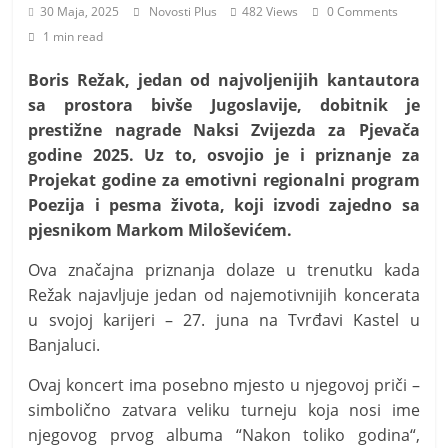
i
30 Maja, 2025
Novosti Plus
482 Views
0 Comments
t
1 min read
i
Boris Režak, jedan od najvoljenijih kantautora
v
sa prostora bivše Јugoslavije, dobitnik je
n
prestižne nagrade Naksi Zvijezda za Pjevača
i
godine 2025. Uz to, osvojio je i priznanje za
h
Projekat godine za emotivni regionalni program
v
Poezija i pesma života, koji izvodi zajedno sa
i
pjesnikom Markom Miloševićem.
j
Ova značajna priznanja dolaze u trenutku kada
e
Režak najavljuje jedan od najemotivnijih koncerata
s
u svojoj karijeri – 27. juna na Tvrđavi Kastel u
t
Banjaluci.
i
Ovaj koncert ima posebno mjesto u njegovoj priči –
simbolično zatvara veliku turneju koja nosi ime
njegovog prvog albuma “Nakon toliko godina“,