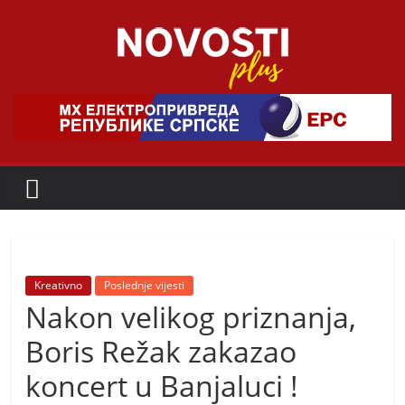
Skip
to
content
Novosti
Plus
P
o
r
t
a
Kreativno
Poslednje vijesti
Nakon velikog priznanja,
l
p
Boris Režak zakazao
o
koncert u Banjaluci !
z