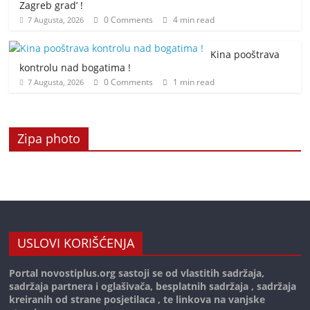
Zagreb grad’ !
0 Comments
4 min read
7 Augusta, 2026
Kina pooštrava
kontrolu nad bogatima !
0 Comments
1 min read
7 Augusta, 2026
Zipa photo
USLOVI KORIŠĆENJA
Portal novostiplus.org sastoji se od vlastitih sadržaja,
sadržaja partnera i oglašivača, besplatnih sadržaja , sadržaja
kreiranih od strane posjetilaca , te linkova na vanjske