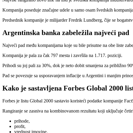
Kompanija poseduje značajne udele u samo osam švedskih kompanija,
Predsednik kompanije je milijarder Fredrik Lundberg, čije se bogatstvo
Argentinska banka zabeležila najveći pad
Najveći pad među kompanijama koje su bile prisutne na obe liste zabel
Kompanija je pala za čak 797 mesta i završila na 1.717. poziciji.
Prihodi su joj pali za 30%, dok je neto dobit smanjena za približno 9
Pad se povezuje sa usporavanjem inflacije u Argentini i manjim prin
Kako je sastavljena Forbes Global 2000 lis
Forbes je listu Global 2000 sastavio koristeći podatke kompanije Fac
Rangiranje se zasniva na kombinovanom rezultatu koji uključuje četiri
prihode,
profit,
vrednost imovine,