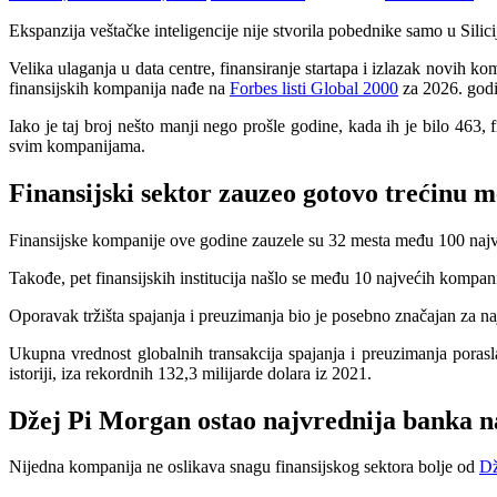
Ekspanzija veštačke inteligencije nije stvorila pobednike samo u Silic
Velika ulaganja u data centre, finansiranje startapa i izlazak novih k
finansijskih kompanija nađe na
Forbes listi Global 2000
za 2026. godi
Iako je taj broj nešto manji nego prošle godine, kada ih je bilo 463,
svim kompanijama.
Finansijski sektor zauzeo gotovo trećinu 
Finansijske kompanije ove godine zauzele su 32 mesta među 100 najveć
Takođe, pet finansijskih institucija našlo se među 10 najvećih kompanij
Oporavak tržišta spajanja i preuzimanja bio je posebno značajan za naj
Ukupna vrednost globalnih transakcija spajanja i preuzimanja porasla
istoriji, iza rekordnih 132,3 milijarde dolara iz 2021.
Džej Pi Morgan ostao najvrednija banka n
Nijedna kompanija ne oslikava snagu finansijskog sektora bolje od
Dž