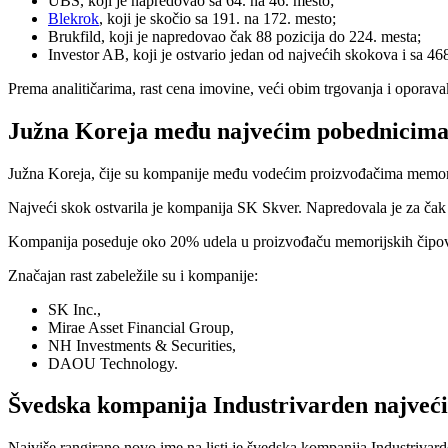
UBS, koji je napredovao sa 64. na 46. mesto;
Blekrok
, koji je skočio sa 191. na 172. mesto;
Brukfild, koji je napredovao čak 88 pozicija do 224. mesta;
Investor AB, koji je ostvario jedan od najvećih skokova i sa 468
Prema analitičarima, rast cena imovine, veći obim trgovanja i oporav
Južna Koreja među najvećim pobednicima 
Južna Koreja, čije su kompanije među vodećim proizvođačima memorijsk
Najveći skok ostvarila je kompanija SK Skver. Napredovala je za čak 8
Kompanija poseduje oko 20% udela u proizvođaču memorijskih čipov
Značajan rast zabeležile su i kompanije:
SK Inc.,
Mirae Asset Financial Group,
NH Investments & Securities,
DAOU Technology.
Švedska kompanija Industrivarden najveći n
Najviše rangirano novo ime na listi je švedska kompanija Industrivard