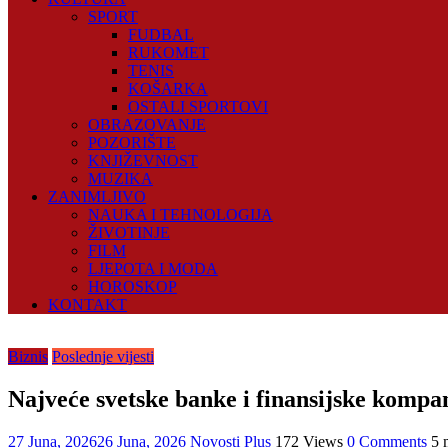
SPORT
FUDBAL
RUKOMET
TENIS
KOŠARKA
OSTALI SPORTOVI
OBRAZOVANJE
POZORIŠTE
KNJIŽEVNOST
MUZIKA
ZANIMLJIVO
NAUKA I TEHNOLOGIJA
ŽIVOTINJE
FILM
LJEPOTA I MODA
HOROSKOP
KONTAKT
Biznis
Poslednje vijesti
Najveće svetske banke i finansijske kompa
27 Juna, 2026
26 Juna, 2026
Novosti Plus
172 Views
0 Comments
5 