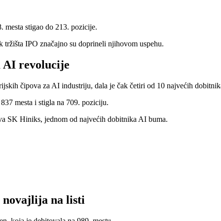
. mesta stigao do 213. pozicije.
ak tržišta IPO značajno su doprineli njihovom uspehu.
AI revolucije
ih čipova za AI industriju, dala je čak četiri od 10 najvećih dobitnik
37 mesta i stigla na 709. poziciju.
a SK Hiniks, jednom od najvećih dobitnika AI buma.
ovajlija na listi
en, koja je debitovala na 989. mestu.