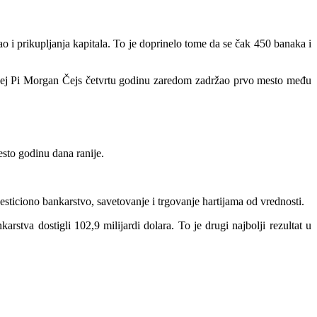
ao i prikupljanja kapitala. To je doprinelo tome da se čak 450 banaka i
 je Džej Pi Morgan Čejs četvrtu godinu zaredom zadržao prvo mesto među
sto godinu dana ranije.
vesticiono bankarstvo, savetovanje i trgovanje hartijama od vrednosti.
stva dostigli 102,9 milijardi dolara. To je drugi najbolji rezultat u