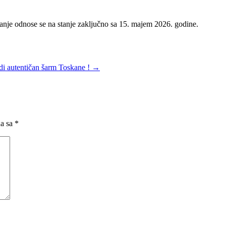
giranje odnose se na stanje zaključno sa 15. majem 2026. godine.
nudi autentičan šarm Toskane !
→
na sa
*