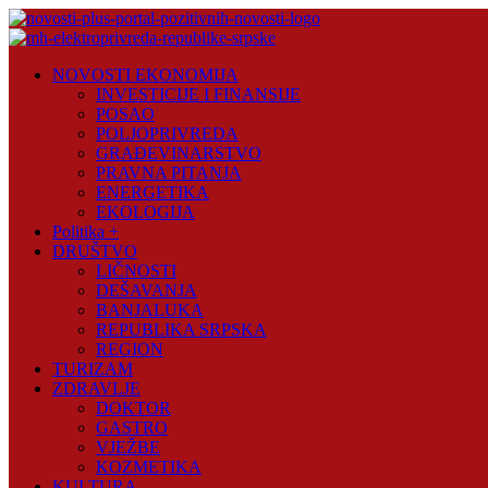
Skip
to
content
Novosti
NOVOSTI EKONOMIJA
Plus
INVESTICIJE I FINANSIJE
POSAO
Portal
POLJOPRIVREDA
pozitivnih
GRAĐEVINARSTVO
vijesti
PRAVNA PITANJA
ENERGETIKA
EKOLOGIJA
Politika +
DRUŠTVO
LIČNOSTI
DEŠAVANJA
BANJALUKA
REPUBLIKA SRPSKA
REGION
TURIZAM
ZDRAVLJE
DOKTOR
GASTRO
VJEŽBE
KOZMETIKA
KULTURA