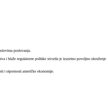
uslovima poslovanja.
a i blaže regulatorne politike stvorila je izuzetno povoljno okruženje
sti i otpornosti američke ekonomije.