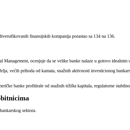
 diversifikovanih finansijskih kompanija porastao sa 134 na 136.
tal Management, ocenjuje da se velike banke nalaze u gotovo idealnim 
lja, većih prihoda od kamata, snažnih aktivnosti investicionog bankarstv
čke banke profitirale od snažnih tržišta kapitala, regulatorne stabilno
obitnicima
 bankarskog sektora.