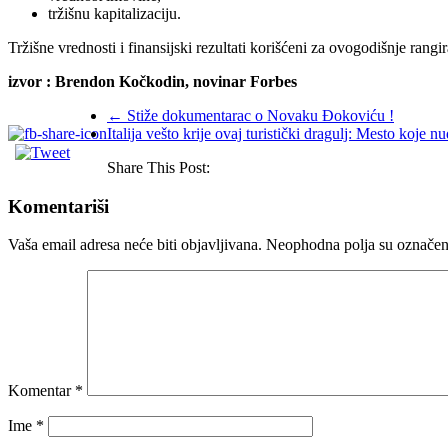
tržišnu kapitalizaciju.
Tržišne vrednosti i finansijski rezultati korišćeni za ovogodišnje ran
izvor : Brendon Kočkodin, novinar Forbes
←
Stiže dokumentarac o Novaku Đokoviću !
Italija vešto krije ovaj turistički dragulj: Mesto koje 
Share This Post:
Komentariši
Vaša email adresa neće biti objavljivana.
Neophodna polja su označe
Komentar
*
Ime
*