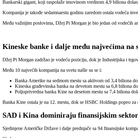
Bankarski gigant, koji raspolaže imovinom vrednom 4,9 biliona dolara
Kompanija je takođe sedamnaestu godinu zaredom ostala vodeća investi
Među važnijim poslovima, Džej Pi Morgan je bio jedan od vodećih ara
Kineske banke i dalje među najvećima na 
Džej Pi Morgan zadržao je vodeću poziciju, dok je Industrijska i trgov
Među 10 najvećih kompanija na svetu našle su se i:
Banka Amerike na sedmom mestu sa aktivom od 3,4 biliona dol
Kineska građevinska banka na devetom mestu sa 6,8 biliona dol
Poljoprivredna banka Kine na desetom mestu sa 7,4 biliona dola
Banka Kine ostala je na 12. mestu, dok se HSBC Holdings popeo za dv
SAD i Kina dominiraju finansijskim sekto
Sjedinjene Američke Države i dalje prednjače sa 94 finansijske kompani