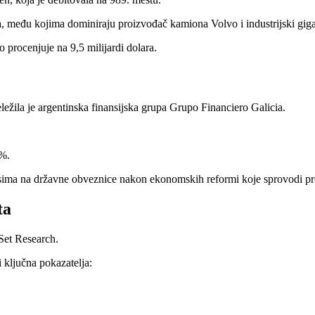
 među kojima dominiraju proizvođač kamiona Volvo i industrijski gig
 procenjuje na 9,5 milijardi dolara.
ežila je argentinska finansijska grupa Grupo Financiero Galicia.
0%.
osima na državne obveznice nakon ekonomskih reformi koje sprovodi pr
ta
tSet Research.
 ključna pokazatelja: