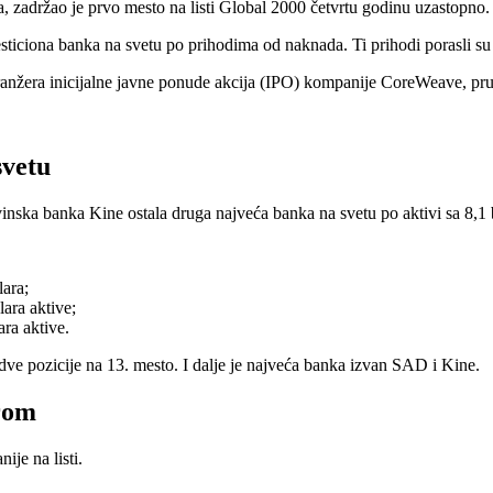
, zadržao je prvo mesto na listi Global 2000 četvrtu godinu uzastopno.
ciona banka na svetu po prihodima od naknada. Ti prihodi porasli su sa
nžera inicijalne javne ponude akcija (IPO) kompanije CoreWeave, pruža
svetu
inska banka Kine ostala druga najveća banka na svetu po aktivi sa 8,1 bi
ara;
ara aktive;
ra aktive.
e pozicije na 13. mesto. I dalje je najveća banka izvan SAD i Kine.
rom
je na listi.