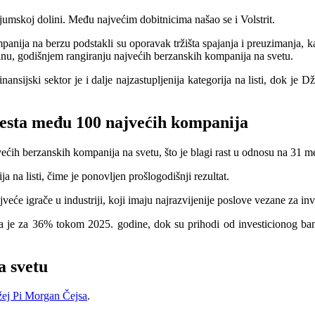
ijumskoj dolini. Među najvećim dobitnicima našao se i Volstrit.
ompanija na berzu podstakli su oporavak tržišta spajanja i preuzimanja, k
nu, godišnjem rangiranju najvećih berzanskih kompanija na svetu.
 finansijski sektor je i dalje najzastupljenija kategorija na listi, dok
mesta među 100 najvećih kompanija
ih berzanskih kompanija na svetu, što je blagi rast u odnosu na 31 me
a na listi, čime je ponovljen prošlogodišnji rezultat.
veće igrače u industriji, koji imaju najrazvijenije poslove vezane za in
 je za 36% tokom 2025. godine, dok su prihodi od investicionog bankar
a svetu
ej Pi Morgan Čejsa
.