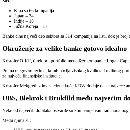
Slede:
Kina sa 66 kompanija
Japan – 34
Indija – 18
Južna Koreja – 17
Banke čine najveći deo sektora sa 314 kompanija na listi, dok je broj
Okruženje za velike banke gotovo idealno
Kristofer O’Kif, direktor i portfolio menadžer kompanije Logan Capi
Prema njegovim rečima, kombinacija visokog kvaliteta kreditnog portfe
za najveće finansijske institucije.
Kristofer Mekgreti iz investicione kuće KBW dodaje da su najveće ameri
UBS, Blekrok i Brukfild među najvećim d
Neke od najvećih dobitaka ostvarile su kompanije van tradicionalnog
Među njima su: