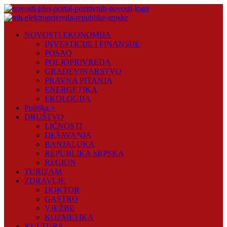
Skip
to
content
Novosti
NOVOSTI EKONOMIJA
Plus
INVESTICIJE I FINANSIJE
POSAO
Portal
POLJOPRIVREDA
pozitivnih
GRAĐEVINARSTVO
vijesti
PRAVNA PITANJA
ENERGETIKA
EKOLOGIJA
Politika +
DRUŠTVO
LIČNOSTI
DEŠAVANJA
BANJALUKA
REPUBLIKA SRPSKA
REGION
TURIZAM
ZDRAVLJE
DOKTOR
GASTRO
VJEŽBE
KOZMETIKA
KULTURA