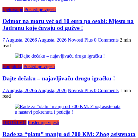
Ljetovanje
Poslednje vijesti
Odmor na moru već od 10 eura po osobi: Mjesto na
Jadranu koje čuvaju od gužve !
7 Augusta, 2026
6 Augusta, 2026
Novosti Plus
0 Comments
2 min
read
Banjaluka
Poslednje vijesti
Dajte dečaku – najavljivaču drugu igračku !
7 Augusta, 2026
6 Augusta, 2026
Novosti Plus
0 Comments
1 min
read
DRUŠTVO
Poslednje vijesti
Rade za “platu” manju od 700 KM: Zbog asistenata