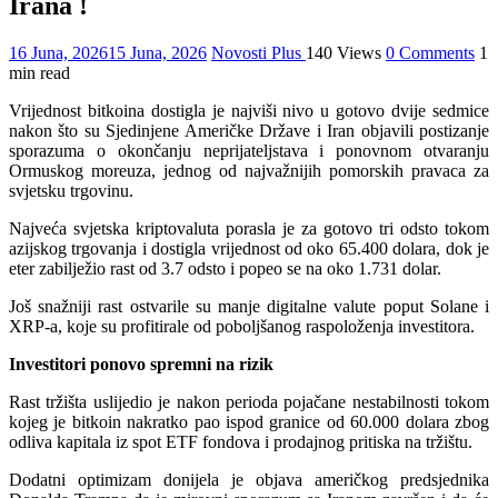
Irana !
16 Juna, 2026
15 Juna, 2026
Novosti Plus
140 Views
0 Comments
1
min read
Vrijednost bitkoina dostigla je najviši nivo u gotovo dvije sedmice
nakon što su Sjedinjene Američke Države i Iran objavili postizanje
sporazuma o okončanju neprijateljstava i ponovnom otvaranju
Ormuskog moreuza, jednog od najvažnijih pomorskih pravaca za
svjetsku trgovinu.
Najveća svjetska kriptovaluta porasla je za gotovo tri odsto tokom
azijskog trgovanja i dostigla vrijednost od oko 65.400 dolara, dok je
eter zabilježio rast od 3.7 odsto i popeo se na oko 1.731 dolar.
Još snažniji rast ostvarile su manje digitalne valute poput Solane i
XRP-a, koje su profitirale od poboljšanog raspoloženja investitora.
Investitori ponovo spremni na rizik
Rast tržišta uslijedio je nakon perioda pojačane nestabilnosti tokom
kojeg je bitkoin nakratko pao ispod granice od 60.000 dolara zbog
odliva kapitala iz spot ETF fondova i prodajnog pritiska na tržištu.
Dodatni optimizam donijela je objava američkog predsjednika