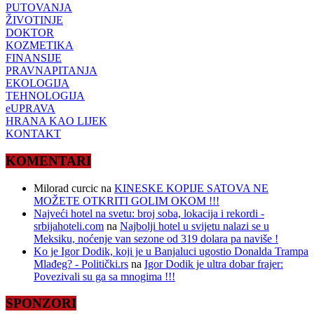
PUTOVANJA
ŽIVOTINJE
DOKTOR
KOZMETIKA
FINANSIJE
PRAVNAPITANJA
EKOLOGIJA
TEHNOLOGIJA
eUPRAVA
HRANA KAO LIJEK
KONTAKT
KOMENTARI
Milorad curcic
na
KINESKE KOPIJE SATOVA NE
MOŽETE OTKRITI GOLIM OKOM !!!
Najveći hotel na svetu: broj soba, lokacija i rekordi -
srbijahoteli.com
na
Najbolji hotel u svijetu nalazi se u
Meksiku, noćenje van sezone od 319 dolara pa naviše !
Ko je Igor Dodik, koji je u Banjaluci ugostio Donalda Trampa
Mlađeg? - Politički.rs
na
Igor Dodik je ultra dobar frajer:
Povezivali su ga sa mnogima !!!
SPONZORI