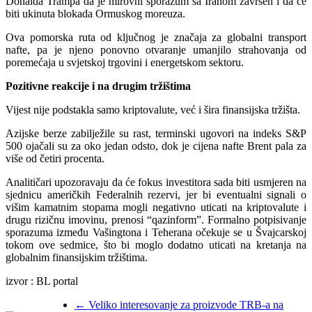
Donalda Trampa da je mirovni sporazum sa Iranom završen i da će
biti ukinuta blokada Ormuskog moreuza.
Ova pomorska ruta od ključnog je značaja za globalni transport
nafte, pa je njeno ponovno otvaranje umanjilo strahovanja od
poremećaja u svjetskoj trgovini i energetskom sektoru.
Pozitivne reakcije i na drugim tržištima
Vijest nije podstakla samo kriptovalute, već i šira finansijska tržišta.
Azijske berze zabilježile su rast, terminski ugovori na indeks S&P
500 ojačali su za oko jedan odsto, dok je cijena nafte Brent pala za
više od četiri procenta.
Analitičari upozoravaju da će fokus investitora sada biti usmjeren na
sjednicu američkih Federalnih rezervi, jer bi eventualni signali o
višim kamatnim stopama mogli negativno uticati na kriptovalute i
drugu rizičnu imovinu, prenosi “qazinform”. Formalno potpisivanje
sporazuma između Vašingtona i Teherana očekuje se u Švajcarskoj
tokom ove sedmice, što bi moglo dodatno uticati na kretanja na
globalnim finansijskim tržištima.
izvor : BL portal
←
Veliko interesovanje za proizvode TRB-a na