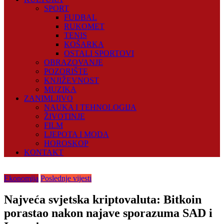
SPORT
FUDBAL
RUKOMET
TENIS
KOŠARKA
OSTALI SPORTOVI
OBRAZOVANJE
POZORIŠTE
KNJIŽEVNOST
MUZIKA
ZANIMLJIVO
NAUKA I TEHNOLOGIJA
ŽIVOTINJE
FILM
LJEPOTA I MODA
HOROSKOP
KONTAKT
Ekonomija
Poslednje vijesti
Najveća svjetska kriptovaluta: Bitkoin
porastao nakon najave sporazuma SAD i