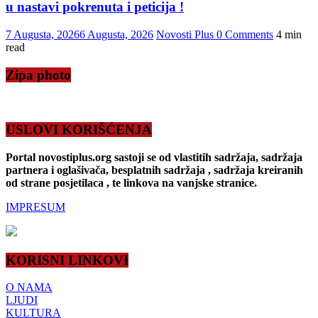
u nastavi pokrenuta i peticija !
7 Augusta, 2026
6 Augusta, 2026
Novosti Plus
0 Comments
4 min
read
Zipa photo
USLOVI KORIŠĆENJA
Portal novostiplus.org sastoji se od vlastitih sadržaja, sadržaja
partnera i oglašivača, besplatnih sadržaja , sadržaja kreiranih
od strane posjetilaca , te linkova na vanjske stranice.
IMPRESUM
KORISNI LINKOVI
O NAMA
LJUDI
KULTURA