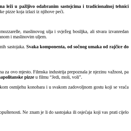
na leži u pažljivo odabranim sastojcima i tradicionalnoj tehnici
ke pizze koja izlazi iz njihove peći.
ozzarelle, maslinovog ulja i svježeg bosiljka, ali stvara izvanredan
ganom i maslinovim uljem.
inih sastojaka.
Svaka komponenta, od sočnog umaka od rajčice do
na za ovo mjesto. Filmska industrija prepoznala je njezinu važnost, pa
napolitanske pizze
u filmu “Jedi, moli, voli”.
svakom osmijehu konobara i u svakom zadovoljnom gostu koji se vraća
puštenosti. Ne znam je li do sastojaka ili osjećaja koji vas prati cijelo