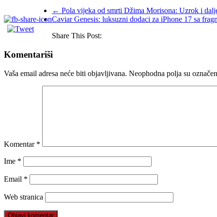
←
Pola vijeka od smrti Džima Morisona: Uzrok i dalje 
Caviar Genesis: luksuzni dodaci za iPhone 17 sa fra
Share This Post:
Komentariši
Vaša email adresa neće biti objavljivana.
Neophodna polja su označe
Komentar
*
Ime
*
Email
*
Web stranica