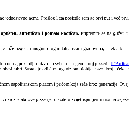
edine jednostavno nema. Prošlog ljeta posjetila sam ga prvi put i već prvi
 opušten, autentičan i pomalo kaotičan.
Pripremite se na gužvu u
dalje niže nego u mnogim drugim talijanskim gradovima, a rekla bih i
nu od najpoznatijih pizza na svijetu u legendarnoj pizzeriji
L’Antica
 obeshrabri. Sustav je odlično organiziran, dobijete svoj broj i čekate
entičnom napolitanskom pizzom i pričom koja seže kroz generacije. Ovaj
jući kroz vrata ove pizzerije, ulazite u svijet ispunjen mirisima svježe