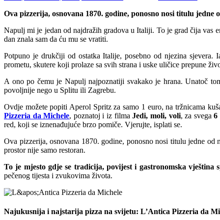
Ova pizzerija, osnovana 1870. godine, ponosno nosi titulu jedne od 
Napulj mi je jedan od najdražih gradova u Italiji. To je grad čija vas en
dan znala sam da ću mu se vratiti.
Potpuno je drukčiji od ostatka Italije, posebno od njezina sjevera. 
prometu, skutere koji prolaze sa svih strana i uske uličice prepune ži
A ono po čemu je Napulj najpoznatiji svakako je hrana. Unatoč tome 
povoljnije nego u Splitu ili Zagrebu.
Ovdje možete popiti Aperol Spritz za samo 1 euro, na tržnicama kušati
Pizzeria da Michele
, poznatoj i iz filma
Jedi, moli, voli
, za svega
6
red, koji se iznenađujuće brzo pomiče. Vjerujte, isplati se.
Ova pizzerija, osnovana 1870. godine, ponosno nosi titulu jedne od na
prostor nije samo restoran.
To je mjesto gdje se tradicija, povijest i gastronomska vještina 
pečenog tijesta i zvukovima života.
Najukusnija i najstarija pizza na svijetu: L’Antica Pizzeria da M