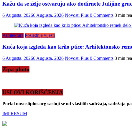
Kažu da se želje ostvaruju ako dodirnete Julijine grud
6 Augusta, 2026
6 Augusta, 2026
Novosti Plus
0 Comments
3 min re
Arhitektura
Poslednje vijesti
Kuća koja izgleda kao krilo ptice: Arhitektonsko reme
6 Augusta, 2026
6 Augusta, 2026
Novosti Plus
0 Comments
3 min re
Zipa photo
USLOVI KORIŠĆENJA
Portal novostiplus.org sastoji se od vlastitih sadržaja, sadržaja p
IMPRESUM