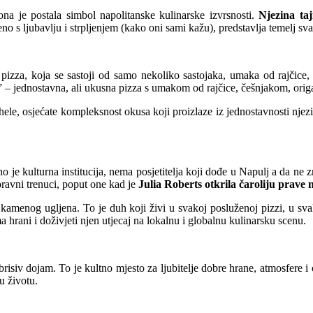
ona je postala simbol napolitanske kulinarske izvrsnosti.
Njezina taj
đeno s ljubavlju i strpljenjem (kako oni sami kažu), predstavlja temelj sva
izza, koja se sastoji od samo nekoliko sastojaka, umaka od rajčice, m
a” – jednostavna, ali ukusna pizza s umakom od rajčice, češnjakom, ori
ele, osjećate kompleksnost okusa koji proizlaze iz jednostavnosti njez
 je kulturna institucija, nema posjetitelja koji dođe u Napulj a da ne z
oravni trenuci, poput one kad je
Julia Roberts otkrila čaroliju prave 
od kamenog ugljena. To je duh koji živi u svakoj posluženoj pizzi, u 
ma hrani i doživjeti njen utjecaj na lokalnu i globalnu kulinarsku scenu.
risiv dojam. To je kultno mjesto za ljubitelje dobre hrane, atmosfere i o
u životu.