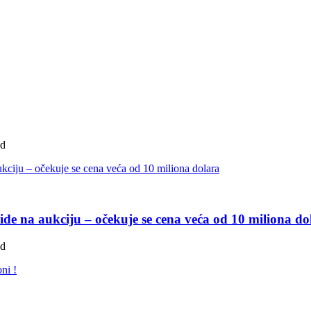
ad
de na aukciju – očekuje se cena veća od 10 miliona do
ad