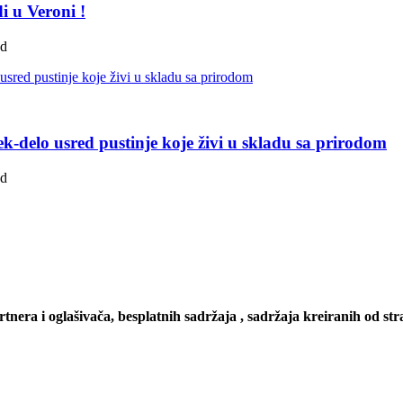
i u Veroni !
ad
k-delo usred pustinje koje živi u skladu sa prirodom
ad
artnera i oglašivača, besplatnih sadržaja , sadržaja kreiranih od stra