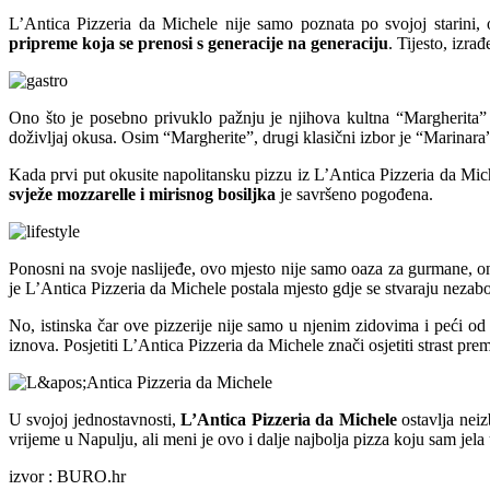
L’Antica Pizzeria da Michele nije samo poznata po svojoj starini, 
pripreme koja se prenosi s generacije na generaciju
. Tijesto, izra
Ono što je posebno privuklo pažnju je njihova kultna “Margherita” p
doživljaj okusa. Osim “Margherite”, drugi klasični izbor je “Marinar
Kada prvi put okusite napolitansku pizzu iz L’Antica Pizzeria da Mich
svježe mozzarelle i mirisnog bosiljka
je savršeno pogođena.
Ponosni na svoje naslijeđe, ovo mjesto nije samo oaza za gurmane, ono
je L’Antica Pizzeria da Michele postala mjesto gdje se stvaraju nezab
No, istinska čar ove pizzerije nije samo u njenim zidovima i peći 
iznova. Posjetiti L’Antica Pizzeria da Michele znači osjetiti strast pre
U svojoj jednostavnosti,
L’Antica Pizzeria da Michele
ostavlja neizb
vrijeme u Napulju, ali meni je ovo i dalje najbolja pizza koju sam jela 
izvor : BURO.hr