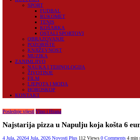
SPORT
FUDBAL
RUKOMET
TENIS
KOŠARKA
OSTALI SPORTOVI
OBRAZOVANJE
POZORIŠTE
KNJIŽEVNOST
MUZIKA
ZANIMLJIVO
NAUKA I TEHNOLOGIJA
ŽIVOTINJE
FILM
LJEPOTA I MODA
HOROSKOP
KONTAKT
Poslednje vijesti
Vino i Hrana
Najstarija pizza u Napulju koja košta 6 eur
4 Jula, 2026
4 Jula, 2026
Novosti Plus
112 Views
0 Comments
4 min 