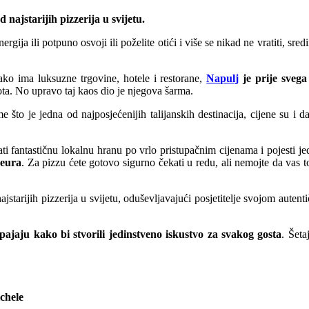
najstarijih pizzerija u svijetu.
ergija ili potpuno osvoji ili poželite otići i više se nikad ne vratiti, sr
Iako ima luksuzne trgovine, hotele i restorane,
Napulj
je prije svega
vota. No upravo taj kaos dio je njegova šarma.
što je jedna od najposjećenijih talijanskih destinacija, cijene su i 
 fantastičnu lokalnu hranu po vrlo pristupačnim cijenama i pojesti jed
 eura
. Za pizzu ćete gotovo sigurno čekati u redu, ali nemojte da vas to
jstarijih pizzerija u svijetu, oduševljavajući posjetitelje svojom aut
spajaju kako bi stvorili jedinstveno iskustvo za svakog gosta
. Šeta
ichele