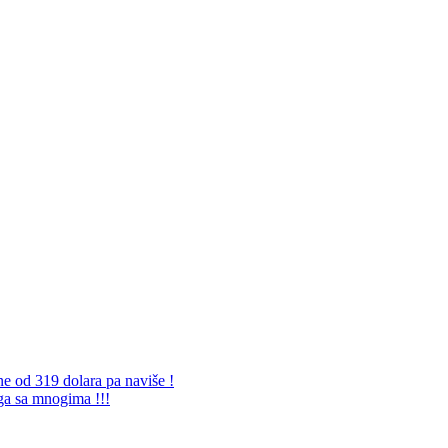
ne od 319 dolara pa naviše !
 ga sa mnogima !!!