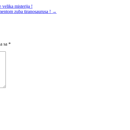
velika misterija !
gmentom zuba tiranosaurusa !
→
na sa
*