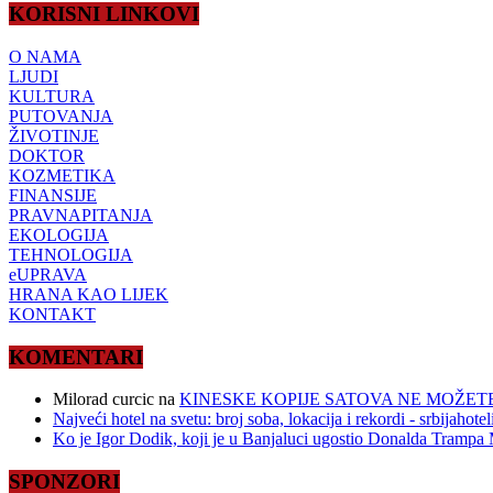
KORISNI LINKOVI
O NAMA
LJUDI
KULTURA
PUTOVANJA
ŽIVOTINJE
DOKTOR
KOZMETIKA
FINANSIJE
PRAVNAPITANJA
EKOLOGIJA
TEHNOLOGIJA
eUPRAVA
HRANA KAO LIJEK
KONTAKT
KOMENTARI
Milorad curcic
na
KINESKE KOPIJE SATOVA NE MOŽETE
Najveći hotel na svetu: broj soba, lokacija i rekordi - srbijahote
Ko je Igor Dodik, koji je u Banjaluci ugostio Donalda Trampa M
SPONZORI