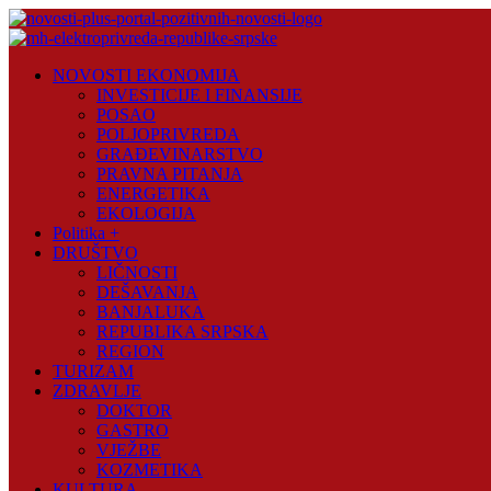
Skip
to
content
Novosti
NOVOSTI EKONOMIJA
Plus
INVESTICIJE I FINANSIJE
POSAO
Portal
POLJOPRIVREDA
pozitivnih
GRAĐEVINARSTVO
vijesti
PRAVNA PITANJA
ENERGETIKA
EKOLOGIJA
Politika +
DRUŠTVO
LIČNOSTI
DEŠAVANJA
BANJALUKA
REPUBLIKA SRPSKA
REGION
TURIZAM
ZDRAVLJE
DOKTOR
GASTRO
VJEŽBE
KOZMETIKA
KULTURA