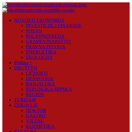
Skip
to
content
Novosti
NOVOSTI EKONOMIJA
Plus
INVESTICIJE I FINANSIJE
POSAO
Portal
POLJOPRIVREDA
pozitivnih
GRAĐEVINARSTVO
vijesti
PRAVNA PITANJA
ENERGETIKA
EKOLOGIJA
Politika +
DRUŠTVO
LIČNOSTI
DEŠAVANJA
BANJALUKA
REPUBLIKA SRPSKA
REGION
TURIZAM
ZDRAVLJE
DOKTOR
GASTRO
VJEŽBE
KOZMETIKA
KULTURA