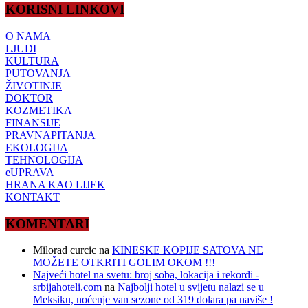
KORISNI LINKOVI
O NAMA
LJUDI
KULTURA
PUTOVANJA
ŽIVOTINJE
DOKTOR
KOZMETIKA
FINANSIJE
PRAVNAPITANJA
EKOLOGIJA
TEHNOLOGIJA
eUPRAVA
HRANA KAO LIJEK
KONTAKT
KOMENTARI
Milorad curcic
na
KINESKE KOPIJE SATOVA NE
MOŽETE OTKRITI GOLIM OKOM !!!
Najveći hotel na svetu: broj soba, lokacija i rekordi -
srbijahoteli.com
na
Najbolji hotel u svijetu nalazi se u
Meksiku, noćenje van sezone od 319 dolara pa naviše !