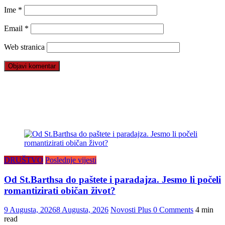
Ime
*
Email
*
Web stranica
DRUŠTVO
Poslednje vijesti
Od St.Barthsa do paštete i paradajza. Jesmo li počeli
romantizirati običan život?
9 Augusta, 2026
8 Augusta, 2026
Novosti Plus
0 Comments
4 min
read