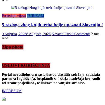
Poslednje vijesti
TURIZAM
5 razloga zbog kojih treba bolje upoznati Sloveniju !
9 Augusta, 2026
8 Augusta, 2026
Novosti Plus
0 Comments
2 min
read
Zipa photo
USLOVI KORIŠĆENJA
Portal novostiplus.org sastoji se od vlastitih sadržaja, sadržaja
partnera i oglašivača, besplatnih sadržaja , sadržaja kreiranih
od strane posjetilaca , te linkova na vanjske stranice.
IMPRESUM