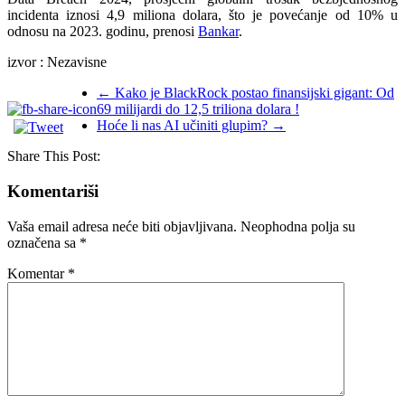
incidenta iznosi 4,9 miliona dolara, što je povećanje od 10% u
odnosu na 2023. godinu, prenosi
Bankar
.
izvor : Nezavisne
←
Kako je BlackRock postao finansijski gigant: Od
69 milijardi do 12,5 triliona dolara !
Hoće li nas AI učiniti glupim?
→
Share This Post:
Komentariši
Vaša email adresa neće biti objavljivana.
Neophodna polja su
označena sa
*
Komentar
*