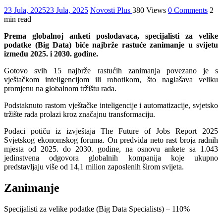
23 Jula, 2025
23 Jula, 2025
Novosti Plus
380 Views
0 Comments
2
min read
Prema globalnoj anketi poslodavaca, specijalisti za velike
podatke (Big Data) biće najbrže rastuće zanimanje u svijetu
između 2025. i 2030. godine.
Gotovo svih 15 najbrže rastućih zanimanja povezano je s
vještačkom inteligencijom ili robotikom, što naglašava veliku
promjenu na globalnom tržištu rada.
Podstaknuto rastom vještačke inteligencije i automatizacije, svjetsko
tržište rada prolazi kroz značajnu transformaciju.
Podaci potiču iz izvještaja The Future of Jobs Report 2025
Svjetskog ekonomskog foruma. On predviđa neto rast broja radnih
mjesta od 2025. do 2030. godine, na osnovu ankete sa 1.043
jedinstvena odgovora globalnih kompanija koje ukupno
predstavljaju više od 14,1 milion zaposlenih širom svijeta.
Zanimanje
Specijalisti za velike podatke (Big Data Specialists) – 110%