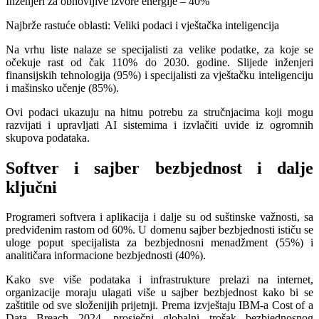
Inženjeri za obnovljive izvore energije – 40%
Najbrže rastuće oblasti: Veliki podaci i vještačka inteligencija
Na vrhu liste nalaze se specijalisti za velike podatke, za koje se
očekuje rast od čak 110% do 2030. godine. Slijede inženjeri
finansijskih tehnologija (95%) i specijalisti za vještačku inteligenciju
i mašinsko učenje (85%).
Ovi podaci ukazuju na hitnu potrebu za stručnjacima koji mogu
razvijati i upravljati AI sistemima i izvlačiti uvide iz ogromnih
skupova podataka.
Softver i sajber bezbjednost i dalje
ključni
Programeri softvera i aplikacija i dalje su od suštinske važnosti, sa
predviđenim rastom od 60%. U domenu sajber bezbjednosti ističu se
uloge poput specijalista za bezbjednosni menadžment (55%) i
analitičara informacione bezbjednosti (40%).
Kako sve više podataka i infrastrukture prelazi na internet,
organizacije moraju ulagati više u sajber bezbjednost kako bi se
zaštitile od sve složenijih prijetnji. Prema izvještaju IBM-a Cost of a
Data Breach 2024, prosječni globalni trošak bezbjednosnog