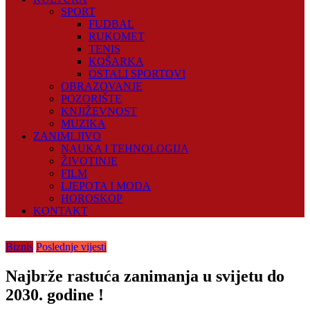
SPORT
FUDBAL
RUKOMET
TENIS
KOŠARKA
OSTALI SPORTOVI
OBRAZOVANJE
POZORIŠTE
KNJIŽEVNOST
MUZIKA
ZANIMLJIVO
NAUKA I TEHNOLOGIJA
ŽIVOTINJE
FILM
LJEPOTA I MODA
HOROSKOP
KONTAKT
Biznis
Poslednje vijesti
Najbrže rastuća zanimanja u svijetu do
2030. godine !