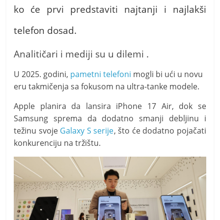
t
ko će prvi predstaviti najtanji i najlakši
i
telefon dosad.
v
n
Analitičari i mediji su u dilemi .
i
h
U 2025. godini,
pametni telefoni
mogli bi ući u novu
v
eru takmičenja sa fokusom na ultra-tanke modele.
i
Apple planira da lansira iPhone 17 Air, dok se
j
Samsung sprema da dodatno smanji debljinu i
e
težinu svoje
Galaxy S serije
, što će dodatno pojačati
s
konkurenciju na tržištu.
t
i