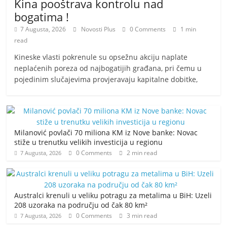
Kina pooštrava kontrolu nad
bogatima !
7 Augusta, 2026
Novosti Plus
0 Comments
1 min
read
​Kineske vlasti pokrenule su opsežnu akciju naplate
neplaćenih poreza od najbogatijih građana, pri čemu u
pojedinim slučajevima provjeravaju kapitalne dobitke,
Milanović povlači 70 miliona KM iz Nove banke: Novac
stiže u trenutku velikih investicija u regionu
0 Comments
2 min read
7 Augusta, 2026
Australci krenuli u veliku potragu za metalima u BiH: Uzeli
208 uzoraka na području od čak 80 km²
0 Comments
3 min read
7 Augusta, 2026