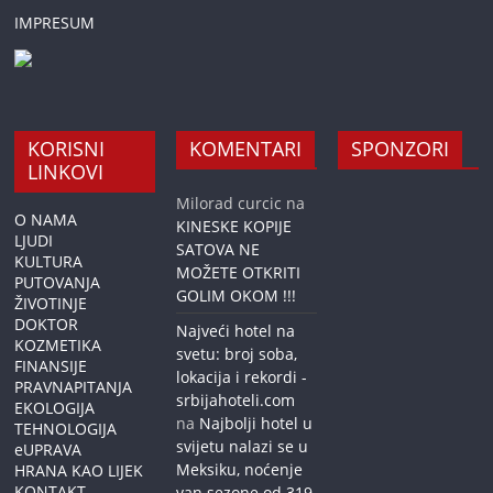
IMPRESUM
KORISNI
KOMENTARI
SPONZORI
LINKOVI
Milorad curcic
na
O NAMA
KINESKE KOPIJE
LJUDI
SATOVA NE
KULTURA
MOŽETE OTKRITI
PUTOVANJA
GOLIM OKOM !!!
ŽIVOTINJE
DOKTOR
Najveći hotel na
KOZMETIKA
svetu: broj soba,
FINANSIJE
lokacija i rekordi -
PRAVNAPITANJA
srbijahoteli.com
EKOLOGIJA
na
Najbolji hotel u
TEHNOLOGIJA
svijetu nalazi se u
eUPRAVA
Meksiku, noćenje
HRANA KAO LIJEK
KONTAKT
van sezone od 319