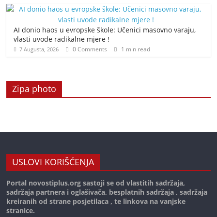
AI donio haos u evropske škole: Učenici masovno varaju,
vlasti uvode radikalne mjere !
0 Comments
1 min read
7 Augusta, 2026
Zipa photo
USLOVI KORIŠĆENJA
Portal novostiplus.org sastoji se od vlastitih sadržaja,
sadržaja partnera i oglašivača, besplatnih sadržaja , sadržaja
kreiranih od strane posjetilaca , te linkova na vanjske
stranice.