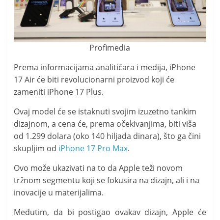
Profimedia
Prema informacijama analitičara i medija, iPhone
17 Air će biti revolucionarni proizvod koji će
zameniti iPhone 17 Plus.
Ovaj model će se istaknuti svojim izuzetno tankim
dizajnom, a cena će, prema očekivanjima, biti viša
od 1.299 dolara (oko 140 hiljada dinara), što ga čini
skupljim od
iPhone 17 Pro Max
.
Ovo može ukazivati na to da Apple teži novom
tržnom segmentu koji se fokusira na dizajn, ali i na
inovacije u materijalima.
Međutim, da bi postigao ovakav dizajn, Apple će