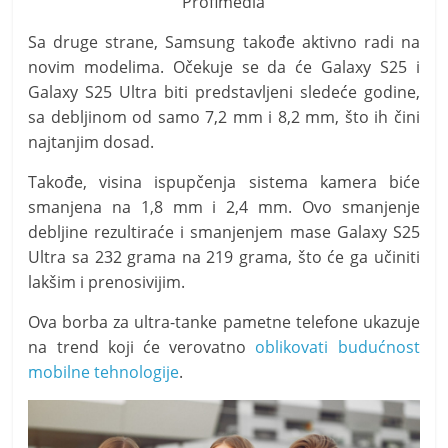
Profimedia
Sa druge strane, Samsung takođe aktivno radi na
novim modelima. Očekuje se da će Galaxy S25 i
Galaxy S25 Ultra biti predstavljeni sledeće godine,
sa debljinom od samo 7,2 mm i 8,2 mm, što ih čini
najtanjim dosad.
Takođe, visina ispupčenja sistema kamera biće
smanjena na 1,8 mm i 2,4 mm. Ovo smanjenje
debljine rezultiraće i smanjenjem mase Galaxy S25
Ultra sa 232 grama na 219 grama, što će ga učiniti
lakšim i prenosivijim.
Ova borba za ultra-tanke pametne telefone ukazuje
na trend koji će verovatno
oblikovati budućnost
mobilne tehnologije
.