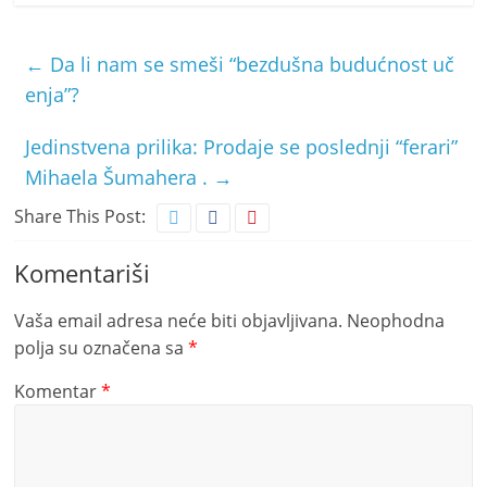
←
Da li nam se smeši “bezdušna budućnost uč
enja”?
Jedinstvena prilika: Prodaje se poslednji “ferari”
Mihaela Šumahera .
→
Share This Post:
Komentariši
Vaša email adresa neće biti objavljivana.
Neophodna
polja su označena sa
*
Komentar
*