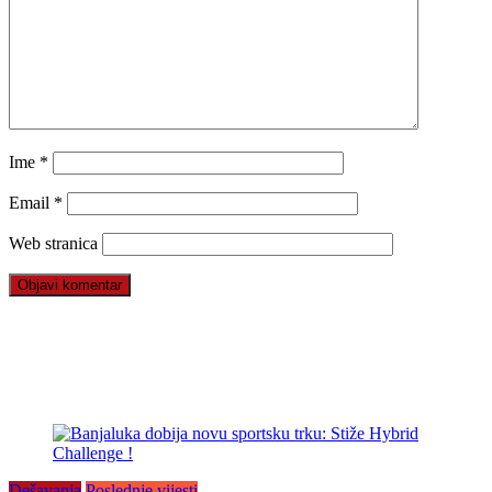
Ime
*
Email
*
Web stranica
Dešavanja
Poslednje vijesti