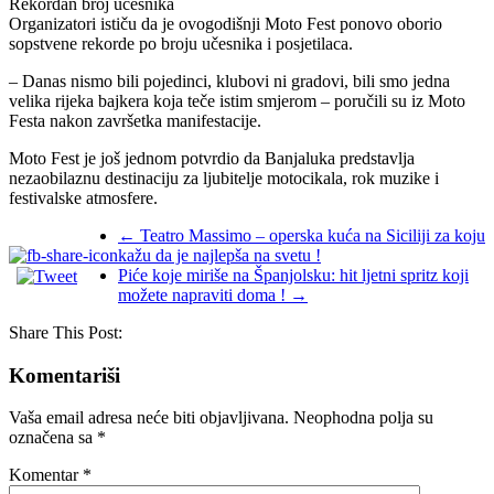
Rekordan broj učesnika
Organizatori ističu da je ovogodišnji Moto Fest ponovo oborio
sopstvene rekorde po broju učesnika i posjetilaca.
– Danas nismo bili pojedinci, klubovi ni gradovi, bili smo jedna
velika rijeka bajkera koja teče istim smjerom – poručili su iz Moto
Festa nakon završetka manifestacije.
Moto Fest je još jednom potvrdio da Banjaluka predstavlja
nezaobilaznu destinaciju za ljubitelje motocikala, rok muzike i
festivalske atmosfere.
←
Teatro Massimo – operska kuća na Siciliji za koju
kažu da je najlepša na svetu !
Piće koje miriše na Španjolsku: hit ljetni spritz koji
možete napraviti doma !
→
Share This Post:
Komentariši
Vaša email adresa neće biti objavljivana.
Neophodna polja su
označena sa
*
Komentar
*