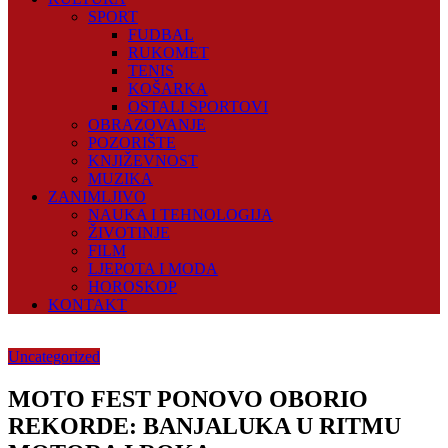
SPORT
FUDBAL
RUKOMET
TENIS
KOŠARKA
OSTALI SPORTOVI
OBRAZOVANJE
POZORIŠTE
KNJIŽEVNOST
MUZIKA
ZANIMLJIVO
NAUKA I TEHNOLOGIJA
ŽIVOTINJE
FILM
LJEPOTA I MODA
HOROSKOP
KONTAKT
Uncategorized
MOTO FEST PONOVO OBORIO
REKORDE: BANJALUKA U RITMU