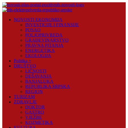
Skip
to
content
Novosti
NOVOSTI EKONOMIJA
Plus
INVESTICIJE I FINANSIJE
POSAO
Portal
POLJOPRIVREDA
pozitivnih
GRAĐEVINARSTVO
vijesti
PRAVNA PITANJA
ENERGETIKA
EKOLOGIJA
Politika +
DRUŠTVO
LIČNOSTI
DEŠAVANJA
BANJALUKA
REPUBLIKA SRPSKA
REGION
TURIZAM
ZDRAVLJE
DOKTOR
GASTRO
VJEŽBE
KOZMETIKA
KULTURA