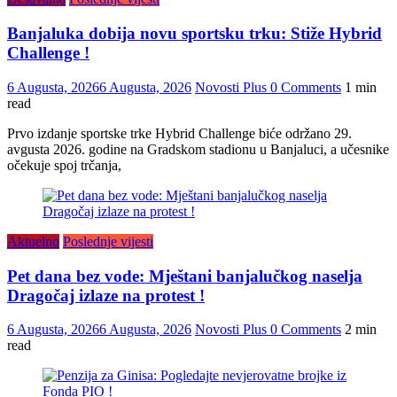
Banjaluka dobija novu sportsku trku: Stiže Hybrid
Challenge !
6 Augusta, 2026
6 Augusta, 2026
Novosti Plus
0 Comments
1 min
read
Prvo izdanje sportske trke Hybrid Challenge biće održano 29.
avgusta 2026. godine na Gradskom stadionu u Banjaluci, a učesnike
očekuje spoj trčanja,
Aktuelno
Poslednje vijesti
Pet dana bez vode: Mještani banjalučkog naselja
Dragočaj izlaze na protest !
6 Augusta, 2026
6 Augusta, 2026
Novosti Plus
0 Comments
2 min
read