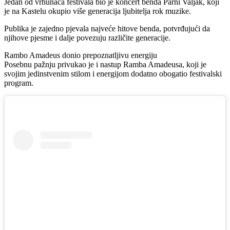
Jedan od vrhunaca festivala bio je koncert benda Parni Valjak, koji
je na Kastelu okupio više generacija ljubitelja rok muzike.
Publika je zajedno pjevala najveće hitove benda, potvrđujući da
njihove pjesme i dalje povezuju različite generacije.
Rambo Amadeus donio prepoznatljivu energiju
Posebnu pažnju privukao je i nastup Ramba Amadeusa, koji je
svojim jedinstvenim stilom i energijom dodatno obogatio festivalski
program.