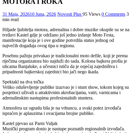
MOTORA I ROKA
31 Maja, 2026
10 Juna, 2026
Novosti Plus
95 Views
0 Comments
3
min read
Hiljade ljubitelja motora, adrenalina i dobre muzike okupile su se na
tvrđavi Kastel gdje je održano još jedno izdanje Moto Festa,
manifestacije koja je i ove godine potvrdila status jednog od
najvećih događaja ovog tipa u regionu.
Posebnu pažnju privukao je tradicionalni moto defile, koji je prema
riječima organizatora bio najduži do sada. Kolona bajkera prošla je
ulicama Banjaluke, a učesnici ističu da je osjećaj zajedništva i
pripadnosti bajkerskoj zajednici bio jači nego ikada.
Spektakl na dva točka
Veliko oduševljenje publike izazvao je i stunt show, tokom kojeg su
posjetioci uživali u atraktivnim akrobacijama, vatri, varnicama i
adrenalinskim nastupima profesionalnih stuntera.
Atmosfera uz ogradu bila je na vrhuncu, a svaki potez izvođača
ispraćen je aplauzima i ovacijama brojne publike.
Kastel pjevao uz Parni Valjak
Muzički program donio je nastupe poznatih regionalnih izvođača.