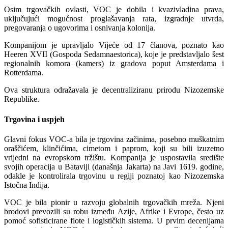
Osim trgovačkih ovlasti, VOC je dobila i kvazivladina prava,
uključujući mogućnost proglašavanja rata, izgradnje utvrda,
pregovaranja o ugovorima i osnivanja kolonija.
Kompanijom je upravljalo Vijeće od 17 članova, poznato kao
Heeren XVII (Gospoda Sedamnaestorica), koje je predstavljalo šest
regionalnih komora (kamers) iz gradova poput Amsterdama i
Rotterdama.
Ova struktura odražavala je decentraliziranu prirodu Nizozemske
Republike.
Trgovina i uspjeh
Glavni fokus VOC-a bila je trgovina začinima, posebno muškatnim
oraščićem, klinčićima, cimetom i paprom, koji su bili izuzetno
vrijedni na evropskom tržištu. Kompanija je uspostavila središte
svojih operacija u Bataviji (današnja Jakarta) na Javi 1619. godine,
odakle je kontrolirala trgovinu u regiji poznatoj kao Nizozemska
Istočna Indija.
VOC je bila pionir u razvoju globalnih trgovačkih mreža. Njeni
brodovi prevozili su robu između Azije, Afrike i Evrope, često uz
pomoć sofisticirane flote i logističkih sistema. U prvim decenijama