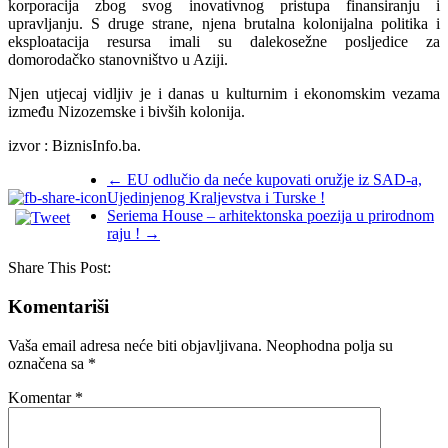
korporacija zbog svog inovativnog pristupa finansiranju i
upravljanju. S druge strane, njena brutalna kolonijalna politika i
eksploatacija resursa imali su dalekosežne posljedice za
domorodačko stanovništvo u Aziji.
Njen utjecaj vidljiv je i danas u kulturnim i ekonomskim vezama
između Nizozemske i bivših kolonija.
izvor : BiznisInfo.ba.
←
EU odlučio da neće kupovati oružje iz SAD-a,
Ujedinjenog Kraljevstva i Turske !
Seriema House – arhitektonska poezija u prirodnom
raju !
→
Share This Post:
Komentariši
Vaša email adresa neće biti objavljivana.
Neophodna polja su
označena sa
*
Komentar
*