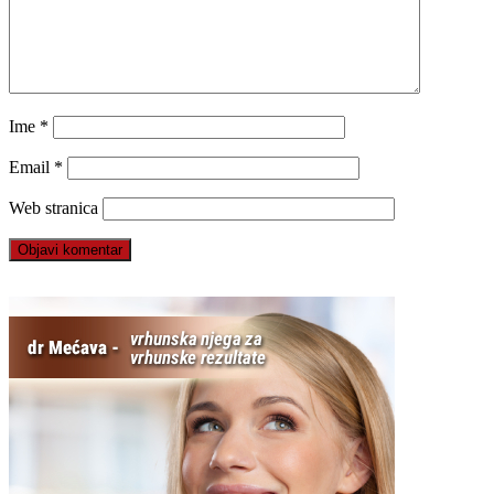
Ime
*
Email
*
Web stranica