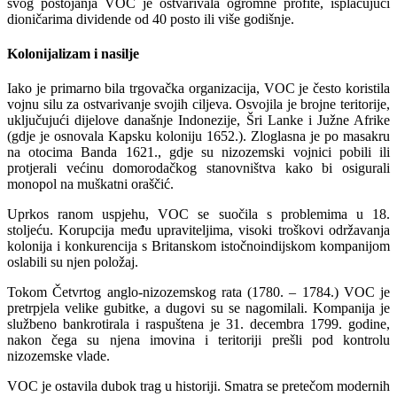
svog postojanja VOC je ostvarivala ogromne profite, isplaćujući
dioničarima dividende od 40 posto ili više godišnje.
Kolonijalizam i nasilje
Iako je primarno bila trgovačka organizacija, VOC je često koristila
vojnu silu za ostvarivanje svojih ciljeva. Osvojila je brojne teritorije,
uključujući dijelove današnje Indonezije, Šri Lanke i Južne Afrike
(gdje je osnovala Kapsku koloniju 1652.). Zloglasna je po masakru
na otocima Banda 1621., gdje su nizozemski vojnici pobili ili
protjerali većinu domorodačkog stanovništva kako bi osigurali
monopol na muškatni oraščić.
Uprkos ranom uspjehu, VOC se suočila s problemima u 18.
stoljeću. Korupcija među upraviteljima, visoki troškovi održavanja
kolonija i konkurencija s Britanskom istočnoindijskom kompanijom
oslabili su njen položaj.
Tokom Četvrtog anglo-nizozemskog rata (1780. – 1784.) VOC je
pretrpjela velike gubitke, a dugovi su se nagomilali. Kompanija je
službeno bankrotirala i raspuštena je 31. decembra 1799. godine,
nakon čega su njena imovina i teritoriji prešli pod kontrolu
nizozemske vlade.
VOC je ostavila dubok trag u historiji. Smatra se pretečom modernih