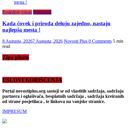
Poslednje vijesti
Putovanja
Kada čovek i priroda deluju zajedno, nastaju
najlepša mesta !
8 Augusta, 2026
7 Augusta, 2026
Novosti Plus
0 Comments
5 min
read
Zipa photo
USLOVI KORIŠĆENJA
Portal novostiplus.org sastoji se od vlastitih sadržaja, sadržaja
partnera i oglašivača, besplatnih sadržaja , sadržaja kreiranih
od strane posjetilaca , te linkova na vanjske stranice.
IMPRESUM