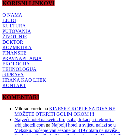
KORISNI LINKOVI
O NAMA
LJUDI
KULTURA
PUTOVANJA
ŽIVOTINJE
DOKTOR
KOZMETIKA
FINANSIJE
PRAVNAPITANJA
EKOLOGIJA
TEHNOLOGIJA
eUPRAVA
HRANA KAO LIJEK
KONTAKT
KOMENTARI
Milorad curcic
na
KINESKE KOPIJE SATOVA NE
MOŽETE OTKRITI GOLIM OKOM !!!
Najveći hotel na svetu: broj soba, lokacija i rekordi -
srbijahoteli.com
na
Najbolji hotel u svijetu nalazi se u
Meksiku, noćenje van sezone od 319 dolara pa naviše !