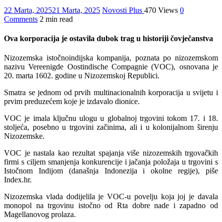
22 Marta, 2025
21 Marta, 2025
Novosti Plus
470 Views
0
Comments
2 min read
Ova korporacija je ostavila dubok trag u historiji čovječanstva
Nizozemska istočnoindijska kompanija, poznata po nizozemskom
nazivu Vereenigde Oostindische Compagnie (VOC), osnovana je
20. marta 1602. godine u Nizozemskoj Republici.
Smatra se jednom od prvih multinacionalnih korporacija u svijetu i
prvim preduzećem koje je izdavalo dionice.
VOC je imala ključnu ulogu u globalnoj trgovini tokom 17. i 18.
stoljeća, posebno u trgovini začinima, ali i u kolonijalnom širenju
Nizozemske.
VOC je nastala kao rezultat spajanja više nizozemskih trgovačkih
firmi s ciljem smanjenja konkurencije i jačanja položaja u trgovini s
Istočnom Indijom (današnja Indonezija i okolne regije), piše
Index.hr.
Nizozemska vlada dodijelila je VOC-u povelju koja joj je davala
monopol na trgovinu istočno od Rta dobre nade i zapadno od
Magellanovog prolaza.