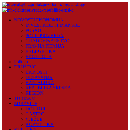
Skip
to
content
Novosti
NOVOSTI EKONOMIJA
Plus
INVESTICIJE I FINANSIJE
POSAO
Portal
POLJOPRIVREDA
pozitivnih
GRAĐEVINARSTVO
vijesti
PRAVNA PITANJA
ENERGETIKA
EKOLOGIJA
Politika +
DRUŠTVO
LIČNOSTI
DEŠAVANJA
BANJALUKA
REPUBLIKA SRPSKA
REGION
TURIZAM
ZDRAVLJE
DOKTOR
GASTRO
VJEŽBE
KOZMETIKA
KULTURA