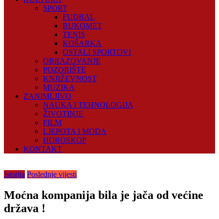
SPORT
FUDBAL
RUKOMET
TENIS
KOŠARKA
OSTALI SPORTOVI
OBRAZOVANJE
POZORIŠTE
KNJIŽEVNOST
MUZIKA
ZANIMLJIVO
NAUKA I TEHNOLOGIJA
ŽIVOTINJE
FILM
LJEPOTA I MODA
HOROSKOP
KONTAKT
Istorija
Poslednje vijesti
Moćna kompanija bila je jača od većine
država !