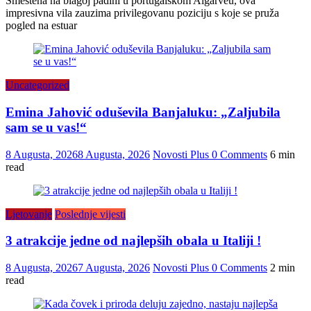
Smeštena na blagoj padini u portugalskom Algarveu, ova
impresivna vila zauzima privilegovanu poziciju s koje se pruža
pogled na estuar
Uncategorized
Emina Jahović oduševila Banjaluku: „Zaljubila
sam se u vas!“
8 Augusta, 2026
8 Augusta, 2026
Novosti Plus
0 Comments
6 min
read
Ljetovanje
Poslednje vijesti
3 atrakcije jedne od najlepših obala u Italiji !
8 Augusta, 2026
7 Augusta, 2026
Novosti Plus
0 Comments
2 min
read