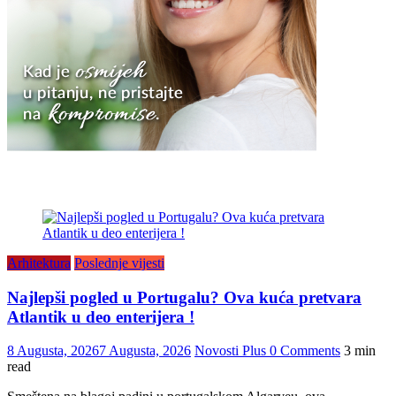
Arhitektura
Poslednje vijesti
Najlepši pogled u Portugalu? Ova kuća pretvara
Atlantik u deo enterijera !
8 Augusta, 2026
7 Augusta, 2026
Novosti Plus
0 Comments
3 min
read