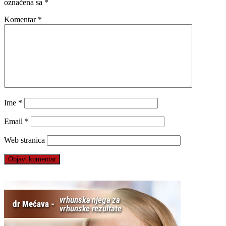
označena sa
*
Komentar
*
Ime
*
Email
*
Web stranica