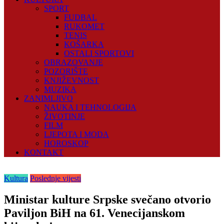
SPORT
FUDBAL
RUKOMET
TENIS
KOŠARKA
OSTALI SPORTOVI
OBRAZOVANJE
POZORIŠTE
KNJIŽEVNOST
MUZIKA
ZANIMLJIVO
NAUKA I TEHNOLOGIJA
ŽIVOTINJE
FILM
LJEPOTA I MODA
HOROSKOP
KONTAKT
Kultura
Poslednje vijesti
Ministar kulture Srpske svečano otvorio
Paviljon BiH na 61. Venecijanskom