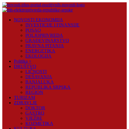
Skip
to
content
Novosti
NOVOSTI EKONOMIJA
Plus
INVESTICIJE I FINANSIJE
POSAO
Portal
POLJOPRIVREDA
pozitivnih
GRAĐEVINARSTVO
vijesti
PRAVNA PITANJA
ENERGETIKA
EKOLOGIJA
Politika +
DRUŠTVO
LIČNOSTI
DEŠAVANJA
BANJALUKA
REPUBLIKA SRPSKA
REGION
TURIZAM
ZDRAVLJE
DOKTOR
GASTRO
VJEŽBE
KOZMETIKA
KULTURA