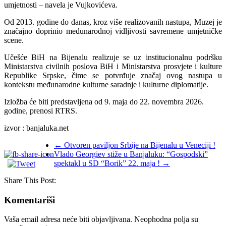
umjetnosti – navela je Vujkovićeva.
Od 2013. godine do danas, kroz više realizovanih nastupa, Muzej je
značajno doprinio međunarodnoj vidljivosti savremene umjetničke
scene.
Učešće BiH na Bijenalu realizuje se uz institucionalnu podršku
Ministarstva civilnih poslova BiH i Ministarstva prosvjete i kulture
Republike Srpske, čime se potvrđuje značaj ovog nastupa u
kontekstu međunarodne kulturne saradnje i kulturne diplomatije.
Izložba će biti predstavljena od 9. maja do 22. novembra 2026.
godine, prenosi RTRS.
izvor : banjaluka.net
←
Otvoren paviljon Srbije na Bijenalu u Veneciji !
Vlado Georgiev stiže u Banjaluku: “Gospodski”
spektakl u SD “Borik” 22. maja !
→
Share This Post:
Komentariši
Vaša email adresa neće biti objavljivana.
Neophodna polja su