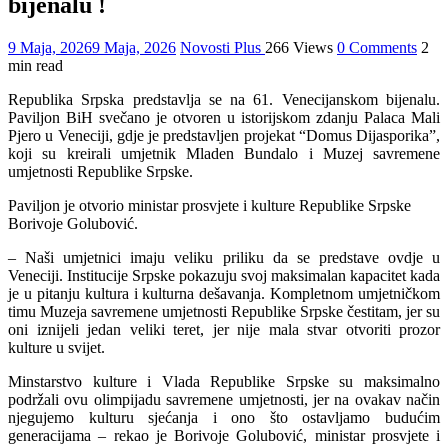
bijenalu !
9 Maja, 2026
9 Maja, 2026
Novosti Plus
266 Views
0 Comments
2
min read
Republika Srpska predstavlja se na 61. Venecijanskom bijenalu.
Paviljon BiH svečano je otvoren u istorijskom zdanju Palaca Mali
Pjero u Veneciji, gdje je predstavljen projekat “Domus Dijasporika”,
koji su kreirali umjetnik Mladen Bundalo i Muzej savremene
umjetnosti Republike Srpske.
Paviljon je otvorio ministar prosvjete i kulture Republike Srpske
Borivoje Golubović.
– Naši umjetnici imaju veliku priliku da se predstave ovdje u
Veneciji. Institucije Srpske pokazuju svoj maksimalan kapacitet kada
je u pitanju kultura i kulturna dešavanja. Kompletnom umjetničkom
timu Muzeja savremene umjetnosti Republike Srpske čestitam, jer su
oni iznijeli jedan veliki teret, jer nije mala stvar otvoriti prozor
kulture u svijet.
Minstarstvo kulture i Vlada Republike Srpske su maksimalno
podržali ovu olimpijadu savremene umjetnosti, jer na ovakav način
njegujemo kulturu sjećanja i ono što ostavljamo budućim
generacijama – rekao je Borivoje Golubović, ministar prosvjete i