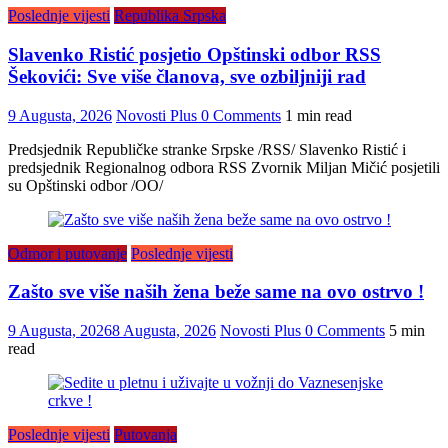
Poslednje vijesti
Republika Srpska
Slavenko Ristić posjetio Opštinski odbor RSS
Šekovići: Sve više članova, sve ozbiljniji rad
9 Augusta, 2026
Novosti Plus
0 Comments
1 min read
Predsjednik Republičke stranke Srpske /RSS/ Slavenko Ristić i
predsjednik Regionalnog odbora RSS Zvornik Miljan Mičić posjetili
su Opštinski odbor /OO/
Odmor i putovanje
Poslednje vijesti
Zašto sve više naših žena beže same na ovo ostrvo !
9 Augusta, 2026
8 Augusta, 2026
Novosti Plus
0 Comments
5 min
read
Poslednje vijesti
Putovanja