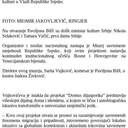
kulture u Vladi Republike Srpske.
FOTO: MIOMIR JAKOVLJEVIĆ, RINGIER
Na otvaranje Paviljona BiH su došli ministar kulture Srbije Nikola
Selaković i Tamara Vučić, prva dama Srbije.
Organizator i nosilac nacionalnog nastupa je Muzej savremene
umjetnosti Republike Srpske, koji ovim projektom nastavlja
kontinuitet institucionalnog učešća Bosne i Hercegovine na
Venecijanskom bijenalu.
Direktor ovog muzeja, Sarita Vujković, komesar je Paviljona BiH, a
kustos Isidora Živković.
Vujkovićeva je istakla da projekat “Domus dijasporika” predstavlja
višeslojni dijalog doma i identiteta, u kojem se lična i autobiografska
iskustva transformišu u univerzalan umjetnički jezik.
– Kroz ovaj projekat otvara se prostor za razumijevanje savremenih
fenomena migracija i pripadnosti, istovremeno povezujući lokalno
iskustvo sa globalnim kontekstom i aktuelnim tokovima savremene