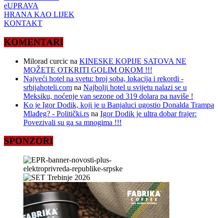
eUPRAVA
HRANA KAO LIJEK
KONTAKT
KOMENTARI
Milorad curcic
na
KINESKE KOPIJE SATOVA NE
MOŽETE OTKRITI GOLIM OKOM !!!
Najveći hotel na svetu: broj soba, lokacija i rekordi -
srbijahoteli.com
na
Najbolji hotel u svijetu nalazi se u
Meksiku, noćenje van sezone od 319 dolara pa naviše !
Ko je Igor Dodik, koji je u Banjaluci ugostio Donalda Trampa
Mlađeg? - Politički.rs
na
Igor Dodik je ultra dobar frajer:
Povezivali su ga sa mnogima !!!
SPONZORI