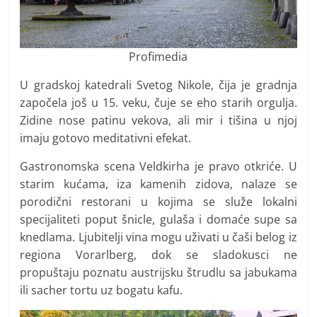
Profimedia
U gradskoj katedrali Svetog Nikole, čija je gradnja
započela još u 15. veku, čuje se eho starih orgulja.
Zidine nose patinu vekova, ali mir i tišina u njoj
imaju gotovo meditativni efekat.
Gastronomska scena Veldkirha je pravo otkriće. U
starim kućama, iza kamenih zidova, nalaze se
porodični restorani u kojima se služe lokalni
specijaliteti poput šnicle, gulaša i domaće supe sa
knedlama. Ljubitelji vina mogu uživati u čaši belog iz
regiona Vorarlberg, dok se sladokusci ne
propuštaju poznatu austrijsku štrudlu sa jabukama
ili sacher tortu uz bogatu kafu.