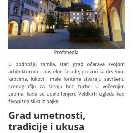
Profimedia
U podnožju zamka, stari grad očarava svojom
arhitekturom – pastelne fasade, prozori sa drvenim
kapcima, lukovi i male fontane stvaraju savršenu
scenografiju za šetnju bez žurbe. U večernjim
satima, kada se upale fenjeri, Veldkirh izgleda kao
živopisna slika iz bajke.
Grad umetnosti,
tradicije i ukusa