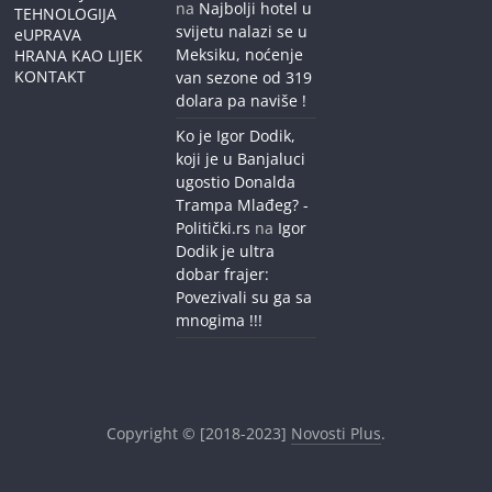
na
Najbolji hotel u
TEHNOLOGIJA
svijetu nalazi se u
eUPRAVA
Meksiku, noćenje
HRANA KAO LIJEK
KONTAKT
van sezone od 319
dolara pa naviše !
Ko je Igor Dodik,
koji je u Banjaluci
ugostio Donalda
Trampa Mlađeg? -
Politički.rs
na
Igor
Dodik je ultra
dobar frajer:
Povezivali su ga sa
mnogima !!!
Copyright © [2018-2023]
Novosti Plus
.