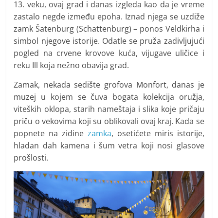
13. veku, ovaj grad i danas izgleda kao da je vreme
zastalo negde između epoha. Iznad njega se uzdiže
zamk Šatenburg (Schattenburg) – ponos Veldkirha i
simbol njegove istorije. Odatle se pruža zadivljujući
pogled na crvene krovove kuća, vijugave uličice i
reku Ill koja nežno obavija grad.
Zamak, nekada sedište grofova Monfort, danas je
muzej u kojem se čuva bogata kolekcija oružja,
viteških oklopa, starih nameštaja i slika koje pričaju
priču o vekovima koji su oblikovali ovaj kraj. Kada se
popnete na zidine
zamka
, osetićete miris istorije,
hladan dah kamena i šum vetra koji nosi glasove
prošlosti.