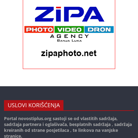
USLOVI KORIŠĆENJA
Portal novostiplus.org sastoji se od vlastitih sadržaja,
sadržaja partnera i oglašivača, besplatnih sadržaja , sadržaja
kreiranih od strane posjetilaca , te linkova na vanjske
stranice.