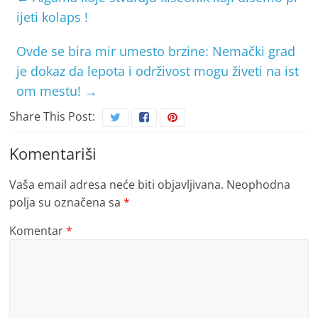
ijeti kolaps !
Ovde se bira mir umesto brzine: Nemački grad
je dokaz da lepota i održivost mogu živeti na ist
om mestu!
→
Share This Post:
Komentariši
Vaša email adresa neće biti objavljivana.
Neophodna
polja su označena sa
*
Komentar
*