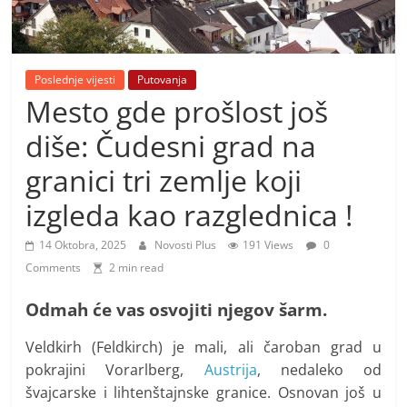
i
t
i
v
Poslednje vijesti
Putovanja
Mesto gde prošlost još
n
i
diše: Čudesni grad na
h
granici tri zemlje koji
v
izgleda kao razglednica !
i
j
14 Oktobra, 2025
Novosti Plus
191 Views
0
e
Comments
2 min read
s
Odmah će vas osvojiti njegov šarm.
t
i
Veldkirh (Feldkirch) je mali, ali čaroban grad u
pokrajini Vorarlberg,
Austrija
, nedaleko od
švajcarske i lihtenštajnske granice. Osnovan još u