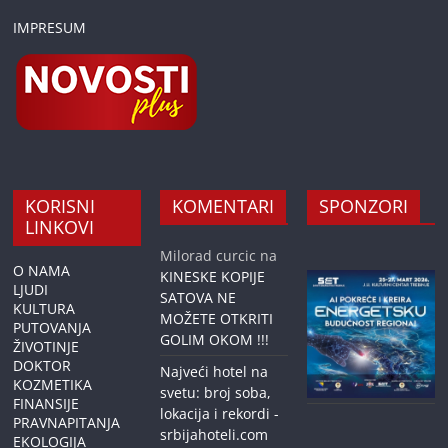
IMPRESUM
KORISNI
KOMENTARI
SPONZORI
LINKOVI
Milorad curcic
na
O NAMA
KINESKE KOPIJE
LJUDI
SATOVA NE
KULTURA
MOŽETE OTKRITI
PUTOVANJA
GOLIM OKOM !!!
ŽIVOTINJE
DOKTOR
Najveći hotel na
KOZMETIKA
svetu: broj soba,
FINANSIJE
lokacija i rekordi -
PRAVNAPITANJA
srbijahoteli.com
EKOLOGIJA