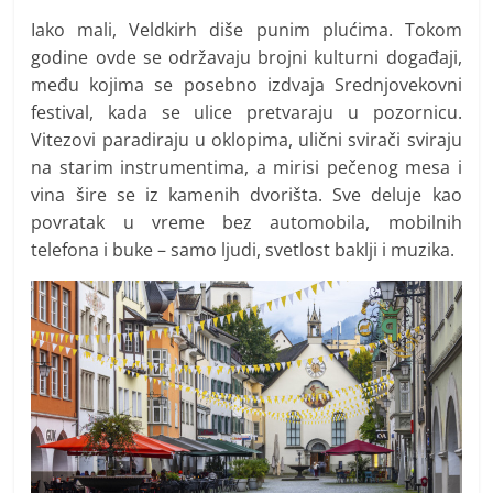
Iako mali, Veldkirh diše punim plućima. Tokom
godine ovde se održavaju brojni kulturni događaji,
među kojima se posebno izdvaja Srednjovekovni
festival, kada se ulice pretvaraju u pozornicu.
Vitezovi paradiraju u oklopima, ulični svirači sviraju
na starim instrumentima, a mirisi pečenog mesa i
vina šire se iz kamenih dvorišta. Sve deluje kao
povratak u vreme bez automobila, mobilnih
telefona i buke – samo ljudi, svetlost baklji i muzika.