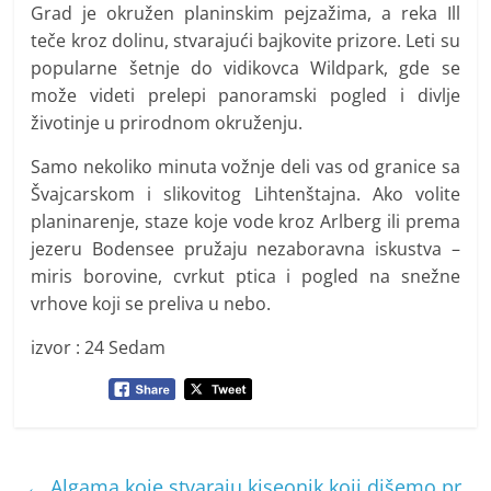
Grad je okružen planinskim pejzažima, a reka Ill
teče kroz dolinu, stvarajući bajkovite prizore. Leti su
popularne šetnje do vidikovca Wildpark, gde se
može videti prelepi panoramski pogled i divlje
životinje u prirodnom okruženju.
Samo nekoliko minuta vožnje deli vas od granice sa
Švajcarskom i slikovitog Lihtenštajna. Ako volite
planinarenje, staze koje vode kroz Arlberg ili prema
jezeru Bodensee pružaju nezaboravna iskustva –
miris borovine, cvrkut ptica i pogled na snežne
vrhove koji se preliva u nebo.
izvor : 24 Sedam
←
Algama koje stvaraju kiseonik koji dišemo pr