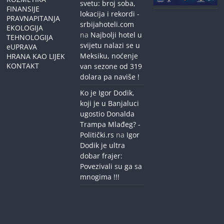
svetu: broj soba,
FINANSIJE
lokacija i rekordi -
PRAVNAPITANJA
srbijahoteli.com
EKOLOGIJA
na
Najbolji hotel u
TEHNOLOGIJA
svijetu nalazi se u
eUPRAVA
Meksiku, noćenje
HRANA KAO LIJEK
KONTAKT
van sezone od 319
dolara pa naviše !
Ko je Igor Dodik,
koji je u Banjaluci
ugostio Donalda
Trampa Mlađeg? -
Politički.rs
na
Igor
Dodik je ultra
dobar frajer:
Povezivali su ga sa
mnogima !!!