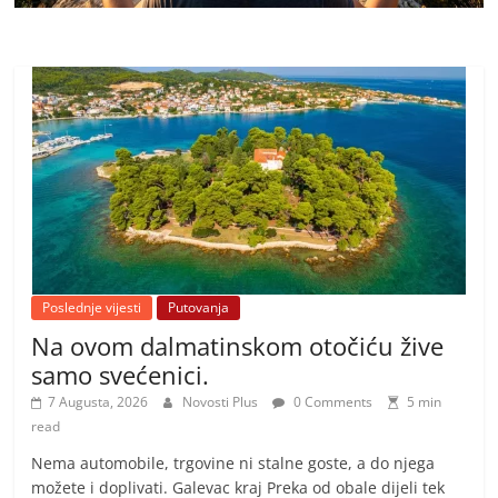
Poslednje vijesti
Putovanja
Na ovom dalmatinskom otočiću žive
samo svećenici.
7 Augusta, 2026
Novosti Plus
0 Comments
5 min
read
Nema automobile, trgovine ni stalne goste, a do njega
možete i doplivati. Galevac kraj Preka od obale dijeli tek