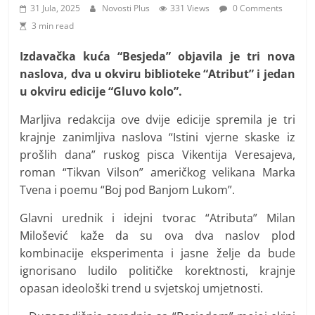
i
31 Jula, 2025
Novosti Plus
331 Views
0 Comments
t
3 min read
i
Izdavačka kuća “Besjeda” objavila je tri nova
v
naslova, dva u okviru biblioteke “Atribut” i jedan
n
u okviru edicije “Gluvo kolo”.
i
Marljiva redakcija ove dvije edicije spremila je tri
h
krajnje zanimljiva naslova “Istini vjerne skaske iz
v
prošlih dana” ruskog pisca Vikentija Veresajeva,
i
roman “Tikvan Vilson” američkog velikana Marka
j
Tvena i poemu “Boj pod Banjom Lukom”.
e
Glavni urednik i idejni tvorac “Atributa” Milan
s
Milošević kaže da su ova dva naslov plod
t
kombinacije eksperimenta i jasne želje da bude
i
ignorisano ludilo političke korektnosti, krajnje
opasan ideološki trend u svjetskoj umjetnosti.