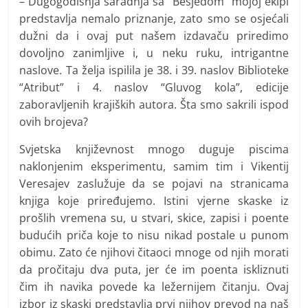
– Dugogodišnja saradnja sa “Besjedom” mojoj ekipi
predstavlja nemalo priznanje, zato smo se osjećali
dužni da i ovaj put našem izdavaču priredimo
dovoljno zanimljive i, u neku ruku, intrigantne
naslove. Ta želja ispilila je 38. i 39. naslov Biblioteke
“Atribut” i 4. naslov “Gluvog kola”, edicije
zaboravljenih krajiških autora. Šta smo sakrili ispod
ovih brojeva?
Svjetska književnost mnogo duguje piscima
naklonjenim eksperimentu, samim tim i Vikentij
Veresajev zaslužuje da se pojavi na stranicama
knjiga koje priređujemo. Istini vjerne skaske iz
prošlih vremena su, u stvari, skice, zapisi i poente
budućih priča koje to nisu nikad postale u punom
obimu. Zato će njihovi čitaoci mnoge od njih morati
da pročitaju dva puta, jer će im poenta iskliznuti
čim ih navika povede ka ležernijem čitanju. Ovaj
izbor iz skaski predstavlja prvi njihov prevod na naš