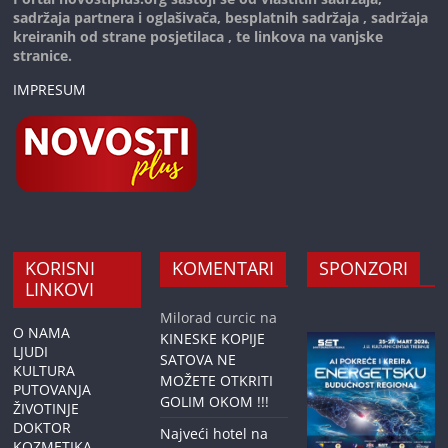
sadržaja partnera i oglašivača, besplatnih sadržaja , sadržaja
kreiranih od strane posjetilaca , te linkova na vanjske
stranice.
IMPRESUM
KORISNI
KOMENTARI
SPONZORI
LINKOVI
Milorad curcic
na
O NAMA
KINESKE KOPIJE
LJUDI
SATOVA NE
KULTURA
MOŽETE OTKRITI
PUTOVANJA
GOLIM OKOM !!!
ŽIVOTINJE
DOKTOR
Najveći hotel na
KOZMETIKA