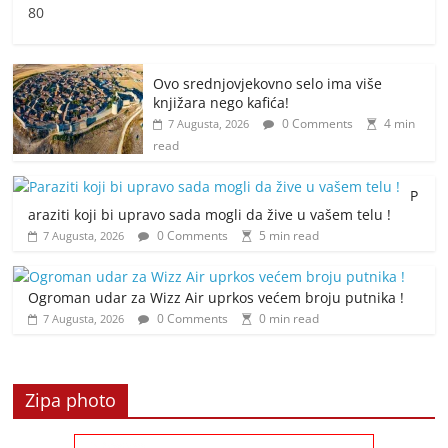
80
Ovo srednjovjekovno selo ima više
knjižara nego kafića!
0 Comments
4 min
7 Augusta, 2026
read
P
araziti koji bi upravo sada mogli da žive u vašem telu !
0 Comments
5 min read
7 Augusta, 2026
Ogroman udar za Wizz Air uprkos većem broju putnika !
0 Comments
0 min read
7 Augusta, 2026
Zipa photo