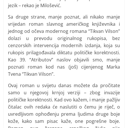
jezik – rekao je Milošević.
Sa druge strane, manje poznat, ali nikako manje
vrijedan roman slavnog američkog književnika i
jednog od očeva modernog romana “Tikvan Vilson”
dolazi u prevodu originalnog rukopisa, bez
cenzorskih intervencija modernih izdanja, koja su
rukopis prilagođavala diktatu političke korektnosti.
Kao 39. “Atributov” naslov objavili smo, manje
poznati roman kod nas (još) cijenjenog Marka
Tvena “Tikvan Vilson”.
Ovaj roman u svijetu danas možete da pročitate
samo u njegovoj krnjoj verziji – zbog invazije
političke korektnosti. Kad ovo kažem, i manje pažljiv
čitalac ovih redaka će naslutiti o čemu je riječ, o
uvredljivom ophođenju prema ljudima druge boje
kože, kako sam pisac kaže, one pogrešne boje.