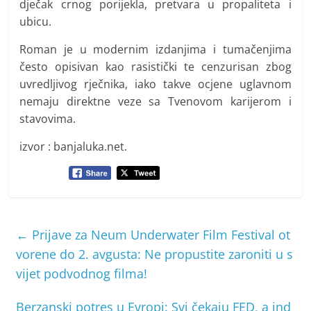
dječak crnog porijekla, pretvara u propaliteta i
ubicu.
Roman je u modernim izdanjima i tumačenjima
često opisivan kao rasistički te cenzurisan zbog
uvredljivog rječnika, iako takve ocjene uglavnom
nemaju direktne veze sa Tvenovom karijerom i
stavovima.
izvor : banjaluka.net.
←
Prijave za Neum Underwater Film Festival ot
vorene do 2. avgusta: Ne propustite zaroniti u s
vijet podvodnog filma!
Berzanski potres u Evropi: Svi čekaju FED, a ind