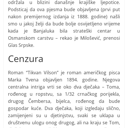
održala u blizini današnje krajiške ljepotice.
Podsticaj da ova pjesma bude objavljena (prvi put
nakon premijernog izdanja iz 1888. godine) našli
smo u jakoj želji da bude bolje osvijetljeno vrijeme
kada je Banjaluka bila strateški centar u
Osmanskom carstvu – rekao je Milošević, prenosi
Glas Srpske.
Cenzura
Roman “Tikvan Vilson” je roman američkog pisca
Marka Tvena objavljen 1894. godine. Njegova
centralna intriga vrti se oko dva dječaka – Toma,
rođenog u ropstvu, sa 1/32 crnačkog porijekla,
drugog Čembersa, bijelca, rođenog da bude
gospodar kuće. Dva dječaka, koji izgledaju slično,
zamijenjeni su u djetinjstvu, svaki se uklapa u
društvenu ulogu onog drugog, ali na kraju se Tom,