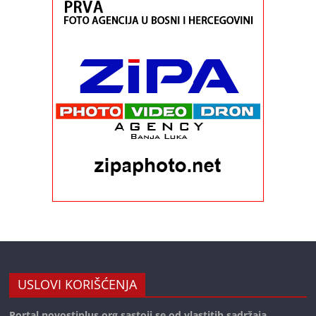
USLOVI KORIŠĆENJA
Portal novostiplus.org sastoji se od vlastitih sadržaja,