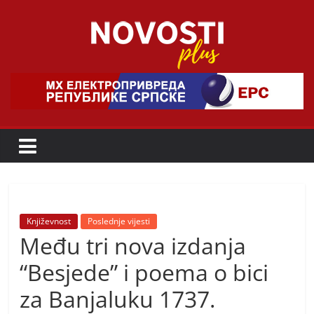
Skip
to
content
Novosti
Plus
P
o
r
t
a
Književnost
Poslednje vijesti
Među tri nova izdanja
l
p
“Besjede” i poema o bici
o
za Banjaluku 1737.
z