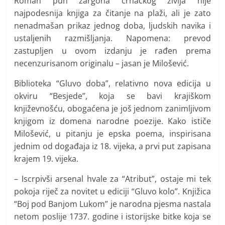
Roman pun žargona crnačkog življa nije
najpodesnija knjiga za čitanje na plaži, ali je zato
nenadmašan prikaz jednog doba, ljudskih navika i
ustaljenih razmišljanja. Napomena: prevod
zastupljen u ovom izdanju je rađen prema
necenzurisanom originalu – jasan je Milošević.
Biblioteka “Gluvo doba”, relativno nova edicija u
okviru “Besjede”, koja se bavi krajiškom
književnošću, obogaćena je još jednom zanimljivom
knjigom iz domena narodne poezije. Kako ističe
Milošević, u pitanju je epska poema, inspirisana
jednim od događaja iz 18. vijeka, a prvi put zapisana
krajem 19. vijeka.
– Iscrpivši arsenal hvale za “Atribut”, ostaje mi tek
pokoja riječ za novitet u ediciji “Gluvo kolo”. Knjižica
“Boj pod Banjom Lukom” je narodna pjesma nastala
netom poslije 1737. godine i istorijske bitke koja se