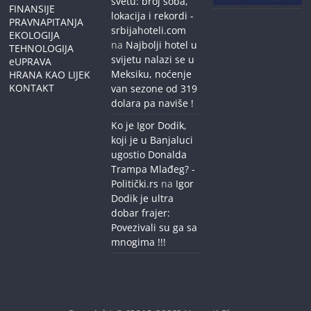
svetu: broj soba,
FINANSIJE
lokacija i rekordi -
PRAVNAPITANJA
srbijahoteli.com
EKOLOGIJA
na
Najbolji hotel u
TEHNOLOGIJA
svijetu nalazi se u
eUPRAVA
Meksiku, noćenje
HRANA KAO LIJEK
KONTAKT
van sezone od 319
dolara pa naviše !
Ko je Igor Dodik,
koji je u Banjaluci
ugostio Donalda
Trampa Mlađeg? -
Politički.rs
na
Igor
Dodik je ultra
dobar frajer:
Povezivali su ga sa
mnogima !!!