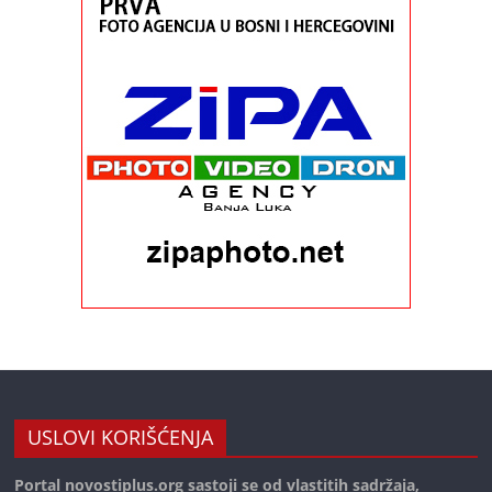
USLOVI KORIŠĆENJA
Portal novostiplus.org sastoji se od vlastitih sadržaja,