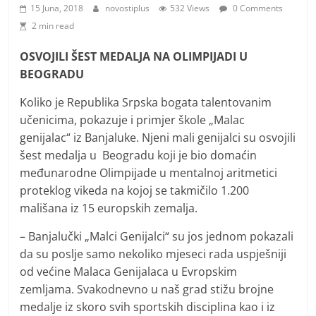
i
15 Juna, 2018
novostiplus
532 Views
0 Comments
t
2 min read
i
OSVOJILI ŠEST MEDALJA NA OLIMPIJADI U
v
BEOGRADU
n
i
Koliko je Republika Srpska bogata talentovanim
učenicima, pokazuje i primjer škole „Malac
h
genijalac“ iz Banjaluke. Njeni mali genijalci su osvojili
v
šest medalja u Beogradu koji je bio domaćin
i
međunarodne Olimpijade u mentalnoj aritmetici
j
proteklog vikeda na kojoj se takmičilo 1.200
e
mališana iz 15 europskih zemalja.
s
– Banjalučki „Malci Genijalci“ su jos jednom pokazali
t
da su poslje samo nekoliko mjeseci rada uspješniji
i
od većine Malaca Genijalaca u Evropskim
zemljama. Svakodnevno u naš grad stižu brojne
medalje iz skoro svih sportskih disciplina kao i iz