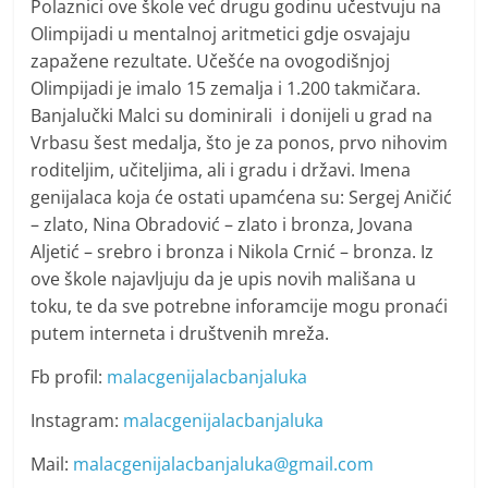
Polaznici ove škole već drugu godinu učestvuju na
Olimpijadi u mentalnoj aritmetici gdje osvajaju
zapažene rezultate. Učešće na ovogodišnjoj
Olimpijadi je imalo 15 zemalja i 1.200 takmičara.
Banjalučki Malci su dominirali i donijeli u grad na
Vrbasu šest medalja, što je za ponos, prvo nihovim
roditeljim, učiteljima, ali i gradu i državi. Imena
genijalaca koja će ostati upamćena su: Sergej Aničić
– zlato, Nina Obradović – zlato i bronza, Jovana
Aljetić – srebro i bronza i Nikola Crnić – bronza. Iz
ove škole najavljuju da je upis novih mališana u
toku, te da sve potrebne inforamcije mogu pronaći
putem interneta i društvenih mreža.
Fb profil:
malacgenijalacbanjaluka
Instagram:
malacgenijalacbanjaluka
Mail:
malacgenijalacbanjaluka@gmail.com