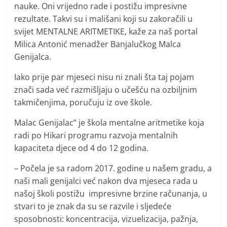
nauke. Oni vrijedno rade i postižu impresivne
rezultate. Takvi su i mališani koji su zakoračili u
svijet MENTALNE ARITMETIKE, kaže za naš portal
Milica Antonić menadžer Banjalučkog Malca
Genijalca.
Iako prije par mjeseci nisu ni znali šta taj pojam
znači sada već razmišljaju o učešću na ozbiljnim
takmičenjima, poručuju iz ove škole.
Malac Genijalac” je škola mentalne aritmetike koja
radi po Hikari programu razvoja mentalnih
kapaciteta djece od 4 do 12 godina.
– Počela je sa radom 2017. godine u našem gradu, a
naši mali genijalci već nakon dva mjeseca rada u
našoj školi postižu impresivne brzine računanja, u
stvari to je znak da su se razvile i sljedeće
sposobnosti: koncentracija, vizuelizacija, pažnja,