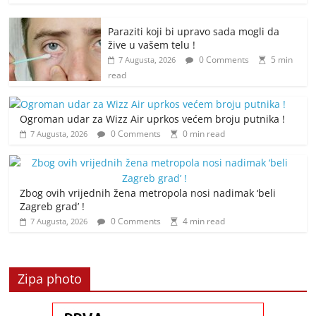
Paraziti koji bi upravo sada mogli da
žive u vašem telu !
0 Comments
5 min
7 Augusta, 2026
read
Ogroman udar za Wizz Air uprkos većem broju putnika !
0 Comments
0 min read
7 Augusta, 2026
Zbog ovih vrijednih žena metropola nosi nadimak ‘beli
Zagreb grad’ !
0 Comments
4 min read
7 Augusta, 2026
Zipa photo