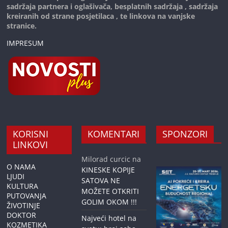
sadržaja partnera i oglašivača, besplatnih sadržaja , sadržaja
kreiranih od strane posjetilaca , te linkova na vanjske
stranice.
IMPRESUM
KORISNI
KOMENTARI
SPONZORI
LINKOVI
Milorad curcic
na
O NAMA
KINESKE KOPIJE
LJUDI
SATOVA NE
KULTURA
MOŽETE OTKRITI
PUTOVANJA
GOLIM OKOM !!!
ŽIVOTINJE
DOKTOR
Najveći hotel na
KOZMETIKA