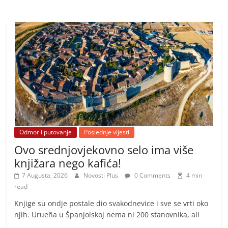
Odmor i putovanje
Poslednje vijesti
Ovo srednjovjekovno selo ima više
knjižara nego kafića!
7 Augusta, 2026
Novosti Plus
0 Comments
4 min
read
Knjige su ondje postale dio svakodnevice i sve se vrti oko
njih. Urueña u Španjolskoj nema ni 200 stanovnika, ali