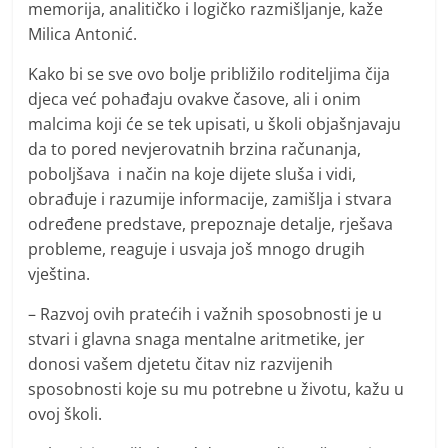
memorija, analitičko i logičko razmišljanje, kaže
Milica Antonić.
Kako bi se sve ovo bolje približilo roditeljima čija
djeca već pohađaju ovakve časove, ali i onim
malcima koji će se tek upisati, u školi objašnjavaju
da to pored nevjerovatnih brzina računanja,
poboljšava i način na koje dijete sluša i vidi,
obrađuje i razumije informacije, zamišlja i stvara
određene predstave, prepoznaje detalje, rješava
probleme, reaguje i usvaja još mnogo drugih
vještina.
– Razvoj ovih pratećih i važnih sposobnosti je u
stvari i glavna snaga mentalne aritmetike, jer
donosi vašem djetetu čitav niz razvijenih
sposobnosti koje su mu potrebne u životu, kažu u
ovoj školi.