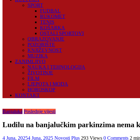
SPORT
FUDBAL
RUKOMET
TENIS
KOŠARKA
OSTALI SPORTOVI
OBRAZOVANJE
POZORIŠTE
KNJIŽEVNOST
MUZIKA
ZANIMLJIVO
NAUKA I TEHNOLOGIJA
ŽIVOTINJE
FILM
LJEPOTA I MODA
HOROSKOP
KONTAKT
Banjaluka
Poslednje vijesti
Ludilu na banjalučkim parkinzima nema kra
4 Juna, 2025
4 Juna, 2025
Novosti Plus
293 Views
0 Comments
2 mi