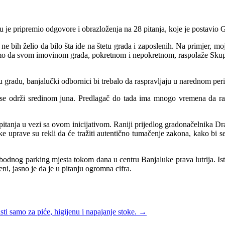
 pripremio odgovore i obrazloženja na 28 pitanja, koje je postavio Gr
 ne bih želio da bilo šta ide na štetu grada i zaposlenih. Na primjer, m
mo da svom imovinom grada, pokretnom i nepokretnom, raspolaže Skupštin
 gradu, banjalučki odbornici bi trebalo da raspravljaju u narednom pe
 se održi sredinom juna. Predlagač do tada ima mnogo vremena da razm
 pitanja u vezi sa ovom inicijativom. Raniji prijedlog gradonačelnika 
ke uprave su rekli da će tražiti autentično tumačenje zakona, kako bi
 slobodnog parking mjesta tokom dana u centru Banjaluke prava lutrija. 
ni, jasno je da je u pitanju ogromna cifra.
ti samo za piće, higijenu i napajanje stoke.
→