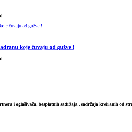
ad
adranu koje čuvaju od gužve !
ad
artnera i oglašivača, besplatnih sadržaja , sadržaja kreiranih od stra