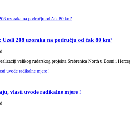
H: Uzeli 208 uzoraka na području od čak 80 km²
ad
ealizaciji velikog rudarskog projekta Srebrenica North u Bosni i Herc
ju, vlasti uvode radikalne mjere !
ad