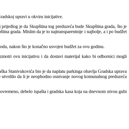
adskoj upravi u okviru inicijative.
oj prijedlog je da Skupština tog preduzeća bude Skupština grada, što je
a grada. Mislim da je to najtransparentnije i najbolje, a i po budžet
riodu, nakon što je konačno usvojen budžet za ovu godinu.
otri ovu inicijativu i da dostavi materijal kako bi odbornici mogli
Draška Stanivukovića bio je da naplatu parkinga obavlja Gradska uprava
 se utvrdilo da li je neophodno osnivanje novog komunalnog preduzeća
Istovremeno, debelo ispašta i gradska kasa koja na dnevnom nivou gubi