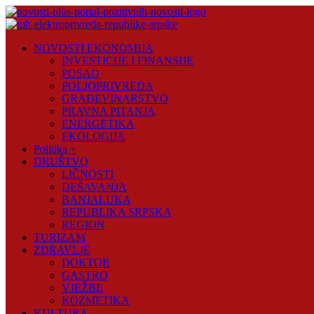
Skip
to
content
Novosti
NOVOSTI EKONOMIJA
Plus
INVESTICIJE I FINANSIJE
POSAO
Portal
POLJOPRIVREDA
pozitivnih
GRAĐEVINARSTVO
vijesti
PRAVNA PITANJA
ENERGETIKA
EKOLOGIJA
Politika +
DRUŠTVO
LIČNOSTI
DEŠAVANJA
BANJALUKA
REPUBLIKA SRPSKA
REGION
TURIZAM
ZDRAVLJE
DOKTOR
GASTRO
VJEŽBE
KOZMETIKA
KULTURA