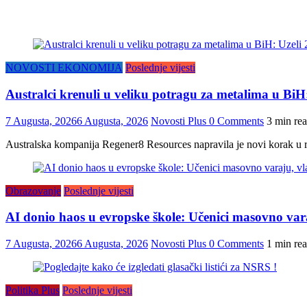
NOVOSTI EKONOMIJA
Poslednje vijesti
Australci krenuli u veliku potragu za metalima u Bi
7 Augusta, 2026
6 Augusta, 2026
Novosti Plus
0 Comments
3 min re
Australska kompanija Regener8 Resources napravila je novi korak u r
Obrazovanje
Poslednje vijesti
AI donio haos u evropske škole: Učenici masovno vara
7 Augusta, 2026
6 Augusta, 2026
Novosti Plus
0 Comments
1 min re
Politika Plus
Poslednje vijesti