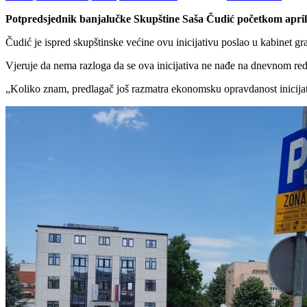
Potpredsjednik banjalučke Skupštine Saša Čudić početkom aprila
Čudić je ispred skupštinske većine ovu inicijativu poslao u kabinet 
Vjeruje da nema razloga da se ova inicijativa ne nađe na dnevnom re
„Koliko znam, predlagač još razmatra ekonomsku opravdanost inicijat