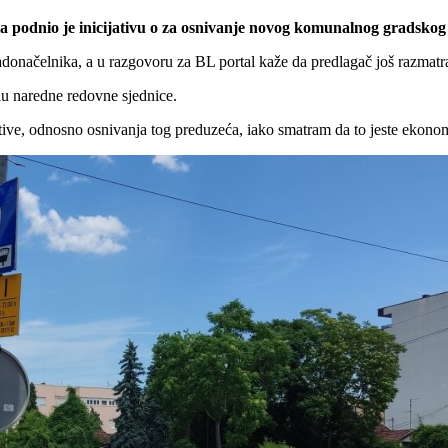
 podnio je inicijativu o za osnivanje novog komunalnog gradskog 
gradonačelnika, a u razgovoru za BL portal kaže da predlagač još razma
du naredne redovne sjednice.
ive, odnosno osnivanja tog preduzeća, iako smatram da to jeste ekonom