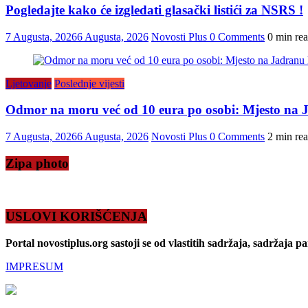
Pogledajte kako će izgledati glasački listići za NSRS !
7 Augusta, 2026
6 Augusta, 2026
Novosti Plus
0 Comments
0 min re
Ljetovanje
Poslednje vijesti
Odmor na moru već od 10 eura po osobi: Mjesto na J
7 Augusta, 2026
6 Augusta, 2026
Novosti Plus
0 Comments
2 min re
Zipa photo
USLOVI KORIŠĆENJA
Portal novostiplus.org sastoji se od vlastitih sadržaja, sadržaja p
IMPRESUM