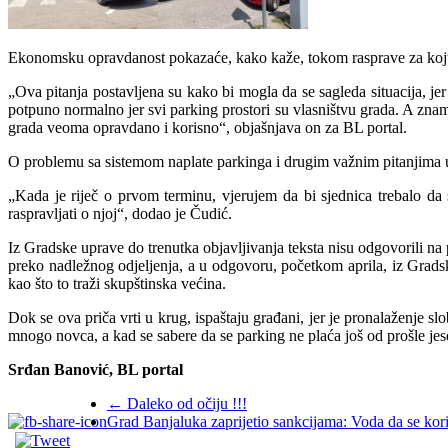
Ekonomsku opravdanost pokazaće, kako kaže, tokom rasprave za koju je
„Ova pitanja postavljena su kako bi mogla da se sagleda situacija, jer
potpuno normalno jer svi parking prostori su vlasništvu grada. A zna
grada veoma opravdano i korisno“, objašnjava on za BL portal.
O problemu sa sistemom naplate parkinga i drugim važnim pitanjima u
„Kada je riječ o prvom terminu, vjerujem da bi sjednica trebalo da
raspravljati o njoj“, dodao je Čudić.
Iz Gradske uprave do trenutka objavljivanja teksta nisu odgovorili na
preko nadležnog odjeljenja, a u odgovoru, početkom aprila, iz Grads
kao što to traži skupštinska većina.
Dok se ova priča vrti u krug, ispaštaju građani, jer je pronalaženje
mnogo novca, a kad se sabere da se parking ne plaća još od prošle jese
Srđan Banović, BL portal
←
Daleko od očiju !!!
Grad Banjaluka zaprijetio sankcijama: Voda da se koris