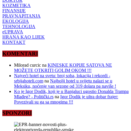
DOKTOR
KOZMETIKA
FINANSIJE
PRAVNAPITANJA
EKOLOGIJA
TEHNOLOGIJA
eUPRAVA
HRANA KAO LIJEK
KONTAKT
KOMENTARI
Milorad curcic
na
KINESKE KOPIJE SATOVA NE
MOŽETE OTKRITI GOLIM OKOM !!!
Najveći hotel na svetu: broj soba, lokacija i rekordi -
srbijahoteli.com
na
Najbolji hotel u svijetu nalazi se u
Meksiku, noćenje van sezone od 319 dolara pa naviše !
Ko je Igor Dodik, koji je u Banjaluci ugostio Donalda Trampa
Mlađeg? - Politički.rs
na
Igor Dodik je ultra dobar frajer:
Povezivali su ga sa mnogima !!!
SPONZORI