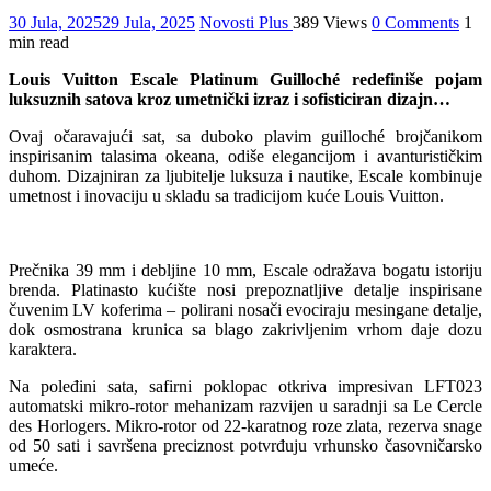
30 Jula, 2025
29 Jula, 2025
Novosti Plus
389 Views
0 Comments
1
min read
Louis Vuitton Escale Platinum Guilloché redefiniše pojam
luksuznih satova kroz umetnički izraz i sofisticiran dizajn…
Ovaj očaravajući sat, sa duboko plavim guilloché brojčanikom
inspirisanim talasima okeana, odiše elegancijom i avanturističkim
duhom. Dizajniran za ljubitelje luksuza i nautike, Escale kombinuje
umetnost i inovaciju u skladu sa tradicijom kuće Louis Vuitton.
Prečnika 39 mm i debljine 10 mm, Escale odražava bogatu istoriju
brenda. Platinasto kućište nosi prepoznatljive detalje inspirisane
čuvenim LV koferima – polirani nosači evociraju mesingane detalje,
dok osmostrana krunica sa blago zakrivljenim vrhom daje dozu
karaktera.
Na poleđini sata, safirni poklopac otkriva impresivan LFT023
automatski mikro-rotor mehanizam razvijen u saradnji sa Le Cercle
des Horlogers. Mikro-rotor od 22-karatnog roze zlata, rezerva snage
od 50 sati i savršena preciznost potvrđuju vrhunsko časovničarsko
umeće.