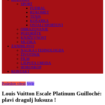
SPORT
FUDBAL
RUKOMET
TENIS
KOŠARKA
OSTALI SPORTOVI
OBRAZOVANJE
POZORIŠTE
KNJIŽEVNOST
MUZIKA
ZANIMLJIVO
NAUKA I TEHNOLOGIJA
ŽIVOTINJE
FILM
LJEPOTA I MODA
HOROSKOP
KONTAKT
Poslednje vijesti
Style
Louis Vuitton Escale Platinum Guilloché:
plavi dragulj luksuza !