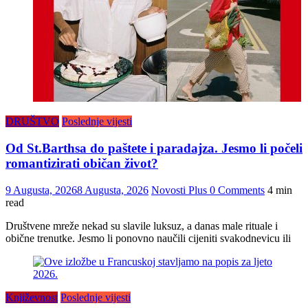
DRUŠTVO
Poslednje vijesti
Od St.Barthsa do paštete i paradajza. Jesmo li počeli
romantizirati običan život?
9 Augusta, 2026
8 Augusta, 2026
Novosti Plus
0 Comments
4 min
read
Društvene mreže nekad su slavile luksuz, a danas male rituale i
obične trenutke. Jesmo li ponovno naučili cijeniti svakodnevicu ili
Književnost
Poslednje vijesti