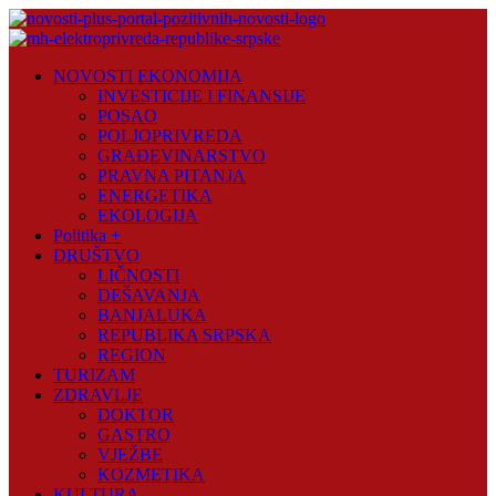
Skip
to
content
Novosti
NOVOSTI EKONOMIJA
Plus
INVESTICIJE I FINANSIJE
POSAO
Portal
POLJOPRIVREDA
pozitivnih
GRAĐEVINARSTVO
vijesti
PRAVNA PITANJA
ENERGETIKA
EKOLOGIJA
Politika +
DRUŠTVO
LIČNOSTI
DEŠAVANJA
BANJALUKA
REPUBLIKA SRPSKA
REGION
TURIZAM
ZDRAVLJE
DOKTOR
GASTRO
VJEŽBE
KOZMETIKA
KULTURA