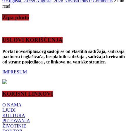
9 Augusta, 2026
8 Augusta, 2026
Novosti Plus
0 Comments
2 min
read
Zipa photo
USLOVI KORIŠĆENJA
Portal novostiplus.org sastoji se od vlastitih sadržaja, sadržaja
partnera i oglašivača, besplatnih sadržaja , sadržaja kreiranih
od strane posjetilaca , te linkova na vanjske stranice.
IMPRESUM
KORISNI LINKOVI
O NAMA
LJUDI
KULTURA
PUTOVANJA
ŽIVOTINJE