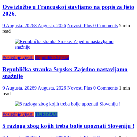
Ove izložbe u Francuskoj stavljamo na popis za ljeto
2026.
9 Augusta, 2026
8 Augusta, 2026
Novosti Plus
0 Comments
5 min
read
Poslednje vijesti
Republika Srpska
Republička stranka Srpske: Zajedno nastavljamo
snažnije
9 Augusta, 2026
9 Augusta, 2026
Novosti Plus
0 Comments
1 min
read
Poslednje vijesti
TURIZAM
5 razloga zbog kojih treba bolje upoznati Sloveniju !