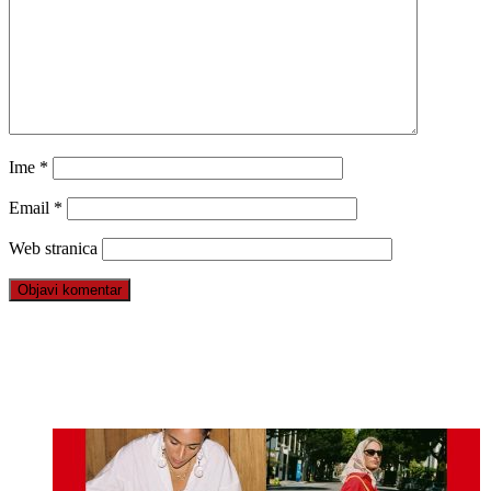
Ime
*
Email
*
Web stranica