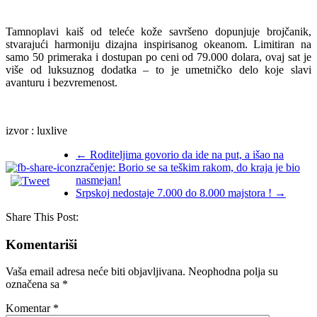
Tamnoplavi kaiš od teleće kože savršeno dopunjuje brojčanik,
stvarajući harmoniju dizajna inspirisanog okeanom. Limitiran na
samo 50 primeraka i dostupan po ceni od 79.000 dolara, ovaj sat je
više od luksuznog dodatka – to je umetničko delo koje slavi
avanturu i bezvremenost.
izvor : luxlive
←
Roditeljima govorio da ide na put, a išao na
zračenje: Borio se sa teškim rakom, do kraja je bio
nasmejan!
Srpskoj nedostaje 7.000 do 8.000 majstora !
→
Share This Post:
Komentariši
Vaša email adresa neće biti objavljivana.
Neophodna polja su
označena sa
*
Komentar
*