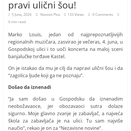
i
pravi ulični šou!
t
5 Juna, 2026
Novosti Plus
133 Views
0 Comments
i
0 min read
v
n
Marko Louis, jedan od najprepoznatljivijih
regionalnih muzičara, zasvirao je večeras, 4. juna, u
i
Gospodskoj ulici i to uoči koncerta na maloj sceni
h
banjalučke tvrđave Kastel.
v
i
On je istakao da mu je cilj da napravi ulični šou i da
j
“zagolica ljude koji ga ne poznaju”.
e
Došao da iznenadi
s
“Ja sam došao u Gospodsku da iznenadim
t
neobožavaoce, jer obozavaoci sutra dolaze
i
sigurno. Moje glavno zvanje je zabavljač, a najveća
škola za zabavljača je na ulici. Tu sam najviše
naučio”, rekao je on za “Nezavisne novine”.