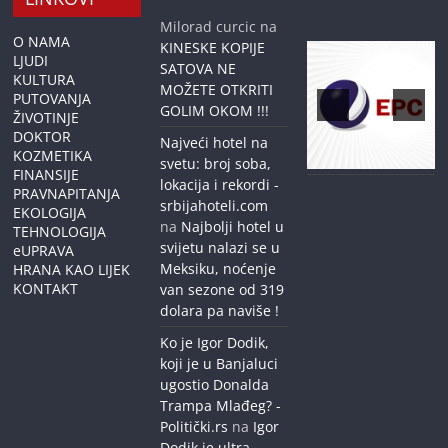
Milorad curcic
na
O NAMA
KINESKE KOPIJE
LJUDI
SATOVA NE
KULTURA
MOŽETE OTKRITI
PUTOVANJA
GOLIM OKOM !!!
ŽIVOTINJE
DOKTOR
Najveći hotel na
KOZMETIKA
svetu: broj soba,
FINANSIJE
lokacija i rekordi -
PRAVNAPITANJA
srbijahoteli.com
EKOLOGIJA
na
Najbolji hotel u
TEHNOLOGIJA
svijetu nalazi se u
eUPRAVA
Meksiku, noćenje
HRANA KAO LIJEK
KONTAKT
van sezone od 319
dolara pa naviše !
Ko je Igor Dodik,
koji je u Banjaluci
ugostio Donalda
Trampa Mlađeg? -
Politički.rs
na
Igor
Dodik je ultra