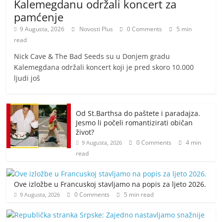
Kalemegdanu održali koncert za
pamćenje
9 Augusta, 2026
Novosti Plus
0 Comments
5 min
read
Nick Cave & The Bad Seeds su u Donjem gradu
Kalemegdana održali koncert koji je pred skoro 10.000
ljudi još
Od St.Barthsa do paštete i paradajza.
Jesmo li počeli romantizirati običan
život?
0 Comments
4 min
9 Augusta, 2026
read
Ove izložbe u Francuskoj stavljamo na popis za ljeto 2026.
0 Comments
5 min read
9 Augusta, 2026