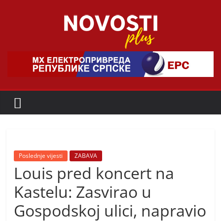
Skip
to
content
Novosti
Plus
P
o
r
t
a
Poslednje vijesti
ZABAVA
Louis pred koncert na
l
p
Kastelu: Zasvirao u
o
Gospodskoj ulici, napravio
z