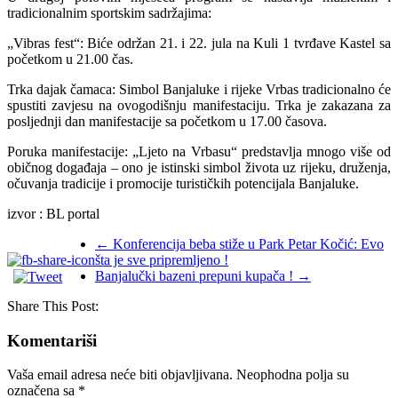
tradicionalnim sportskim sadržajima:
​„Vibras fest“: Biće održan 21. i 22. jula na Kuli 1 tvrđave Kastel sa
početkom u 21.00 čas.
​Trka dajak čamaca: Simbol Banjaluke i rijeke Vrbas tradicionalno će
spustiti zavjesu na ovogodišnju manifestaciju. Trka je zakazana za
posljednji dan manifestacije sa početkom u 17.00 časova.
​Poruka manifestacije: „Ljeto na Vrbasu“ predstavlja mnogo više od
običnog događaja – ono je istinski simbol života uz rijeku, druženja,
očuvanja tradicije i promocije turističkih potencijala Banjaluke.
izvor : BL portal
←
Konferencija beba stiže u Park Petar Kočić: Evo
šta je sve pripremljeno !
Banjalučki bazeni prepuni kupača !
→
Share This Post:
Komentariši
Vaša email adresa neće biti objavljivana.
Neophodna polja su
označena sa
*