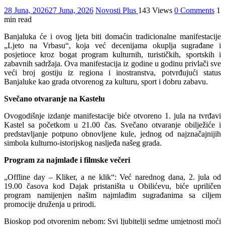
28 Juna, 2026
27 Juna, 2026
Novosti Plus
143 Views
0 Comments
1
min read
Banjaluka će i ovog ljeta biti domaćin tradicionalne manifestacije
„Ljeto na Vrbasu“, koja već decenijama okuplja sugrađane i
posjetioce kroz bogat program kulturnih, turističkih, sportskih i
zabavnih sadržaja. Ova manifestacija iz godine u godinu privlači sve
veći broj gostiju iz regiona i inostranstva, potvrđujući status
Banjaluke kao grada otvorenog za kulturu, sport i dobru zabavu.
​Svečano otvaranje na Kastelu
​Ovogodišnje izdanje manifestacije biće otvoreno 1. jula na tvrđavi
Kastel sa početkom u 21.00 čas. Svečano otvaranje obilježiće i
predstavljanje potpuno obnovljene kule, jednog od najznačajnijih
simbola kulturno-istorijskog nasljeđa našeg grada.
​Program za najmlađe i filmske večeri
​„Offline day – Kliker, a ne klik“: Već narednog dana, 2. jula od
19.00 časova kod Dajak pristaništa u Obilićevu, biće upriličen
program namijenjen našim najmlađim sugrađanima sa ciljem
promocije druženja u prirodi.
​Bioskop pod otvorenim nebom: Svi ljubitelji sedme umjetnosti moći