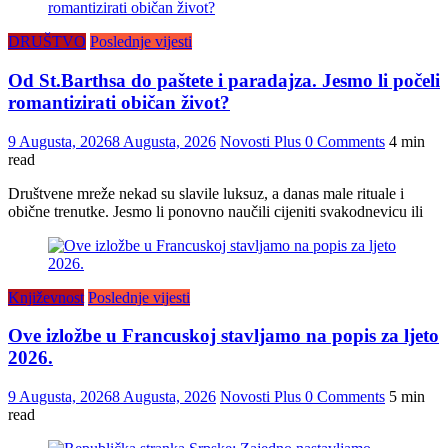
DRUŠTVO
Poslednje vijesti
Od St.Barthsa do paštete i paradajza. Jesmo li počeli
romantizirati običan život?
9 Augusta, 2026
8 Augusta, 2026
Novosti Plus
0 Comments
4 min
read
Društvene mreže nekad su slavile luksuz, a danas male rituale i
obične trenutke. Jesmo li ponovno naučili cijeniti svakodnevicu ili
Književnost
Poslednje vijesti
Ove izložbe u Francuskoj stavljamo na popis za ljeto
2026.
9 Augusta, 2026
8 Augusta, 2026
Novosti Plus
0 Comments
5 min
read