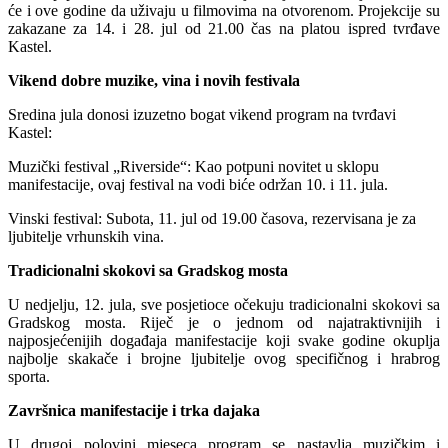
će i ove godine da uživaju u filmovima na otvorenom. Projekcije su
zakazane za 14. i 28. jul od 21.00 čas na platou ispred tvrđave
Kastel.
Vikend dobre muzike, vina i novih festivala
​Sredina jula donosi izuzetno bogat vikend program na tvrđavi
Kastel:
​Muzički festival „Riverside“: Kao potpuni novitet u sklopu
manifestacije, ovaj festival na vodi biće održan 10. i 11. jula.
​Vinski festival: Subota, 11. jul od 19.00 časova, rezervisana je za
ljubitelje vrhunskih vina.
Tradicionalni skokovi sa Gradskog mosta
​U nedjelju, 12. jula, sve posjetioce očekuju tradicionalni skokovi sa
Gradskog mosta. Riječ je o jednom od najatraktivnijih i
najposjećenijih događaja manifestacije koji svake godine okuplja
najbolje skakače i brojne ljubitelje ovog specifičnog i hrabrog
sporta.
​Završnica manifestacije i trka dajaka
​U drugoj polovini mjeseca program se nastavlja muzičkim i