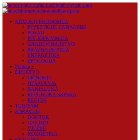
Skip
to
content
Novosti
NOVOSTI EKONOMIJA
Plus
INVESTICIJE I FINANSIJE
POSAO
Portal
POLJOPRIVREDA
pozitivnih
GRAĐEVINARSTVO
vijesti
PRAVNA PITANJA
ENERGETIKA
EKOLOGIJA
Politika +
DRUŠTVO
LIČNOSTI
DEŠAVANJA
BANJALUKA
REPUBLIKA SRPSKA
REGION
TURIZAM
ZDRAVLJE
DOKTOR
GASTRO
VJEŽBE
KOZMETIKA
KULTURA