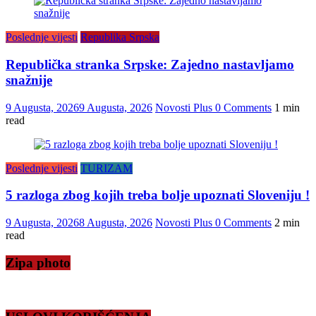
Poslednje vijesti
Republika Srpska
Republička stranka Srpske: Zajedno nastavljamo
snažnije
9 Augusta, 2026
9 Augusta, 2026
Novosti Plus
0 Comments
1 min
read
Poslednje vijesti
TURIZAM
5 razloga zbog kojih treba bolje upoznati Sloveniju !
9 Augusta, 2026
8 Augusta, 2026
Novosti Plus
0 Comments
2 min
read
Zipa photo