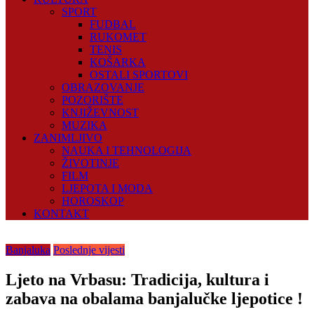
SPORT
FUDBAL
RUKOMET
TENIS
KOŠARKA
OSTALI SPORTOVI
OBRAZOVANJE
POZORIŠTE
KNJIŽEVNOST
MUZIKA
ZANIMLJIVO
NAUKA I TEHNOLOGIJA
ŽIVOTINJE
FILM
LJEPOTA I MODA
HOROSKOP
KONTAKT
Banjaluka
Poslednje vijesti
Ljeto na Vrbasu: Tradicija, kultura i
zabava na obalama banjalučke ljepotice !