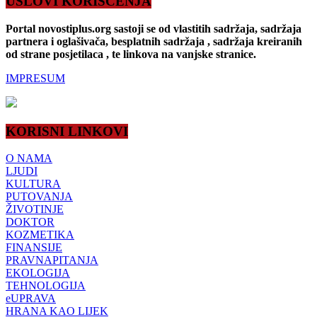
USLOVI KORIŠĆENJA
Portal novostiplus.org sastoji se od vlastitih sadržaja, sadržaja
partnera i oglašivača, besplatnih sadržaja , sadržaja kreiranih
od strane posjetilaca , te linkova na vanjske stranice.
IMPRESUM
KORISNI LINKOVI
O NAMA
LJUDI
KULTURA
PUTOVANJA
ŽIVOTINJE
DOKTOR
KOZMETIKA
FINANSIJE
PRAVNAPITANJA
EKOLOGIJA
TEHNOLOGIJA
eUPRAVA
HRANA KAO LIJEK