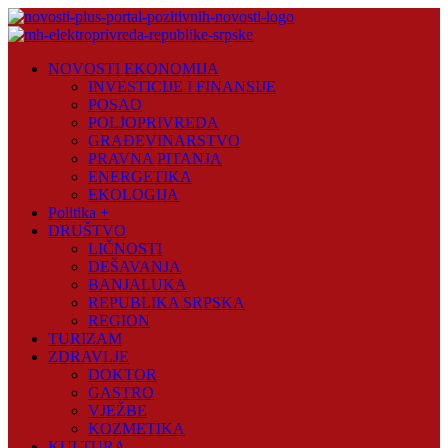
Skip
to
content
Novosti
NOVOSTI EKONOMIJA
Plus
INVESTICIJE I FINANSIJE
POSAO
Portal
POLJOPRIVREDA
pozitivnih
GRAĐEVINARSTVO
vijesti
PRAVNA PITANJA
ENERGETIKA
EKOLOGIJA
Politika +
DRUŠTVO
LIČNOSTI
DEŠAVANJA
BANJALUKA
REPUBLIKA SRPSKA
REGION
TURIZAM
ZDRAVLJE
DOKTOR
GASTRO
VJEŽBE
KOZMETIKA
KULTURA