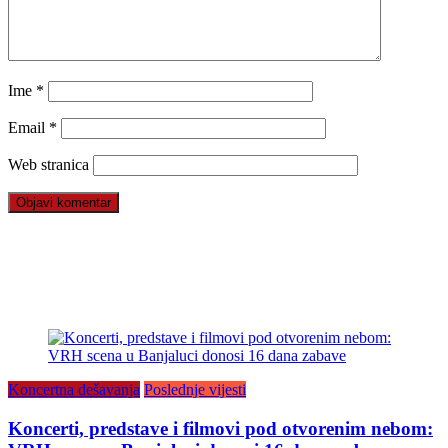
Ime
*
Email
*
Web stranica
Koncertna dešavanja
Poslednje vijesti
Koncerti, predstave i filmovi pod otvorenim nebom: