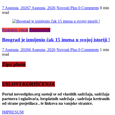
7 Augusta, 2026
7 Augusta, 2026
Novosti Plus
0 Comments
0 min
read
Poslednje vijesti
Znamenitosti
Beograd je izmijenio čak 15 imena u svojoj istoriji !
7 Augusta, 2026
6 Augusta, 2026
Novosti Plus
0 Comments
1 min
read
Zipa photo
USLOVI KORIŠĆENJA
Portal novostiplus.org sastoji se od vlastitih sadržaja, sadržaja
partnera i oglašivača, besplatnih sadržaja , sadržaja kreiranih
od strane posjetilaca , te linkova na vanjske stranice.
IMPRESUM