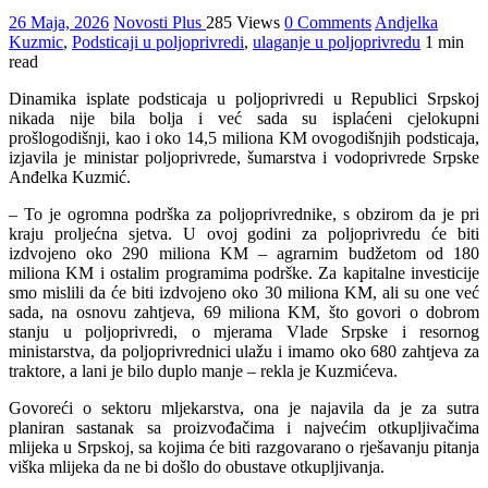
26 Maja, 2026
Novosti Plus
285 Views
0 Comments
Andjelka
Kuzmic
,
Podsticaji u poljoprivredi
,
ulaganje u poljoprivredu
1 min
read
Dinamika isplate podsticaja u poljoprivredi u Republici Srpskoj
nikada nije bila bolja i već sada su isplaćeni cjelokupni
prošlogodišnji, kao i oko 14,5 miliona KM ovogodišnjih podsticaja,
izjavila je ministar poljoprivrede, šumarstva i vodoprivrede Srpske
Anđelka Kuzmić.
– To je ogromna podrška za poljoprivrednike, s obzirom da je pri
kraju proljećna sjetva. U ovoj godini za poljoprivredu će biti
izdvojeno oko 290 miliona KM – agrarnim budžetom od 180
miliona KM i ostalim programima podrške. Za kapitalne investicije
smo mislili da će biti izdvojeno oko 30 miliona KM, ali su one već
sada, na osnovu zahtjeva, 69 miliona KM, što govori o dobrom
stanju u poljoprivredi, o mjerama Vlade Srpske i resornog
ministarstva, da poljoprivrednici ulažu i imamo oko 680 zahtjeva za
traktore, a lani je bilo duplo manje – rekla je Kuzmićeva.
Govoreći o sektoru mljekarstva, ona je najavila da je za sutra
planiran sastanak sa proizvođačima i najvećim otkupljivačima
mlijeka u Srpskoj, sa kojima će biti razgovarano o rješavanju pitanja
viška mlijeka da ne bi došlo do obustave otkupljivanja.