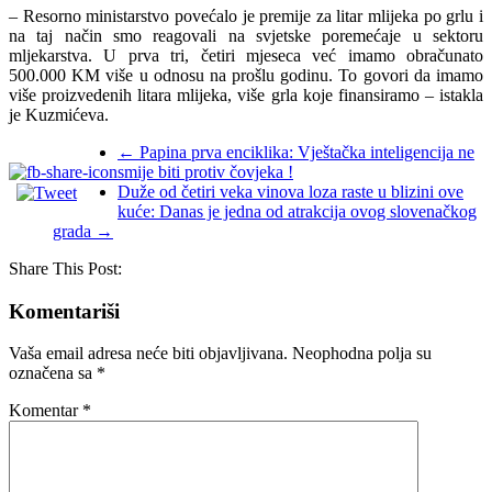
– Resorno ministarstvo povećalo je premije za litar mlijeka po grlu i
na taj način smo reagovali na svjetske poremećaje u sektoru
mljekarstva. U prva tri, četiri mjeseca već imamo obračunato
500.000 KM više u odnosu na prošlu godinu. To govori da imamo
više proizvedenih litara mlijeka, više grla koje finansiramo – istakla
je Kuzmićeva.
←
Papina prva enciklika: Vještačka inteligencija ne
smije biti protiv čovjeka !
Duže od četiri veka vinova loza raste u blizini ove
kuće: Danas je jedna od atrakcija ovog slovenačkog
grada
→
Share This Post:
Komentariši
Vaša email adresa neće biti objavljivana.
Neophodna polja su
označena sa
*
Komentar
*