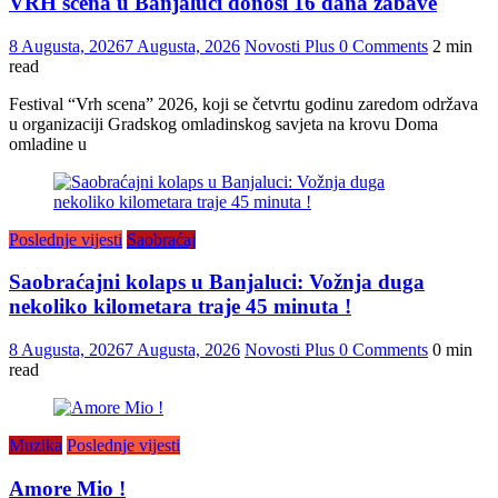
VRH scena u Banjaluci donosi 16 dana zabave
8 Augusta, 2026
7 Augusta, 2026
Novosti Plus
0 Comments
2 min
read
Festival “Vrh scena” 2026, koji se četvrtu godinu zaredom održava
u organizaciji Gradskog omladinskog savjeta na krovu Doma
omladine u
Poslednje vijesti
Saobraćaj
Saobraćajni kolaps u Banjaluci: Vožnja duga
nekoliko kilometara traje 45 minuta !
8 Augusta, 2026
7 Augusta, 2026
Novosti Plus
0 Comments
0 min
read
Muzika
Poslednje vijesti
Amore Mio !