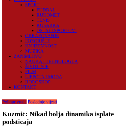
SPORT
FUDBAL
RUKOMET
TENIS
KOŠARKA
OSTALI SPORTOVI
OBRAZOVANJE
POZORIŠTE
KNJIŽEVNOST
MUZIKA
ZANIMLJIVO
NAUKA I TEHNOLOGIJA
ŽIVOTINJE
FILM
LJEPOTA I MODA
HOROSKOP
KONTAKT
Poljoprivreda
Poslednje vijesti
Kuzmić: Nikad bolja dinamika isplate
podsticaja