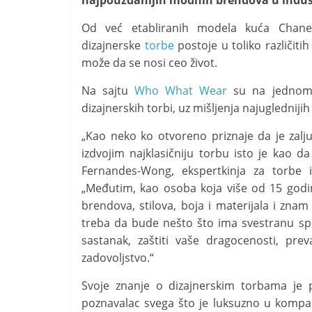
najpouzdanijih modnih brendova u indust
i
t
Od već etabliranih modela kuća Chane
dizajnerske
torbe
postoje u toliko različiti
i
može da se nosi ceo život.
v
n
Na sajtu
Who What Wear
su na jednom m
i
dizajnerskih torbi, uz mišljenja najuglednijih 
h
„Kao neko ko otvoreno priznaje da je zalju
v
izdvojim najklasičniju torbu isto je kao d
i
Fernandes-Wong, ekspertkinja za torbe i
j
„Međutim, kao osoba koja više od 15 godi
e
brendova, stilova, boja i materijala i znam 
s
treba da bude nešto što ima svestranu s
sastanak, zaštiti vaše dragocenosti, pr
t
zadovoljstvo.“
i
Svoje znanje o dizajnerskim torbama je po
poznavalac svega što je luksuzno u kompa