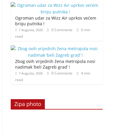
Ogroman udar za Wizz Air uprkos većem
broju putnika !
0 Comments
0 min
7 Augusta, 2026
read
Zbog ovih vrijednih žena metropola nosi
nadimak ‘beli Zagreb grad’ !
0 Comments
4 min
7 Augusta, 2026
read
Zipa photo