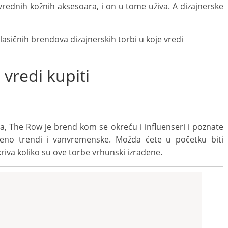
rednih kožnih aksesoara, i on u tome uživa. A dizajnerske
lasičnih brendova dizajnerskih torbi u koje vredi
 vredi kupiti
za, The Row je brend kom se okreću i influenseri i poznate
emeno trendi i vanvremenske. Možda ćete u početku biti
tkriva koliko su ove torbe vrhunski izrađene.