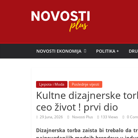
Skip
to
content
Novosti
Plus
NOVOSTI EKONOMIJA
POLITIKA +
DRU
P
o
r
Ljepota i Moda
Poslednje vijesti
t
Kultne dizajnerske to
a
ceo život ! prvi dio
l
p
29 Juna, 2026
Novosti Plus
133 Views
0 Com
o
Dizajnerska torba zaista bi trebalo da tr
z