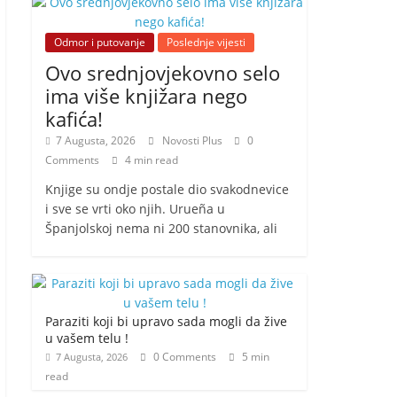
Odmor i putovanje
Poslednje vijesti
Ovo srednjovjekovno selo
ima više knjižara nego
kafića!
7 Augusta, 2026
Novosti Plus
0
Comments
4 min read
Knjige su ondje postale dio svakodnevice
i sve se vrti oko njih. Urueña u
Španjolskoj nema ni 200 stanovnika, ali
Paraziti koji bi upravo sada mogli da žive
u vašem telu !
0 Comments
5 min
7 Augusta, 2026
read