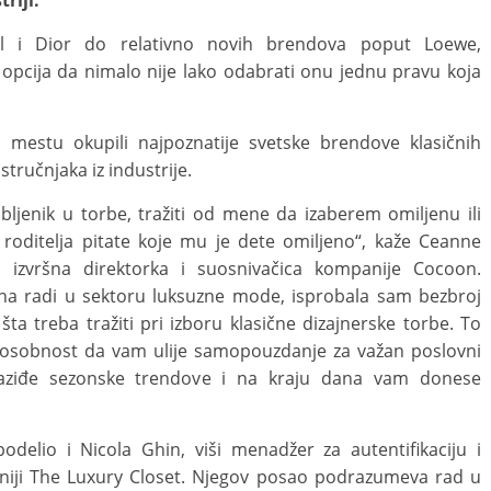
riji.
l i Dior do relativno novih brendova poput Loewe,
h opcija da nimalo nije lako odabrati onu jednu pravu koja
estu okupili najpoznatije svetske brendove klasičnih
stručnjaka iz industrije.
bljenik u torbe, tražiti od mene da izaberem omiljenu ili
a roditelja pitate koje mu je dete omiljeno“, kaže Ceanne
 izvršna direktorka i suosnivačica kompanije Cocoon.
na radi u sektoru luksuzne mode, isprobala sam bezbroj
šta treba tražiti pri izboru klasične dizajnerske torbe. To
posobnost da vam ulije samopouzdanje za važan poslovni
evaziđe sezonske trendove i na kraju dana vam donese
delio i Nicola Ghin, viši menadžer za autentifikaciju i
niji The Luxury Closet. Njegov posao podrazumeva rad u