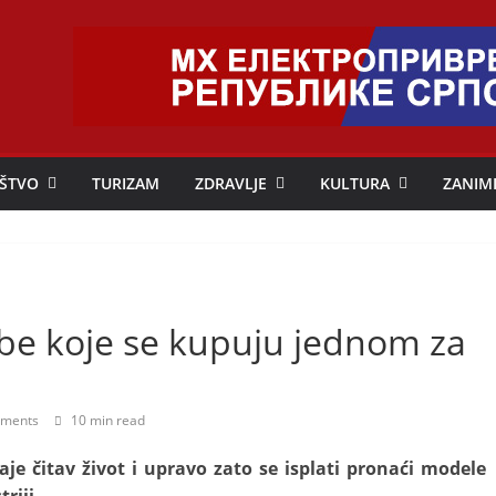
ŠTVO
TURIZAM
ZDRAVLJE
KULTURA
ZANIM
rbe koje se kupuju jednom za
ments
10 min read
aje čitav život i upravo zato se isplati pronaći modele